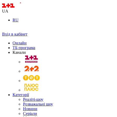
UA
RU
Вхід в кабінет
Онлайн
ТБ програма
Канали
Категорії
Реаліті-шоу
Розважальні шоу
Новини
Серіали