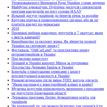
Уповноваженого Верховної Ради України з прав людини
Майбутнє адвокатури. Публічна дискусія і презентація
програм кандидатів на пост голови НААУ
Вільний доступ українців до берегів річок та водойм
Кругова порука в правоохоронних органах або як не
платити кредит по-черкаськи
2019
Проміжні вибори народних депутатів в 7 округах: яким
є якість кампанії?
Виробництво та експорт зерна. Як зберегти позиції
України на світовому ринку?
Фестиваль "OldCarLand" та перспективи ринку
ретроавтомобілів в Україні
Про молоко начистоту
Перший в Україні концерт Мінца за підтримки
Посольства Держави Ізраїль в Україні
Боротьба з піратськими сервісами і захист
інтелектуальної власності в Україні
Ринкові відносини після зміни УПП: вигода для всіх
"Яким насправді є інвестиційний клімат в країні?
Музична індустрія оприлюднить звернення з проханням
не допустити блокування області
Державна програма Литви: безкоштовна освіта для
українців
Чи впевнений ти, що можеш безпечно для здоров'я їсти