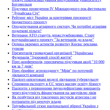
Богомольця
Підсумки проведення IV Міжнародного рок-фестивалю
"Дунайська Січ"
Рейтинг міст України за критеріями прозорості
бюджетного процесу
Оподаткування аграрного сектору. Чи потрібні аграріям
податкові пільги?
Ветерани АТО стануть держслужбовцями. Старт
всеукраїнського проекту "За ветеранів до влади"
Оцінка окремих аспектів розвитку Києва: реклама,
туризм
Презентація громадської організації "Українська
Федерація "Здоровий спосіб життя"
Прес-конференція, присвячена підсумкам акції "10 000
км за 7 днів"
Прес-брифінг агрохолдингу "Мрія" по поточній
діяльності компанії
Пацієнт-орієнтовані моделі лікування туберкульозу
Сприяння експорту в ЄС через масову освіту бізнесу
Пацієнти з первинними імунодефіцитами вмирають
через відсутність фінансування на закупівлю ліків
Як позбутися від токсичних ресурсів агресора і не
потрапити під цензуру влади
Тріумфальний сезон національної збірної України з