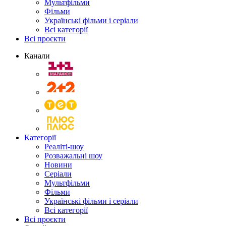
Мультфільми
Фільми
Українські фільми і серіали
Всі категорії
Всі проєкти
Канали
Категорії
Реаліті-шоу
Розважальні шоу
Новини
Серіали
Мультфільми
Фільми
Українські фільми і серіали
Всі категорії
Всі проєкти