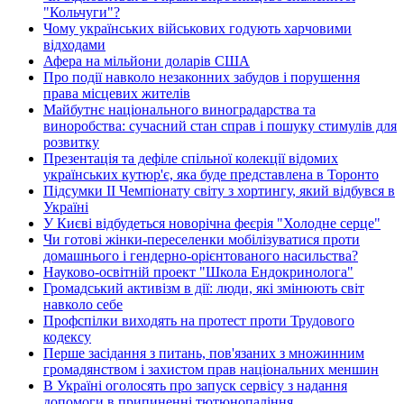
"Кольчуги"?
Чому українських військових годують харчовими
відходами
Афера на мільйони доларів США
Про події навколо незаконних забудов і порушення
права місцевих жителів
Майбутнє національного виноградарства та
виноробства: сучасний стан справ і пошуку стимулів для
розвитку
Презентація та дефіле спільної колекції відомих
українських кутюр'є, яка буде представлена в Торонто
Підсумки ІІ Чемпіонату світу з хортингу, який відбувся в
Україні
У Києві відбудеться новорічна феєрія "Холодне серце"
Чи готові жінки-переселенки мобілізуватися проти
домашнього і гендерно-орієнтованого насильства?
Науково-освітній проект "Школа Ендокринолога"
Громадський активізм в дії: люди, які змінюють світ
навколо себе
Профспілки виходять на протест проти Трудового
кодексу
Перше засідання з питань, пов'язаних з множинним
громадянством і захистом прав національних меншин
В Україні оголосять про запуск сервісу з надання
допомоги в припиненні тютюнопаління