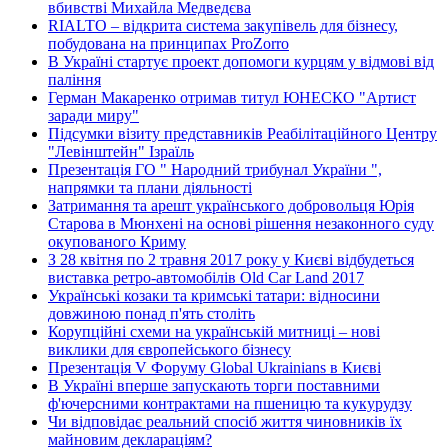
вбивстві Михайла Медведєва
RIALTO – відкрита система закупівель для бізнесу,
побудована на принципах ProZorro
В Україні стартує проект допомоги курцям у відмові від
паління
Герман Макаренко отримав титул ЮНЕСКО "Артист
заради миру"
Підсумки візиту представників Реабілітаційного Центру
"Левінштейн" Ізраїль
Презентація ГО " Народний трибунал України ",
напрямки та плани діяльності
Затримання та арешт українського добровольця Юрія
Старова в Мюнхені на основі рішення незаконного суду
окупованого Криму
З 28 квітня по 2 травня 2017 року у Києві відбудеться
виставка ретро-автомобілів Old Car Land 2017
Українські козаки та кримські татари: відносини
довжиною понад п'ять століть
Корупційні схеми на українській митниці – нові
виклики для європейського бізнесу
Презентація V Форуму Global Ukrainians в Києві
В Україні вперше запускають торги поставними
ф'ючерсними контрактами на пшеницю та кукурудзу
Чи відповідає реальний спосіб життя чиновників їх
майновим деклараціям?