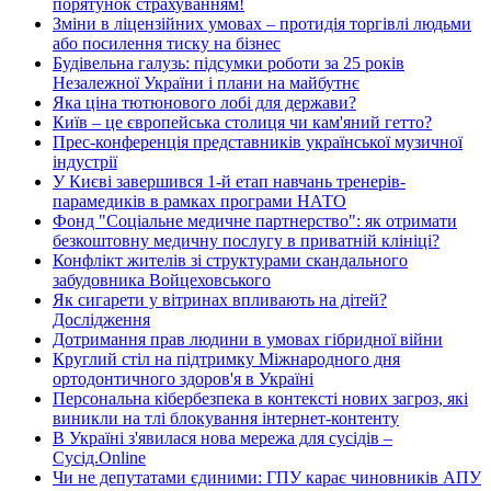
порятунок страхуванням!
Зміни в ліцензійних умовах – протидія торгівлі людьми
або посилення тиску на бізнес
Будівельна галузь: підсумки роботи за 25 років
Незалежної України і плани на майбутнє
Яка ціна тютюнового лобі для держави?
Київ – це європейська столиця чи кам'яний гетто?
Прес-конференція представників української музичної
індустрії
У Києві завершився 1-й етап навчань тренерів-
парамедиків в рамках програми НАТО
Фонд "Соціальне медичне партнерство": як отримати
безкоштовну медичну послугу в приватній клініці?
Конфлікт жителів зі структурами скандального
забудовника Войцеховського
Як сигарети у вітринах впливають на дітей?
Дослідження
Дотримання прав людини в умовах гібридної війни
Круглий стіл на підтримку Міжнародного дня
ортодонтичного здоров'я в Україні
Персональна кібербезпека в контексті нових загроз, які
виникли на тлі блокування інтернет-контенту
В Україні з'явилася нова мережа для сусідів –
Сусід.Online
Чи не депутатами єдиними: ГПУ карає чиновників АПУ