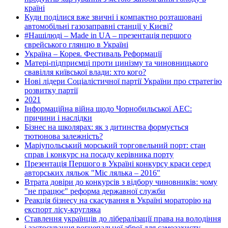
країні
Куди поділися вже звичні і компактно розташовані
автомобільні газозаправні станції у Києві?
#Нашілюді – Made in UA – презентація першого
єврейського глянцю в Україні
Україна – Корея. Фестиваль Реформації
Матері-підприємці проти цинізму та чиновницького
свавілля київської влади: хто кого?
Нові лідери Соціалістичної партії України про стратегію
розвитку партії
2021
Інформаційна війна щодо Чорнобильської АЕС:
причини і наслідки
Бізнес на школярах: як з дитинства формується
тютюнова залежність?
Маріупольський морський торговельний порт: стан
справ і конкурс на посаду керівника порту
Презентація Першого в Україні конкурсу краси серед
авторських ляльок "Міс лялька – 2016"
Втрата довіри до конкурсів з відбору чиновників: чому
"не працює" реформа державної служби
Реакція бізнесу на скасування в Україні мораторію на
експорт лісу-кругляка
Ставлення українців до лібералізації права на володіння
і застосування вогнепальної зброї для самозахисту