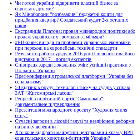
Чи готові українці відкривати власний бізнес за
євростандартами?
Як Міноборони "розбазарив" бюджетні кошти для
придбання квартир? Солдатський аудит 2-х останніх
років
Екстрадиція Платона: провал міжнародної політики або
продаж українських громадян за мільярд?
#EUkraine: вигоди та проблеми української економіки
при переході на європейські технічні стандарти
Результати роботи уряду в 2016 році і перспектива його
відставки в 2017 – погляд експертів
Співпраця заради локальних змін: успішні практики з
Польщі та України
Прес-конференція громадської платформи "Україна без
сепаратизму"
50 відтінків бруду: технології тиску на суддів у справі
ЗАТ "Житомирські ласощі"
Репресії в політичній партії "Самопоміч":
документальне підтвердження
Презентація міжнародного проекту "Художня хвиля
світу"
Сучасні загрози в лісовій галузі та нездійснені реформи
на ринку деревини
Хто хоче відібрати майбутній центральний храм у ВРЦ
євангельських християн-баптистів України?