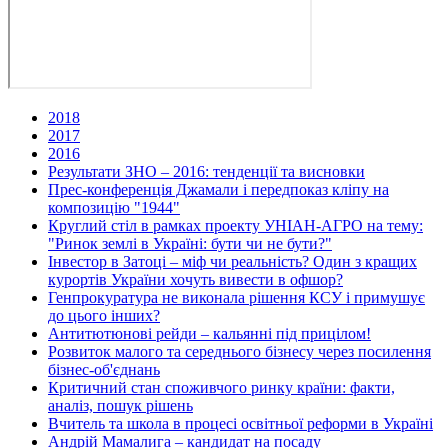
2018
2017
2016
Результати ЗНО – 2016: тенденції та висновки
Прес-конференція Джамали і передпоказ кліпу на
композицію "1944"
Круглий стіл в рамках проекту УНІАН-АГРО на тему:
"Ринок землі в Україні: бути чи не бути?"
Інвестор в Затоці – міф чи реальність? Один з кращих
курортів України хочуть вивести в офшор?
Генпрокуратура не виконала рішення КСУ і примушує
до цього інших?
Антитютюнові рейди – кальянні під прицілом!
Розвиток малого та середнього бізнесу через посилення
бізнес-об'єднань
Критичний стан споживчого ринку країни: факти,
аналіз, пошук рішень
Вчитель та школа в процесі освітньої реформи в Україні
Андрій Мамалига – кандидат на посаду