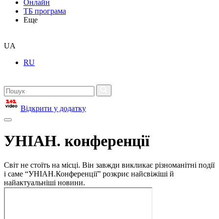
Онлайн
ТБ програма
Еще
UA
RU
Відкрити у додатку
УНІАН. конференції
Світ не стоїть на місці. Він завжди викликає різноманітні події
і саме “УНІАН.Конференції” розкриє найсвіжіші й
найактуальніші новини.