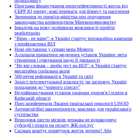
бодібілдингу
Програма фінансування енергоефективності житла від
ЄБРР IQ energy: нові переваги для бізнесу та населення
Звернення до прем'єр-міністра про порушення
законодавства керівництвом Мінекономрозвитку
Інвалідів на візку позбавили можливості пройти
реабілітацію
"Вірю - не вірю": в Україні стартує інноваційна кампанія
з профілактики ВІЛ
Нові обставини у справі мера Момота
Асоціація приватних медичних установ України: мета
створення і очікування щодо її діяльності
"Не вір словам – зроби тест на ВІЛ": в Україні стартує
масштабна соціальна акція
500-річчя реформації в Україні та світі
Захист інтелектуальної власності: чи загрожує Україні
попадання до "чорного списку"
Недофінансування установ охорони здоров'я і освіти в
Київській області
Прес-конференція Лікарні ізраїльської онкології LISOD
Антирелігійні законопроекти: виклики для українського
суспільства
Впродовж шести місяців держава не відшкодовує
субсидії і пільги на оплату ЖК-послуг
Скільки коштує порятунок життя дитини? Або