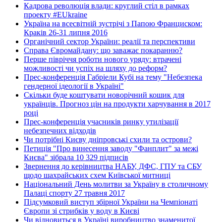
Кадрова революція влади: круглий стіл в рамках
проекту #EUkraine
Україна на всесвітній зустрічі з Папою Франциском:
Краків 26-31 липня 2016
Органічний сектор України: реалії та перспективи
Справа Євромайдану: що заважає покаранню?
Перше півріччя роботи нового уряду: втрачені
можливості чи успіх на шляху до реформ?
Прес-конференція Габріели Кубі на тему "Небезпека
гендерної ідеології в Україні"
Скільки буде коштувати новорічний кошик для
українців. Прогноз цін на продукти харчування в 2017
році
Прес-конференція учасників ринку утилізації
небезпечних відходів
Чи потрібні Києву дніпровські схили та острови?
Петиція "Про винесення заводу "Фанплит" за межі
Києва" зібрала 10 329 підписів
Звернення до керівництва НАБУ, ДФС, ГПУ та СБУ
щодо шахрайських схем Київської митниці
Національний День молитви за Україну в столичному
Палаці спорту 27 травня 2017
Підсумковий виступ збірної України на Чемпіонаті
Європи зі стрибків у воду в Києві
Чи відновиться в Україні виробництво знаменитої