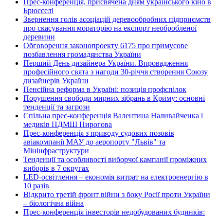
Прес-конференція, присвячена дням українського кіно в
Брюсселі
Звернення голів асоціацій деревообробних підприємств
про скасування мораторію на експорт необробленої
деревини
Обговорення законопроекту 6175 про примусове
позбавлення громадянства України
Перший День дизайнера України. Впровадження
професійного свята з нагоди 30-річчя створення Союзу
дизайнерів України
Пенсійна реформа в Україні: позиція профспілок
Порушення свободи мирних зібрань в Криму: основні
тенденції та загрози
Спільна прес-конференція Валентина Наливайченка і
медиків ПДМШ Пирогова
Прес-конференція з приводу судових позовів
авіакомпанії МАУ до аеропорту "Львів" та
Мінінфраструктури
Тенденції та особливості виборчої кампанії проміжних
виборів в 7 округах
LED-освітлення – економія витрат на електроенергію в
10 разів
Відкрито третій фронт війни з боку Росії проти України
– біологічна війна
Прес-конференція інвесторів недобудованих будинків: