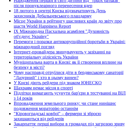
Народження першої в світі дитини від "трьох батьків"
після пронуклеарного перенесення ядер
18 лютого в центрі Києва відзначатимуть День
захисників Дебальцевського плацдарму
Місце України в рейтингу щасливих країн до звіту про
щастя World Happiness Report
ІХ Міжнародна Пасхальна асамблея "Духовність
об'єднує Україну"
Перемоги і поразки антикорупційної боротьби в Україні:
міжнародний погляд
Інтернет-провайдера звинувачують у зазіханні на
територіальну цілісність України
Муніципальна варта в Києві: як її створення вплине на
безпеку в місті?
Чому насправді отруїлися діти в бердянському санаторії
"Лазурний" і хто в цьому винен?
У Києві діють рейдери під знаком ЮНЕСКО
Шахраям немає місця в спорті
Підлітки вимагають усунути бар'єри в тестуванні на ВІЛ
з 14 років
Впровадження земельного ринку: чи стане нинішнє
подовження мораторію останнім
"Кіровоградські ковбої" – фермери зі зброєю
захищаються від рейдерів
Закарпаття: перші вибори в громадах під загрозою зриву