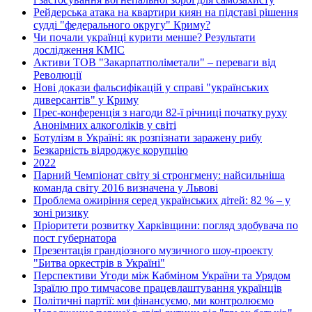
Рейдерська атака на квартири киян на підставі рішення
судді "федерального округу" Криму?
Чи почали українці курити менше? Результати
дослідження КМІС
Активи ТОВ "Закарпатполіметали" – переваги від
Революції
Нові докази фальсифікацій у справі "українських
диверсантів" у Криму
Прес-конференція з нагоди 82-ї річниці початку руху
Анонімних алкоголіків у світі
Ботулізм в Україні: як розпізнати заражену рибу
Безкарність відроджує корупцію
2022
Парний Чемпіонат світу зі стронгмену: найсильніша
команда світу 2016 визначена у Львові
Проблема ожиріння серед українських дітей: 82 % – у
зоні ризику
Пріоритети розвитку Харківщини: погляд здобувача по
пост губернатора
Презентація грандіозного музичного шоу-проекту
"Битва оркестрів в Україні"
Перспективи Угоди між Кабміном України та Урядом
Ізраїлю про тимчасове працевлаштування українців
Політичні партії: ми фінансуємо, ми контролюємо