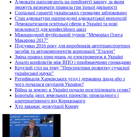
Адвокати наполягають на прийнятті закону, за яким
зможуть визначати правила гри їхньої діяльності
Соціальні гарантії українських громадян заблоковано
Стан адвокатури напередодні адвокатської монополії
Демократизація освітньої сфери в Україні та нові
можливості для конфесійних шкіл
Міжнародний футбольний турнір "Меморіал Олега
Макарова 2017"
Підсумки 2016 року для виробників автотранспортних
засобів та автокомпонентів корпорації "Еталон"
Зміна правил приєднань до електромереж в Україні
Аналіз конфліктів між ВПО і приймаючими громадами
Круглий стіл на тему "Перспективи розвитку сучасної
української науки"
Ратифікація Харківських угод і державна зрада або з
чого почалася окупація України?
Війна за землю: в Україні почали розстрілювати селян?
Боротьба двох земельних проектів: провладного і
альтернативного від Корнацького
Хто заважає деокупації Криму