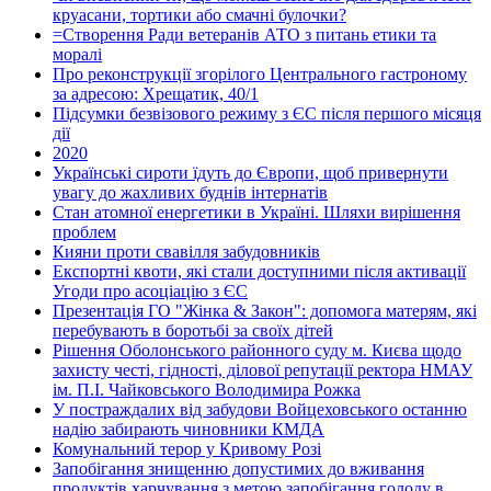
круасани, тортики або смачні булочки?
=Створення Ради ветеранів АТО з питань етики та
моралі
Про реконструкції згорілого Центрального гастроному
за адресою: Хрещатик, 40/1
Підсумки безвізового режиму з ЄС після першого місяця
дії
2020
Українські сироти їдуть до Європи, щоб привернути
увагу до жахливих буднів інтернатів
Стан атомної енергетики в Україні. Шляхи вирішення
проблем
Кияни проти свавілля забудовників
Експортні квоти, які стали доступними після активації
Угоди про асоціацію з ЄС
Презентація ГО "Жінка & Закон": допомога матерям, які
перебувають в боротьбі за своїх дітей
Рішення Оболонського районного суду м. Києва щодо
захисту честі, гідності, ділової репутації ректора НМАУ
ім. П.І. Чайковського Володимира Рожка
У постраждалих від забудови Войцеховського останню
надію забирають чиновники КМДА
Комунальний терор у Кривому Розі
Запобігання знищенню допустимих до вживання
продуктів харчування з метою запобігання голоду в