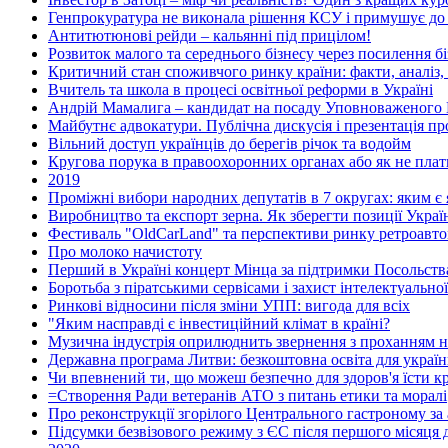
Генпрокуратура не виконала рішення КСУ і примушує до
Антитютюнові рейди – кальянні під прицілом!
Розвиток малого та середнього бізнесу через посилення бі
Критичний стан споживчого ринку країни: факти, аналіз,
Вчитель та школа в процесі освітньої реформи в Україні
Андрій Мамалига – кандидат на посаду Уповноваженого 
Майбутнє адвокатури. Публічна дискусія і презентація п
Вільний доступ українців до берегів річок та водойм
Кругова порука в правоохоронних органах або як не плат
2019
Проміжні вибори народних депутатів в 7 округах: яким є я
Виробництво та експорт зерна. Як зберегти позиції Украї
Фестиваль "OldCarLand" та перспективи ринку ретроавтом
Про молоко начистоту
Перший в Україні концерт Мінца за підтримки Посольства
Боротьба з піратськими сервісами і захист інтелектуальної
Ринкові відносини після зміни УПП: вигода для всіх
"Яким насправді є інвестиційний клімат в країні?
Музична індустрія оприлюднить звернення з проханням н
Державна програма Литви: безкоштовна освіта для україн
Чи впевнений ти, що можеш безпечно для здоров'я їсти кр
=Створення Ради ветеранів АТО з питань етики та моралі
Про реконструкції згорілого Центрального гастроному за
Підсумки безвізового режиму з ЄС після першого місяця д