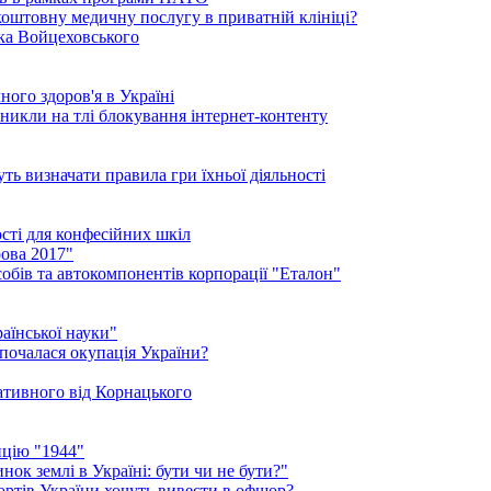
коштовну медичну послугу в приватній клініці?
ика Войцеховського
ого здоров'я в Україні
иникли на тлі блокування інтернет-контенту
ть визначати правила гри їхньої діяльності
ості для конфесійних шкіл
ова 2017"
обів та автокомпонентів корпорації "Еталон"
аїнської науки"
 почалася окупація України?
нативного від Корнацького
ицію "1944"
ок землі в Україні: бути чи не бути?"
рортів України хочуть вивести в офшор?