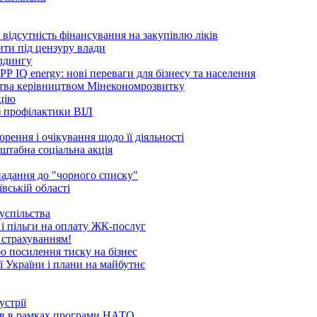
ідсутність фінансування на закупівлю ліків
ити під цензуру влади
ілдингу
 IQ energy: нові переваги для бізнесу та населення
ства керівництвом Мінекономрозвитку
ацію
 з профілактики ВІЛ
рення і очікування щодо її діяльності
сштабна соціальна акція
опадання до "чорного списку"
вській області
успільства
 і пільги на оплату ЖК-послуг
 страхуванням!
бо посилення тиску на бізнес
ї України і плани на майбутнє
устрії
ків в рамках програми НАТО