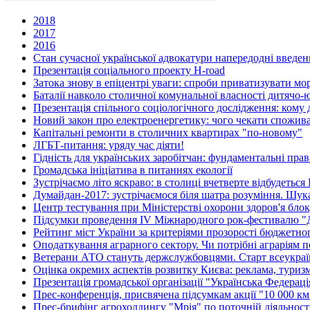
2018
2017
2016
Стан сучасної української адвокатури напередодні введен
Презентація соціального проекту H-road
Затока знову в епіцентрі уваги: спроби приватизувати м
Баталії навколо столичної комунальної власності дитячо
Презентація спільного соціологічного дослідження: кому д
Новий закон про електроенергетику: чого чекати спожив
Капітальні ремонти в столичних квартирах "по-новому"
ЛГБТ-питання: уряду час діяти!
Гідність для українських заробітчан: фундаментальні права
Громадська ініціатива в питаннях екології
Зустрічаємо літо яскраво: в столиці вчетверте відбудетьс
Думайдан-2017: зустрічаємося біля шатра розуміння. Шу
Центр тестування при Міністерстві охорони здоров'я бл
Підсумки проведення IV Міжнародного рок-фестивалю "
Рейтинг міст України за критеріями прозорості бюджетно
Оподаткування аграрного сектору. Чи потрібні аграріям п
Ветерани АТО стануть держслужбовцями. Старт всеукраїн
Оцінка окремих аспектів розвитку Києва: реклама, туриз
Презентація громадської організації "Українська Федерац
Прес-конференція, присвячена підсумкам акції "10 000 км 
Прес-брифінг агрохолдингу "Мрія" по поточній діяльності