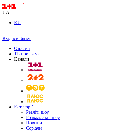
UA
RU
Вхід в кабінет
Онлайн
ТБ програма
Канали
Категорії
Реаліті-шоу
Розважальні шоу
Новини
Серіали