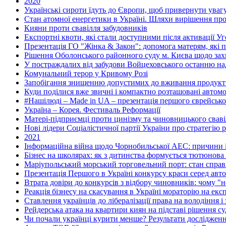
2020
Українські сироти їдуть до Європи, щоб привернути увагу
Стан атомної енергетики в Україні. Шляхи вирішення пр
Кияни проти свавілля забудовників
Експортні квоти, які стали доступними після активації У
Презентація ГО "Жінка & Закон": допомога матерям, які пе
Рішення Оболонського районного суду м. Києва щодо захис
У постраждалих від забудови Войцеховського останню 
Комунальний терор у Кривому Розі
Запобігання знищенню допустимих до вживання продуктів
Куди поділися вже звичні і компактно розташовані автомоб
#Нашілюді – Made in UA – презентація першого єврейсько
Україна – Корея. Фестиваль Реформації
Матері-підприємці проти цинізму та чиновницького свавіл
Нові лідери Соціалістичної партії України про стратегію р
2021
Інформаційна війна щодо Чорнобильської АЕС: причини і
Бізнес на школярах: як з дитинства формується тютюнова 
Маріупольський морський торговельний порт: стан справ 
Презентація Першого в Україні конкурсу краси серед авто
Втрата довіри до конкурсів з відбору чиновників: чому 
Реакція бізнесу на скасування в Україні мораторію на екс
Ставлення українців до лібералізації права на володіння і
Рейдерська атака на квартири киян на підставі рішення с
Чи почали українці курити менше? Результати дослідже