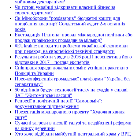
майновим деклараціям?
Чи готові українці відкривати власний бізнес за
євростандартами?
Як Міноборони "розбазарив" бюджетні кошти для
придбання квартир? Солдатський аудит 2-х останніх
років
Екстрадиція Платона: провал міжнародної політики або
продаж українських громадян за мільярд?
#EUkraine: вигоди та проблеми української економіки
при переході на європейські технічні стандарти
Результати роботи уряду в 2016 році і перспектива його
відставки в 2017 – погляд експертів
Співпраця заради локальних змін: успішні практики з
Польщі та України
Прес-конференція громадської платформи "Україна без
сепаратизму"
50 відтінків бруду: технології тиску на суддів у справі
ЗАТ "Житомирські ласощі"
Репресії в політичній партії "Самопоміч":
документальне підтвердження
Презентація міжнародного проекту "Художня хвиля
світу"
Сучасні загрози в лісовій галузі та нездійснені реформи
на ринку деревини
Хто хоче відібрати майбутній центральний храм у ВРЦ