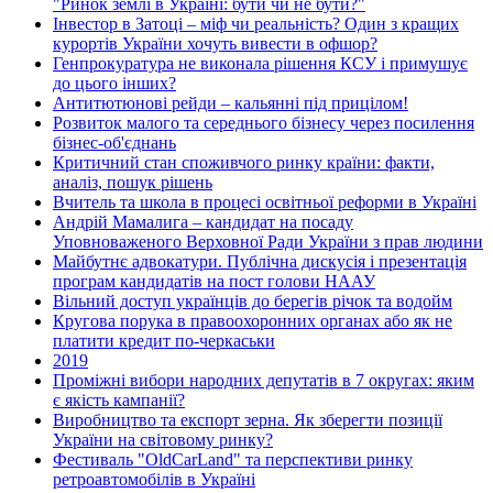
"Ринок землі в Україні: бути чи не бути?"
Інвестор в Затоці – міф чи реальність? Один з кращих
курортів України хочуть вивести в офшор?
Генпрокуратура не виконала рішення КСУ і примушує
до цього інших?
Антитютюнові рейди – кальянні під прицілом!
Розвиток малого та середнього бізнесу через посилення
бізнес-об'єднань
Критичний стан споживчого ринку країни: факти,
аналіз, пошук рішень
Вчитель та школа в процесі освітньої реформи в Україні
Андрій Мамалига – кандидат на посаду
Уповноваженого Верховної Ради України з прав людини
Майбутнє адвокатури. Публічна дискусія і презентація
програм кандидатів на пост голови НААУ
Вільний доступ українців до берегів річок та водойм
Кругова порука в правоохоронних органах або як не
платити кредит по-черкаськи
2019
Проміжні вибори народних депутатів в 7 округах: яким
є якість кампанії?
Виробництво та експорт зерна. Як зберегти позиції
України на світовому ринку?
Фестиваль "OldCarLand" та перспективи ринку
ретроавтомобілів в Україні