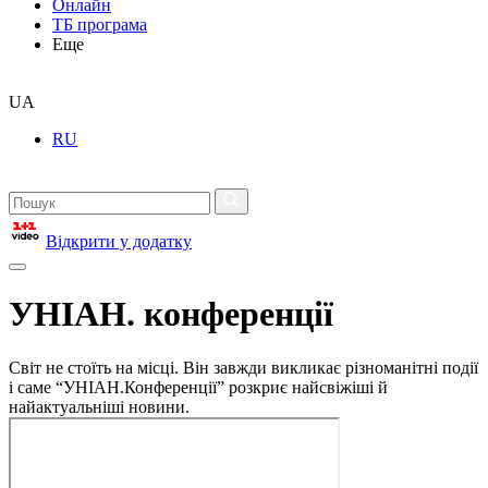
Онлайн
ТБ програма
Еще
UA
RU
Відкрити у додатку
УНІАН. конференції
Світ не стоїть на місці. Він завжди викликає різноманітні події
і саме “УНІАН.Конференції” розкриє найсвіжіші й
найактуальніші новини.