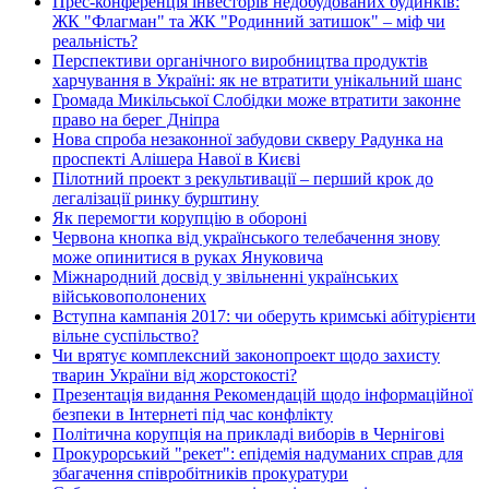
Прес-конференція інвесторів недобудованих будинків:
ЖК "Флагман" та ЖК "Родинний затишок" – міф чи
реальність?
Перспективи органічного виробництва продуктів
харчування в Україні: як не втратити унікальний шанс
Громада Микільської Слобідки може втратити законне
право на берег Дніпра
Нова спроба незаконної забудови скверу Радунка на
проспекті Алішера Навої в Києві
Пілотний проект з рекультивації – перший крок до
легалізації ринку бурштину
Як перемогти корупцію в обороні
Червона кнопка від українського телебачення знову
може опинитися в руках Януковича
Міжнародний досвід у звільненні українських
військовополонених
Вступна кампанія 2017: чи оберуть кримські абітурієнти
вільне суспільство?
Чи врятує комплексний законопроект щодо захисту
тварин України від жорстокості?
Презентація видання Рекомендацій щодо інформаційної
безпеки в Інтернеті під час конфлікту
Політична корупція на прикладі виборів в Чернігові
Прокурорський "рекет": епідемія надуманих справ для
збагачення співробітників прокуратури