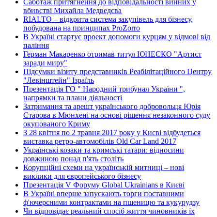
Саботаж притягнення до відповідальності винних у
вбивстві Михайла Медведєва
RIALTO – відкрита система закупівель для бізнесу,
побудована на принципах ProZorro
В Україні стартує проект допомоги курцям у відмові від
паління
Герман Макаренко отримав титул ЮНЕСКО "Артист
заради миру"
Підсумки візиту представників Реабілітаційного Центру
"Левінштейн" Ізраїль
Презентація ГО " Народний трибунал України ",
напрямки та плани діяльності
Затримання та арешт українського добровольця Юрія
Старова в Мюнхені на основі рішення незаконного суду
окупованого Криму
З 28 квітня по 2 травня 2017 року у Києві відбудеться
виставка ретро-автомобілів Old Car Land 2017
Українські козаки та кримські татари: відносини
довжиною понад п'ять століть
Корупційні схеми на українській митниці – нові
виклики для європейського бізнесу
Презентація V Форуму Global Ukrainians в Києві
В Україні вперше запускають торги поставними
ф'ючерсними контрактами на пшеницю та кукурудзу
Чи відповідає реальний спосіб життя чиновників їх