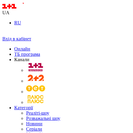
UA
RU
Вхід в кабінет
Онлайн
ТБ програма
Канали
Категорії
Реаліті-шоу
Розважальні шоу
Новини
Серіали