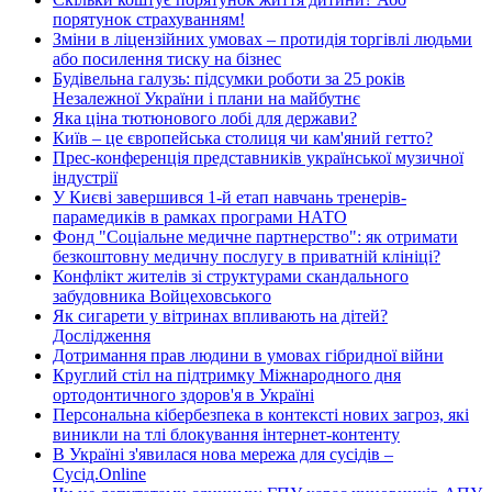
порятунок страхуванням!
Зміни в ліцензійних умовах – протидія торгівлі людьми
або посилення тиску на бізнес
Будівельна галузь: підсумки роботи за 25 років
Незалежної України і плани на майбутнє
Яка ціна тютюнового лобі для держави?
Київ – це європейська столиця чи кам'яний гетто?
Прес-конференція представників української музичної
індустрії
У Києві завершився 1-й етап навчань тренерів-
парамедиків в рамках програми НАТО
Фонд "Соціальне медичне партнерство": як отримати
безкоштовну медичну послугу в приватній клініці?
Конфлікт жителів зі структурами скандального
забудовника Войцеховського
Як сигарети у вітринах впливають на дітей?
Дослідження
Дотримання прав людини в умовах гібридної війни
Круглий стіл на підтримку Міжнародного дня
ортодонтичного здоров'я в Україні
Персональна кібербезпека в контексті нових загроз, які
виникли на тлі блокування інтернет-контенту
В Україні з'явилася нова мережа для сусідів –
Сусід.Online