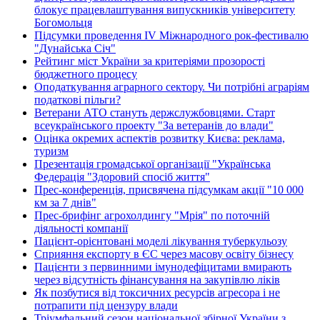
блокує працевлаштування випускників університету
Богомольця
Підсумки проведення IV Міжнародного рок-фестивалю
"Дунайська Січ"
Рейтинг міст України за критеріями прозорості
бюджетного процесу
Оподаткування аграрного сектору. Чи потрібні аграріям
податкові пільги?
Ветерани АТО стануть держслужбовцями. Старт
всеукраїнського проекту "За ветеранів до влади"
Оцінка окремих аспектів розвитку Києва: реклама,
туризм
Презентація громадської організації "Українська
Федерація "Здоровий спосіб життя"
Прес-конференція, присвячена підсумкам акції "10 000
км за 7 днів"
Прес-брифінг агрохолдингу "Мрія" по поточній
діяльності компанії
Пацієнт-орієнтовані моделі лікування туберкульозу
Сприяння експорту в ЄС через масову освіту бізнесу
Пацієнти з первинними імунодефіцитами вмирають
через відсутність фінансування на закупівлю ліків
Як позбутися від токсичних ресурсів агресора і не
потрапити під цензуру влади
Тріумфальний сезон національної збірної України з