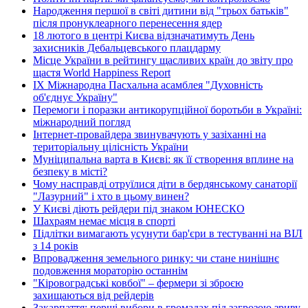
Народження першої в світі дитини від "трьох батьків"
після пронуклеарного перенесення ядер
18 лютого в центрі Києва відзначатимуть День
захисників Дебальцевського плацдарму
Місце України в рейтингу щасливих країн до звіту про
щастя World Happiness Report
ІХ Міжнародна Пасхальна асамблея "Духовність
об'єднує Україну"
Перемоги і поразки антикорупційної боротьби в Україні:
міжнародний погляд
Інтернет-провайдера звинувачують у зазіханні на
територіальну цілісність України
Муніципальна варта в Києві: як її створення вплине на
безпеку в місті?
Чому насправді отруїлися діти в бердянському санаторії
"Лазурний" і хто в цьому винен?
У Києві діють рейдери під знаком ЮНЕСКО
Шахраям немає місця в спорті
Підлітки вимагають усунути бар'єри в тестуванні на ВІЛ
з 14 років
Впровадження земельного ринку: чи стане нинішнє
подовження мораторію останнім
"Кіровоградські ковбої" – фермери зі зброєю
захищаються від рейдерів
Закарпаття: перші вибори в громадах під загрозою зриву