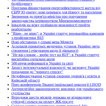
бодібілдингу
Програма фінансування енергоефективності житла від
ЄБРР IQ energy: нові переваги для бізнесу та населення
Звернення до прем'єр-міністра про порушення
законодавства керівництвом Мінекономрозвитку
Інвалідів на візку позбавили можливості пройти
реабілітацію
"Вірю - не вірю": в Україні стартує інноваційна кампанія
з профілактики ВІЛ
Нові обставини у справі мера Момота
Асоціація приватних медичних установ України: мета
створення і очікування щодо її діяльності
"Не вір словам – зроби тест на ВІЛ": в Україні стартує
масштабна соціальна акція
500-річчя реформації в Україні та світі
Захист інтелектуальної власності: чи загрожує Україні
попадання до "чорного списку"
Недофінансування установ охорони здоров'я і освіти в
Київській області
Прес-конференція Лікарні ізраїльської онкології LISOD
Антирелігійні законопроекти: виклики для українського
суспільства
Впродовж шести місяців держава не відшкодовує
субсидії і пільги на оплату ЖК-послуг
Скільки коштує порятунок життя дитини? Або