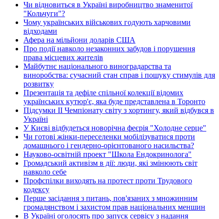
Чи відновиться в Україні виробництво знаменитої
"Кольчуги"?
Чому українських військових годують харчовими
відходами
Афера на мільйони доларів США
Про події навколо незаконних забудов і порушення
права місцевих жителів
Майбутнє національного виноградарства та
виноробства: сучасний стан справ і пошуку стимулів для
розвитку
Презентація та дефіле спільної колекції відомих
українських кутюр'є, яка буде представлена в Торонто
Підсумки ІІ Чемпіонату світу з хортингу, який відбувся в
Україні
У Києві відбудеться новорічна феєрія "Холодне серце"
Чи готові жінки-переселенки мобілізуватися проти
домашнього і гендерно-орієнтованого насильства?
Науково-освітній проект "Школа Ендокринолога"
Громадський активізм в дії: люди, які змінюють світ
навколо себе
Профспілки виходять на протест проти Трудового
кодексу
Перше засідання з питань, пов'язаних з множинним
громадянством і захистом прав національних меншин
В Україні оголосять про запуск сервісу з надання