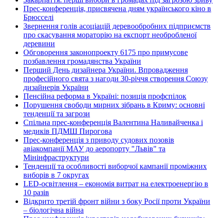
Прес-конференція, присвячена дням українського кіно в
Брюсселі
Звернення голів асоціацій деревообробних підприємств
про скасування мораторію на експорт необробленої
деревини
Обговорення законопроекту 6175 про примусове
позбавлення громадянства України
Перший День дизайнера України. Впровадження
професійного свята з нагоди 30-річчя створення Союзу
дизайнерів України
Пенсійна реформа в Україні: позиція профспілок
Порушення свободи мирних зібрань в Криму: основні
тенденції та загрози
Спільна прес-конференція Валентина Наливайченка і
медиків ПДМШ Пирогова
Прес-конференція з приводу судових позовів
авіакомпанії МАУ до аеропорту "Львів" та
Мінінфраструктури
Тенденції та особливості виборчої кампанії проміжних
виборів в 7 округах
LED-освітлення – економія витрат на електроенергію в
10 разів
Відкрито третій фронт війни з боку Росії проти України
– біологічна війна