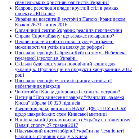
євангельських християн-баптистів України?
Кадрова революція влади: круглий стіл в рамках
проекту #EUkraine
Україна на всесвітній зустрічі з Папою Франциском:
Краків 26-31 липня 2016
Органічний сектор України: реалії та перспективи
Справа Євромайдану: що заважає покаранню?
Перше півріччя роботи нового уряду: втрачені
можливості чи успіх на шляху до реформ?
Прес-конференція Габріели Кубі на тему "Небезпека
гендерної ідеології в Україні"
Скільки буде коштувати новорічний кошик для
українців. Прогноз цін на продукти харчування в 2017
році
Прес-конференція учасників ринку утилізації
небезпечних відходів
Чи потрібні Києву дніпровські схили та острови?
Петиція "Про винесення заводу "Фанплит" за межі
Києва" зібрала 10 329 підписів
Звернення до керівництва НАБУ, ДФС, ГПУ та СБУ
щодо шахрайських схем Київської митниці
Національний День молитви за Україну в столичному
Палаці спорту 27 травня 2017
Підсумковий виступ збірної України на Чемпіонаті
Європи зі стрибків у воду в Києві