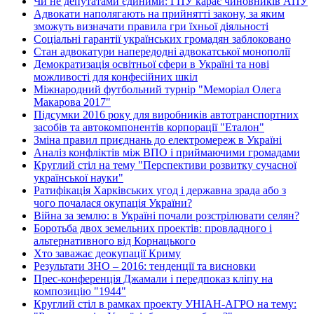
Чи не депутатами єдиними: ГПУ карає чиновників АПУ
Адвокати наполягають на прийнятті закону, за яким
зможуть визначати правила гри їхньої діяльності
Соціальні гарантії українських громадян заблоковано
Стан адвокатури напередодні адвокатської монополії
Демократизація освітньої сфери в Україні та нові
можливості для конфесійних шкіл
Міжнародний футбольний турнір "Меморіал Олега
Макарова 2017"
Підсумки 2016 року для виробників автотранспортних
засобів та автокомпонентів корпорації "Еталон"
Зміна правил приєднань до електромереж в Україні
Аналіз конфліктів між ВПО і приймаючими громадами
Круглий стіл на тему "Перспективи розвитку сучасної
української науки"
Ратифікація Харківських угод і державна зрада або з
чого почалася окупація України?
Війна за землю: в Україні почали розстрілювати селян?
Боротьба двох земельних проектів: провладного і
альтернативного від Корнацького
Хто заважає деокупації Криму
Результати ЗНО – 2016: тенденції та висновки
Прес-конференція Джамали і передпоказ кліпу на
композицію "1944"
Круглий стіл в рамках проекту УНІАН-АГРО на тему: