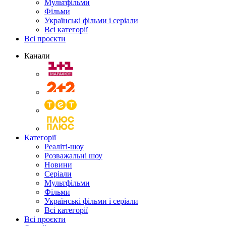
Мультфільми
Фільми
Українські фільми і серіали
Всі категорії
Всі проєкти
Канали
Категорії
Реаліті-шоу
Розважальні шоу
Новини
Серіали
Мультфільми
Фільми
Українські фільми і серіали
Всі категорії
Всі проєкти