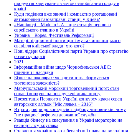
продуктів харчування з метою запобігання голоду в
країні
Куди поділися вже звичні і компактно розташовані
автомобільні газозаправні станції у Києві?
#Нашілюді – Made in UA – презентація першого
єврейського глянцю в Україні
Україна – Корея. Фестиваль Реформації
Матері-підприємці проти цинізму та чиновницького
свавілля київської влади: хто кого?
Нові лідери Соціалістичної партії України про стратегію
розвитку партії
2021
Інформаційна війна щодо Чорнобильської АЕС:
причини і наслідки
Бізнес на школярах: як з дитинства формується
тютюнова залежність?
Маріупольський морський торговельний порт: стан
справ і конкурс на посаду керівника порту
Презентація Першого в Україні конкурсу краси серед
авторських ляльок "Міс лялька – 2016"
Втрата довіри до конкурсів з відбору чиновників: чому
"не працює" реформа державної служби
Реакція бізнесу на скасування в Україні мораторію на
експорт лісу-кругляка
Ставлення українців до лібералізації права на володіння