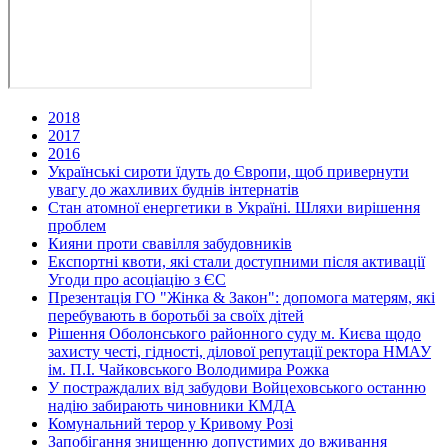
2018
2017
2016
Українські сироти їдуть до Європи, щоб привернути
увагу до жахливих буднів інтернатів
Стан атомної енергетики в Україні. Шляхи вирішення
проблем
Кияни проти свавілля забудовників
Експортні квоти, які стали доступними після активації
Угоди про асоціацію з ЄС
Презентація ГО "Жінка & Закон": допомога матерям, які
перебувають в боротьбі за своїх дітей
Рішення Оболонського районного суду м. Києва щодо
захисту честі, гідності, ділової репутації ректора НМАУ
ім. П.І. Чайковського Володимира Рожка
У постраждалих від забудови Войцеховського останню
надію забирають чиновники КМДА
Комунальний терор у Кривому Розі
Запобігання знищенню допустимих до вживання