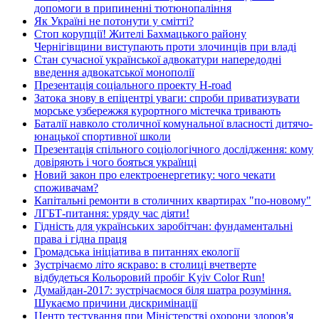
допомоги в припиненні тютюнопаління
Як Україні не потонути у смітті?
Стоп корупції! Жителі Бахмацького району
Чернігівщини виступають проти злочинців при владі
Стан сучасної української адвокатури напередодні
введення адвокатської монополії
Презентація соціального проекту H-road
Затока знову в епіцентрі уваги: спроби приватизувати
морське узбережжя курортного містечка тривають
Баталії навколо столичної комунальної власності дитячо-
юнацької спортивної школи
Презентація спільного соціологічного дослідження: кому
довіряють і чого бояться українці
Новий закон про електроенергетику: чого чекати
споживачам?
Капітальні ремонти в столичних квартирах "по-новому"
ЛГБТ-питання: уряду час діяти!
Гідність для українських заробітчан: фундаментальні
права і гідна праця
Громадська ініціатива в питаннях екології
Зустрічаємо літо яскраво: в столиці вчетверте
відбудеться Кольоровий пробіг Kyiv Color Run!
Думайдан-2017: зустрічаємося біля шатра розуміння.
Шукаємо причини дискримінації
Центр тестування при Міністерстві охорони здоров'я