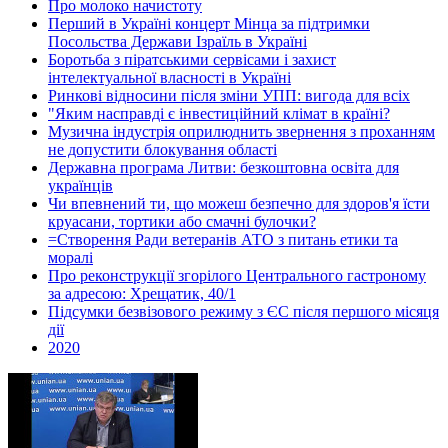
Про молоко начистоту
Перший в Україні концерт Мінца за підтримки
Посольства Держави Ізраїль в Україні
Боротьба з піратськими сервісами і захист
інтелектуальної власності в Україні
Ринкові відносини після зміни УПП: вигода для всіх
"Яким насправді є інвестиційний клімат в країні?
Музична індустрія оприлюднить звернення з проханням
не допустити блокування області
Державна програма Литви: безкоштовна освіта для
українців
Чи впевнений ти, що можеш безпечно для здоров'я їсти
круасани, тортики або смачні булочки?
=Створення Ради ветеранів АТО з питань етики та
моралі
Про реконструкції згорілого Центрального гастроному
за адресою: Хрещатик, 40/1
Підсумки безвізового режиму з ЄС після першого місяця
дії
2020