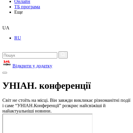
Онлайн
ТБ програма
Еще
UA
RU
Відкрити у додатку
УНІАН. конференції
Світ не стоїть на місці. Він завжди викликає різноманітні події
і саме “УНІАН.Конференції” розкриє найсвіжіші й
найактуальніші новини.