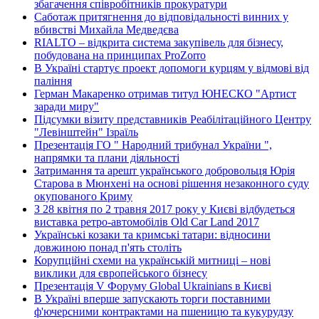
збагачення співробітників прокуратури
Саботаж притягнення до відповідальності винних у
вбивстві Михайла Медведєва
RIALTO – відкрита система закупівель для бізнесу,
побудована на принципах ProZorro
В Україні стартує проект допомоги курцям у відмові від
паління
Герман Макаренко отримав титул ЮНЕСКО "Артист
заради миру"
Підсумки візиту представників Реабілітаційного Центру
"Левінштейн" Ізраїль
Презентація ГО " Народний трибунал України ",
напрямки та плани діяльності
Затримання та арешт українського добровольця Юрія
Старова в Мюнхені на основі рішення незаконного суду
окупованого Криму
З 28 квітня по 2 травня 2017 року у Києві відбудеться
виставка ретро-автомобілів Old Car Land 2017
Українські козаки та кримські татари: відносини
довжиною понад п'ять століть
Корупційні схеми на українській митниці – нові
виклики для європейського бізнесу
Презентація V Форуму Global Ukrainians в Києві
В Україні вперше запускають торги поставними
ф'ючерсними контрактами на пшеницю та кукурудзу