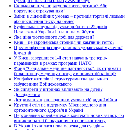
субсидії і пільги на оплату ЖК-послуг
Скільки коштує порятунок життя дитини? Або
порятунок страхуванням!
Зміни в ліцензійних умовах – протидія торгівлі людьми
або посилення тиску на бізнес
Будівельна галузь: підсумки роботи за 25 років
Незалежної України і плани на майбутнє
Яка ціна тютюнового лобі для держави?
Київ – це європейська столиця чи кам'яний гетто?
Прес-конференція представників української музичної
індустрії
У Києві завершився 1-й етап навчань тренерів-
парамедиків в рамках програми НАТО
Фонд "Соціальне медичне партнерство": як отримати
безкоштовну медичну послугу в приватній клініці?
Конфлікт жителів зі структурами скандального
забудовника Войцеховського
Як сигарети у вітринах впливають на дітей?
Дослідження
Дотримання прав людини в умовах гібридної війни
Круглий стіл на підтримку Міжнародного дня
ортодонтичного здоров'я в Україні
Персональна кібербезпека в контексті нових загроз, які
виникли на тлі блокування інтернет-контенту
В Україні з'явилася нова мережа для сусідів –