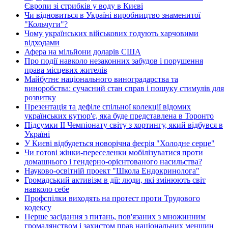
Європи зі стрибків у воду в Києві
Чи відновиться в Україні виробництво знаменитої
"Кольчуги"?
Чому українських військових годують харчовими
відходами
Афера на мільйони доларів США
Про події навколо незаконних забудов і порушення
права місцевих жителів
Майбутнє національного виноградарства та
виноробства: сучасний стан справ і пошуку стимулів для
розвитку
Презентація та дефіле спільної колекції відомих
українських кутюр'є, яка буде представлена в Торонто
Підсумки ІІ Чемпіонату світу з хортингу, який відбувся в
Україні
У Києві відбудеться новорічна феєрія "Холодне серце"
Чи готові жінки-переселенки мобілізуватися проти
домашнього і гендерно-орієнтованого насильства?
Науково-освітній проект "Школа Ендокринолога"
Громадський активізм в дії: люди, які змінюють світ
навколо себе
Профспілки виходять на протест проти Трудового
кодексу
Перше засідання з питань, пов'язаних з множинним
громадянством і захистом прав національних меншин