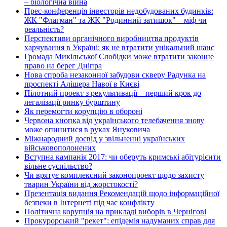
– біологічна війна
Прес-конференція інвесторів недобудованих будинків:
ЖК "Флагман" та ЖК "Родинний затишок" – міф чи
реальність?
Перспективи органічного виробництва продуктів
харчування в Україні: як не втратити унікальний шанс
Громада Микільської Слобідки може втратити законне
право на берег Дніпра
Нова спроба незаконної забудови скверу Радунка на
проспекті Алішера Навої в Києві
Пілотний проект з рекультивації – перший крок до
легалізації ринку бурштину
Як перемогти корупцію в обороні
Червона кнопка від українського телебачення знову
може опинитися в руках Януковича
Міжнародний досвід у звільненні українських
військовополонених
Вступна кампанія 2017: чи оберуть кримські абітурієнти
вільне суспільство?
Чи врятує комплексний законопроект щодо захисту
тварин України від жорстокості?
Презентація видання Рекомендацій щодо інформаційної
безпеки в Інтернеті під час конфлікту
Політична корупція на прикладі виборів в Чернігові
Прокурорський "рекет": епідемія надуманих справ для