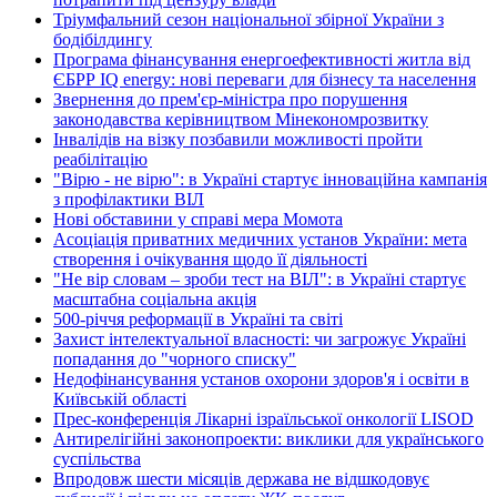
Тріумфальний сезон національної збірної України з
бодібілдингу
Програма фінансування енергоефективності житла від
ЄБРР IQ energy: нові переваги для бізнесу та населення
Звернення до прем'єр-міністра про порушення
законодавства керівництвом Мінекономрозвитку
Інвалідів на візку позбавили можливості пройти
реабілітацію
"Вірю - не вірю": в Україні стартує інноваційна кампанія
з профілактики ВІЛ
Нові обставини у справі мера Момота
Асоціація приватних медичних установ України: мета
створення і очікування щодо її діяльності
"Не вір словам – зроби тест на ВІЛ": в Україні стартує
масштабна соціальна акція
500-річчя реформації в Україні та світі
Захист інтелектуальної власності: чи загрожує Україні
попадання до "чорного списку"
Недофінансування установ охорони здоров'я і освіти в
Київській області
Прес-конференція Лікарні ізраїльської онкології LISOD
Антирелігійні законопроекти: виклики для українського
суспільства
Впродовж шести місяців держава не відшкодовує