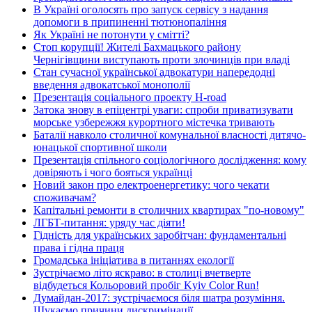
В Україні оголосять про запуск сервісу з надання
допомоги в припиненні тютюнопаління
Як Україні не потонути у смітті?
Стоп корупції! Жителі Бахмацького району
Чернігівщини виступають проти злочинців при владі
Стан сучасної української адвокатури напередодні
введення адвокатської монополії
Презентація соціального проекту H-road
Затока знову в епіцентрі уваги: спроби приватизувати
морське узбережжя курортного містечка тривають
Баталії навколо столичної комунальної власності дитячо-
юнацької спортивної школи
Презентація спільного соціологічного дослідження: кому
довіряють і чого бояться українці
Новий закон про електроенергетику: чого чекати
споживачам?
Капітальні ремонти в столичних квартирах "по-новому"
ЛГБТ-питання: уряду час діяти!
Гідність для українських заробітчан: фундаментальні
права і гідна праця
Громадська ініціатива в питаннях екології
Зустрічаємо літо яскраво: в столиці вчетверте
відбудеться Кольоровий пробіг Kyiv Color Run!
Думайдан-2017: зустрічаємося біля шатра розуміння.
Шукаємо причини дискримінації