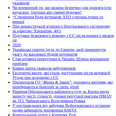
українців
Чи впевнений ти, що можеш безпечно для здоров'я їсти
круасани, тортики або смачні булочки?
=Створення Ради ветеранів АТО з питань етики та
моралі
Про реконструкції згорілого Центрального гастроному
за адресою: Хрещатик, 40/1
Підсумки безвізового режиму з ЄС після першого місяця
дії
2020
Українські сироти їдуть до Європи, щоб привернути
увагу до жахливих буднів інтернатів
Стан атомної енергетики в Україні. Шляхи вирішення
проблем
Кияни проти свавілля забудовників
Експортні квоти, які стали доступними після активації
Угоди про асоціацію з ЄС
Презентація ГО "Жінка & Закон": допомога матерям, які
перебувають в боротьбі за своїх дітей
Рішення Оболонського районного суду м. Києва щодо
захисту честі, гідності, ділової репутації ректора НМАУ
ім. П.І. Чайковського Володимира Рожка
У постраждалих від забудови Войцеховського останню
надію забирають чиновники КМДА
Комунальний терор у Кривому Розі