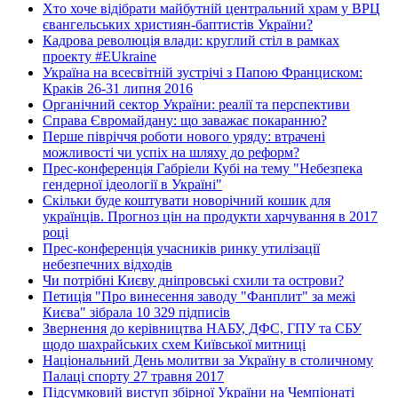
Хто хоче відібрати майбутній центральний храм у ВРЦ
євангельських християн-баптистів України?
Кадрова революція влади: круглий стіл в рамках
проекту #EUkraine
Україна на всесвітній зустрічі з Папою Франциском:
Краків 26-31 липня 2016
Органічний сектор України: реалії та перспективи
Справа Євромайдану: що заважає покаранню?
Перше півріччя роботи нового уряду: втрачені
можливості чи успіх на шляху до реформ?
Прес-конференція Габріели Кубі на тему "Небезпека
гендерної ідеології в Україні"
Скільки буде коштувати новорічний кошик для
українців. Прогноз цін на продукти харчування в 2017
році
Прес-конференція учасників ринку утилізації
небезпечних відходів
Чи потрібні Києву дніпровські схили та острови?
Петиція "Про винесення заводу "Фанплит" за межі
Києва" зібрала 10 329 підписів
Звернення до керівництва НАБУ, ДФС, ГПУ та СБУ
щодо шахрайських схем Київської митниці
Національний День молитви за Україну в столичному
Палаці спорту 27 травня 2017
Підсумковий виступ збірної України на Чемпіонаті