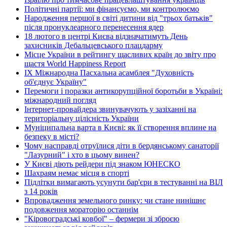
Політичні партії: ми фінансуємо, ми контролюємо
Народження першої в світі дитини від "трьох батьків"
після пронуклеарного перенесення ядер
18 лютого в центрі Києва відзначатимуть День
захисників Дебальцевського плацдарму
Місце України в рейтингу щасливих країн до звіту про
щастя World Happiness Report
ІХ Міжнародна Пасхальна асамблея "Духовність
об'єднує Україну"
Перемоги і поразки антикорупційної боротьби в Україні:
міжнародний погляд
Інтернет-провайдера звинувачують у зазіханні на
територіальну цілісність України
Муніципальна варта в Києві: як її створення вплине на
безпеку в місті?
Чому насправді отруїлися діти в бердянському санаторії
"Лазурний" і хто в цьому винен?
У Києві діють рейдери під знаком ЮНЕСКО
Шахраям немає місця в спорті
Підлітки вимагають усунути бар'єри в тестуванні на ВІЛ
з 14 років
Впровадження земельного ринку: чи стане нинішнє
подовження мораторію останнім
"Кіровоградські ковбої" – фермери зі зброєю