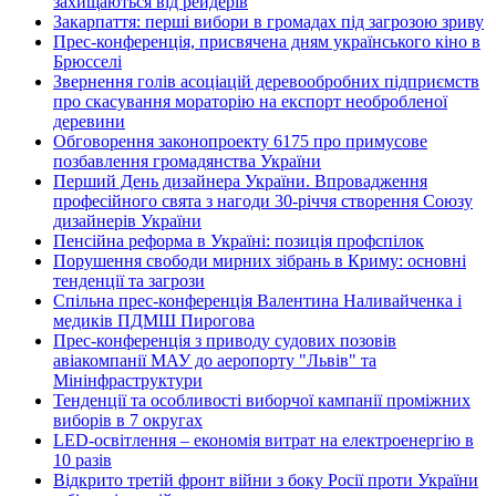
захищаються від рейдерів
Закарпаття: перші вибори в громадах під загрозою зриву
Прес-конференція, присвячена дням українського кіно в
Брюсселі
Звернення голів асоціацій деревообробних підприємств
про скасування мораторію на експорт необробленої
деревини
Обговорення законопроекту 6175 про примусове
позбавлення громадянства України
Перший День дизайнера України. Впровадження
професійного свята з нагоди 30-річчя створення Союзу
дизайнерів України
Пенсійна реформа в Україні: позиція профспілок
Порушення свободи мирних зібрань в Криму: основні
тенденції та загрози
Спільна прес-конференція Валентина Наливайченка і
медиків ПДМШ Пирогова
Прес-конференція з приводу судових позовів
авіакомпанії МАУ до аеропорту "Львів" та
Мінінфраструктури
Тенденції та особливості виборчої кампанії проміжних
виборів в 7 округах
LED-освітлення – економія витрат на електроенергію в
10 разів
Відкрито третій фронт війни з боку Росії проти України