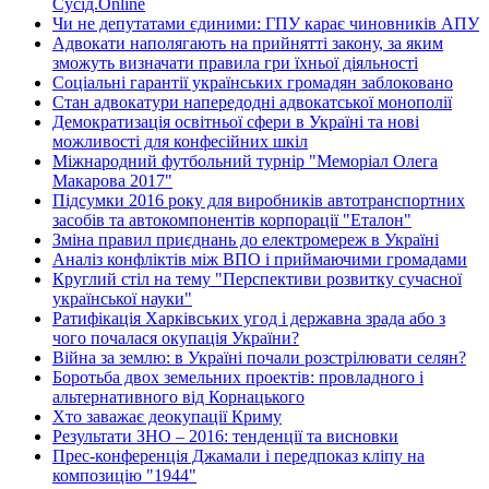
Сусід.Online
Чи не депутатами єдиними: ГПУ карає чиновників АПУ
Адвокати наполягають на прийнятті закону, за яким
зможуть визначати правила гри їхньої діяльності
Соціальні гарантії українських громадян заблоковано
Стан адвокатури напередодні адвокатської монополії
Демократизація освітньої сфери в Україні та нові
можливості для конфесійних шкіл
Міжнародний футбольний турнір "Меморіал Олега
Макарова 2017"
Підсумки 2016 року для виробників автотранспортних
засобів та автокомпонентів корпорації "Еталон"
Зміна правил приєднань до електромереж в Україні
Аналіз конфліктів між ВПО і приймаючими громадами
Круглий стіл на тему "Перспективи розвитку сучасної
української науки"
Ратифікація Харківських угод і державна зрада або з
чого почалася окупація України?
Війна за землю: в Україні почали розстрілювати селян?
Боротьба двох земельних проектів: провладного і
альтернативного від Корнацького
Хто заважає деокупації Криму
Результати ЗНО – 2016: тенденції та висновки
Прес-конференція Джамали і передпоказ кліпу на
композицію "1944"