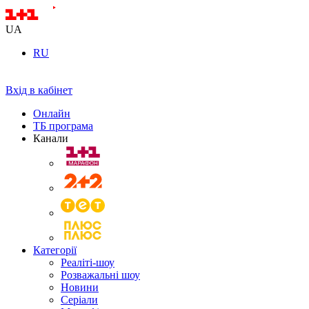
UA
RU
Вхід в кабінет
Онлайн
ТБ програма
Канали
Категорії
Реаліті-шоу
Розважальні шоу
Новини
Серіали