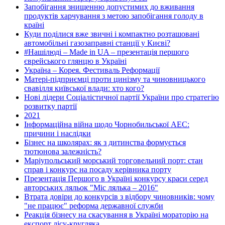
Запобігання знищенню допустимих до вживання
продуктів харчування з метою запобігання голоду в
країні
Куди поділися вже звичні і компактно розташовані
автомобільні газозаправні станції у Києві?
#Нашілюді – Made in UA – презентація першого
єврейського глянцю в Україні
Україна – Корея. Фестиваль Реформації
Матері-підприємці проти цинізму та чиновницького
свавілля київської влади: хто кого?
Нові лідери Соціалістичної партії України про стратегію
розвитку партії
2021
Інформаційна війна щодо Чорнобильської АЕС:
причини і наслідки
Бізнес на школярах: як з дитинства формується
тютюнова залежність?
Маріупольський морський торговельний порт: стан
справ і конкурс на посаду керівника порту
Презентація Першого в Україні конкурсу краси серед
авторських ляльок "Міс лялька – 2016"
Втрата довіри до конкурсів з відбору чиновників: чому
"не працює" реформа державної служби
Реакція бізнесу на скасування в Україні мораторію на
експорт лісу-кругляка