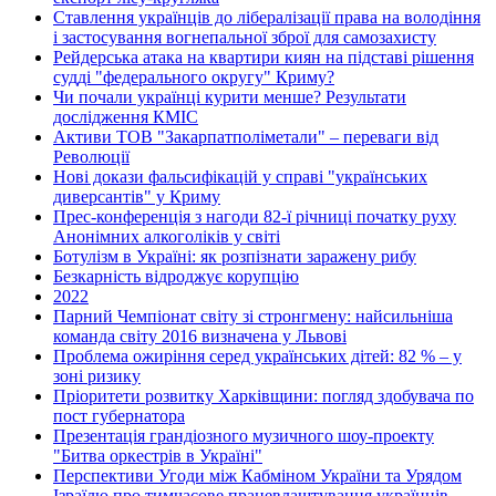
Ставлення українців до лібералізації права на володіння
і застосування вогнепальної зброї для самозахисту
Рейдерська атака на квартири киян на підставі рішення
судді "федерального округу" Криму?
Чи почали українці курити менше? Результати
дослідження КМІС
Активи ТОВ "Закарпатполіметали" – переваги від
Революції
Нові докази фальсифікацій у справі "українських
диверсантів" у Криму
Прес-конференція з нагоди 82-ї річниці початку руху
Анонімних алкоголіків у світі
Ботулізм в Україні: як розпізнати заражену рибу
Безкарність відроджує корупцію
2022
Парний Чемпіонат світу зі стронгмену: найсильніша
команда світу 2016 визначена у Львові
Проблема ожиріння серед українських дітей: 82 % – у
зоні ризику
Пріоритети розвитку Харківщини: погляд здобувача по
пост губернатора
Презентація грандіозного музичного шоу-проекту
"Битва оркестрів в Україні"
Перспективи Угоди між Кабміном України та Урядом
Ізраїлю про тимчасове працевлаштування українців