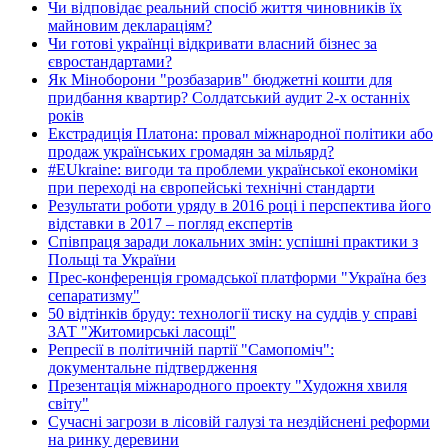
Чи відповідає реальний спосіб життя чиновників їх
майновим деклараціям?
Чи готові українці відкривати власний бізнес за
євростандартами?
Як Міноборони "розбазарив" бюджетні кошти для
придбання квартир? Солдатський аудит 2-х останніх
років
Екстрадиція Платона: провал міжнародної політики або
продаж українських громадян за мільярд?
#EUkraine: вигоди та проблеми української економіки
при переході на європейські технічні стандарти
Результати роботи уряду в 2016 році і перспектива його
відставки в 2017 – погляд експертів
Співпраця заради локальних змін: успішні практики з
Польщі та України
Прес-конференція громадської платформи "Україна без
сепаратизму"
50 відтінків бруду: технології тиску на суддів у справі
ЗАТ "Житомирські ласощі"
Репресії в політичній партії "Самопоміч":
документальне підтвердження
Презентація міжнародного проекту "Художня хвиля
світу"
Сучасні загрози в лісовій галузі та нездійснені реформи
на ринку деревини