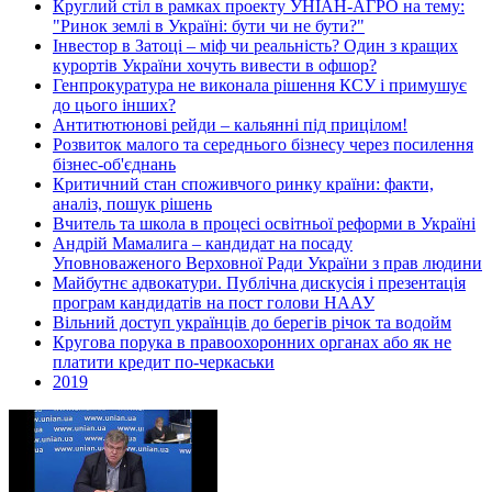
Круглий стіл в рамках проекту УНІАН-АГРО на тему:
"Ринок землі в Україні: бути чи не бути?"
Інвестор в Затоці – міф чи реальність? Один з кращих
курортів України хочуть вивести в офшор?
Генпрокуратура не виконала рішення КСУ і примушує
до цього інших?
Антитютюнові рейди – кальянні під прицілом!
Розвиток малого та середнього бізнесу через посилення
бізнес-об'єднань
Критичний стан споживчого ринку країни: факти,
аналіз, пошук рішень
Вчитель та школа в процесі освітньої реформи в Україні
Андрій Мамалига – кандидат на посаду
Уповноваженого Верховної Ради України з прав людини
Майбутнє адвокатури. Публічна дискусія і презентація
програм кандидатів на пост голови НААУ
Вільний доступ українців до берегів річок та водойм
Кругова порука в правоохоронних органах або як не
платити кредит по-черкаськи
2019