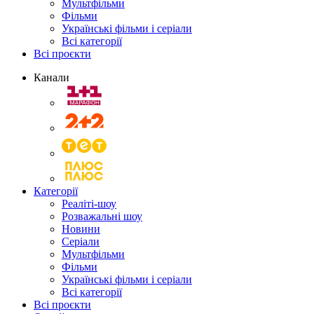
Мультфільми
Фільми
Українські фільми і серіали
Всі категорії
Всі проєкти
Канали
Категорії
Реаліті-шоу
Розважальні шоу
Новини
Серіали
Мультфільми
Фільми
Українські фільми і серіали
Всі категорії
Всі проєкти