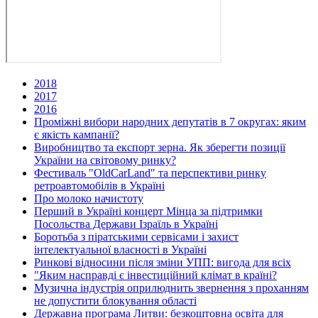
2018
2017
2016
Проміжні вибори народних депутатів в 7 округах: яким
є якість кампанії?
Виробництво та експорт зерна. Як зберегти позиції
України на світовому ринку?
Фестиваль "OldCarLand" та перспективи ринку
ретроавтомобілів в Україні
Про молоко начистоту
Перший в Україні концерт Мінца за підтримки
Посольства Держави Ізраїль в Україні
Боротьба з піратськими сервісами і захист
інтелектуальної власності в Україні
Ринкові відносини після зміни УПП: вигода для всіх
"Яким насправді є інвестиційний клімат в країні?
Музична індустрія оприлюднить звернення з проханням
не допустити блокування області
Державна програма Литви: безкоштовна освіта для