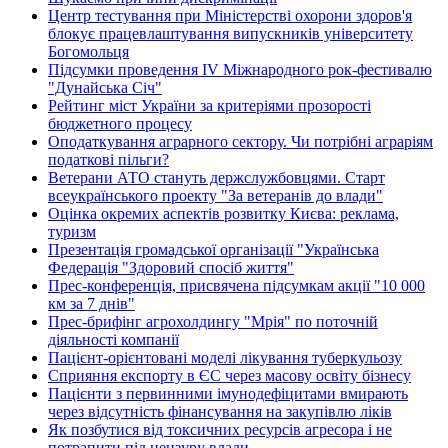
Центр тестування при Міністерстві охорони здоров'я
блокує працевлаштування випускників університету
Богомольця
Підсумки проведення IV Міжнародного рок-фестивалю
"Дунайська Січ"
Рейтинг міст України за критеріями прозорості
бюджетного процесу
Оподаткування аграрного сектору. Чи потрібні аграріям
податкові пільги?
Ветерани АТО стануть держслужбовцями. Старт
всеукраїнського проекту "За ветеранів до влади"
Оцінка окремих аспектів розвитку Києва: реклама,
туризм
Презентація громадської організації "Українська
Федерація "Здоровий спосіб життя"
Прес-конференція, присвячена підсумкам акції "10 000
км за 7 днів"
Прес-брифінг агрохолдингу "Мрія" по поточній
діяльності компанії
Пацієнт-орієнтовані моделі лікування туберкульозу
Сприяння експорту в ЄС через масову освіту бізнесу
Пацієнти з первинними імунодефіцитами вмирають
через відсутність фінансування на закупівлю ліків
Як позбутися від токсичних ресурсів агресора і не
потрапити під цензуру влади