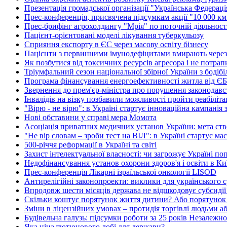
Презентація громадської організації "Українська Федерац
Прес-конференція, присвячена підсумкам акції "10 000 км 
Прес-брифінг агрохолдингу "Мрія" по поточній діяльності
Пацієнт-орієнтовані моделі лікування туберкульозу
Сприяння експорту в ЄС через масову освіту бізнесу
Пацієнти з первинними імунодефіцитами вмирають через в
Як позбутися від токсичних ресурсів агресора і не потрап
Тріумфальний сезон національної збірної України з бодіб
Програма фінансування енергоефективності житла від ЄБРР
Звернення до прем'єр-міністра про порушення законодав
Інвалідів на візку позбавили можливості пройти реабіліт
"Вірю - не вірю": в Україні стартує інноваційна кампанія
Нові обставини у справі мера Момота
Асоціація приватних медичних установ України: мета ство
"Не вір словам – зроби тест на ВІЛ": в Україні стартує ма
500-річчя реформації в Україні та світі
Захист інтелектуальної власності: чи загрожує Україні п
Недофінансування установ охорони здоров'я і освіти в Киї
Прес-конференція Лікарні ізраїльської онкології LISOD
Антирелігійні законопроекти: виклики для українського с
Впродовж шести місяців держава не відшкодовує субсидії
Скільки коштує порятунок життя дитини? Або порятунок
Зміни в ліцензійних умовах – протидія торгівлі людьми а
Будівельна галузь: підсумки роботи за 25 років Незалежно
Яка ціна тютюнового лобі для держави?