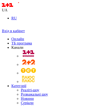
UA
RU
Вхід в кабінет
Онлайн
ТБ програма
Канали
Категорії
Реаліті-шоу
Розважальні шоу
Новини
Серіали