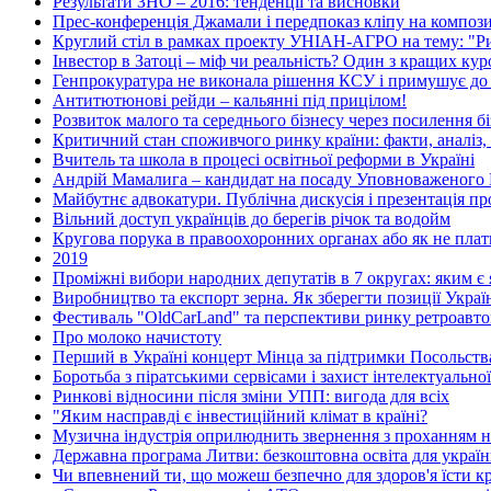
Результати ЗНО – 2016: тенденції та висновки
Прес-конференція Джамали і передпоказ кліпу на композ
Круглий стіл в рамках проекту УНІАН-АГРО на тему: "Рин
Інвестор в Затоці – міф чи реальність? Один з кращих ку
Генпрокуратура не виконала рішення КСУ і примушує до
Антитютюнові рейди – кальянні під прицілом!
Розвиток малого та середнього бізнесу через посилення бі
Критичний стан споживчого ринку країни: факти, аналіз,
Вчитель та школа в процесі освітньої реформи в Україні
Андрій Мамалига – кандидат на посаду Уповноваженого 
Майбутнє адвокатури. Публічна дискусія і презентація п
Вільний доступ українців до берегів річок та водойм
Кругова порука в правоохоронних органах або як не плат
2019
Проміжні вибори народних депутатів в 7 округах: яким є я
Виробництво та експорт зерна. Як зберегти позиції Украї
Фестиваль "OldCarLand" та перспективи ринку ретроавтом
Про молоко начистоту
Перший в Україні концерт Мінца за підтримки Посольства
Боротьба з піратськими сервісами і захист інтелектуальної
Ринкові відносини після зміни УПП: вигода для всіх
"Яким насправді є інвестиційний клімат в країні?
Музична індустрія оприлюднить звернення з проханням н
Державна програма Литви: безкоштовна освіта для україн
Чи впевнений ти, що можеш безпечно для здоров'я їсти кр