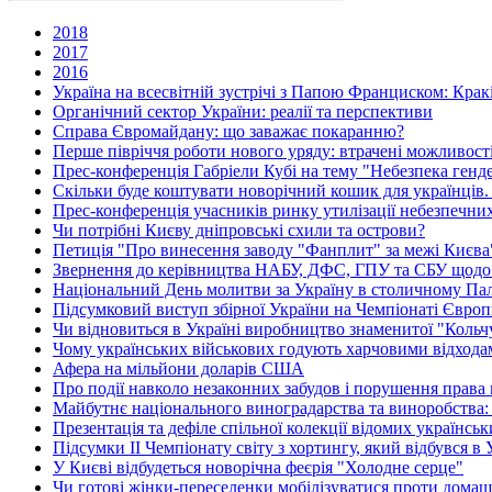
2018
2017
2016
Україна на всесвітній зустрічі з Папою Франциском: Крак
Органічний сектор України: реалії та перспективи
Справа Євромайдану: що заважає покаранню?
Перше півріччя роботи нового уряду: втрачені можливост
Прес-конференція Габріели Кубі на тему "Небезпека гендер
Скільки буде коштувати новорічний кошик для українців.
Прес-конференція учасників ринку утилізації небезпечних
Чи потрібні Києву дніпровські схили та острови?
Петиція "Про винесення заводу "Фанплит" за межі Києва" 
Звернення до керівництва НАБУ, ДФС, ГПУ та СБУ щодо 
Національний День молитви за Україну в столичному Пал
Підсумковий виступ збірної України на Чемпіонаті Європи
Чи відновиться в Україні виробництво знаменитої "Кольч
Чому українських військових годують харчовими відхода
Афера на мільйони доларів США
Про події навколо незаконних забудов і порушення права
Майбутнє національного виноградарства та виноробства: 
Презентація та дефіле спільної колекції відомих українсь
Підсумки ІІ Чемпіонату світу з хортингу, який відбувся в 
У Києві відбудеться новорічна феєрія "Холодне серце"
Чи готові жінки-переселенки мобілізуватися проти домаш