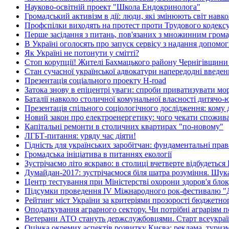
Науково-освітній проект "Школа Ендокринолога"
Громадський активізм в дії: люди, які змінюють світ навко
Профспілки виходять на протест проти Трудового кодекс
Перше засідання з питань, пов'язаних з множинним гром
В Україні оголосять про запуск сервісу з надання допом
Як Україні не потонути у смітті?
Стоп корупції! Жителі Бахмацького району Чернігівщини
Стан сучасної української адвокатури напередодні введен
Презентація соціального проекту H-road
Затока знову в епіцентрі уваги: спроби приватизувати м
Баталії навколо столичної комунальної власності дитячо
Презентація спільного соціологічного дослідження: кому д
Новий закон про електроенергетику: чого чекати спожив
Капітальні ремонти в столичних квартирах "по-новому"
ЛГБТ-питання: уряду час діяти!
Гідність для українських заробітчан: фундаментальні права
Громадська ініціатива в питаннях екології
Зустрічаємо літо яскраво: в столиці вчетверте відбудетьс
Думайдан-2017: зустрічаємося біля шатра розуміння. Шу
Центр тестування при Міністерстві охорони здоров'я бл
Підсумки проведення IV Міжнародного рок-фестивалю "
Рейтинг міст України за критеріями прозорості бюджетно
Оподаткування аграрного сектору. Чи потрібні аграріям п
Ветерани АТО стануть держслужбовцями. Старт всеукраїн
Оцінка окремих аспектів розвитку Києва: реклама, туриз