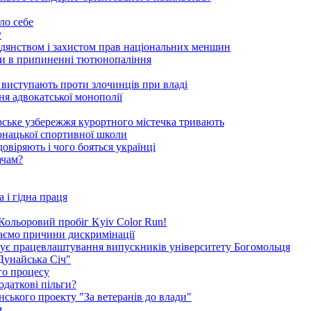
ло себе
у
адянством і захистом прав національних меншин
оги в припиненні тютюнопаління
 виступають проти злочинців при владі
ня адвокатської монополії
орське узбережжя курортного містечка тривають
-юнацької спортивної школи
овіряють і чого бояться українці
ачам?
 і гідна праця
я Кольоровий пробіг Kyiv Color Run!
каємо причини дискримінації
окує працевлаштування випускників університету Богомольця
Дунайська Січ"
го процесу
одаткові пільги?
ського проекту "За ветеранів до влади"
м