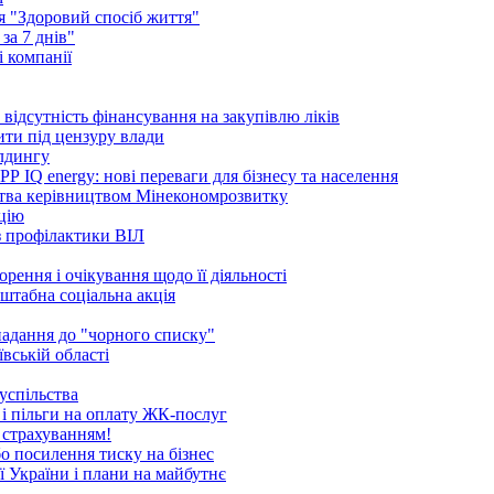
ія "Здоровий спосіб життя"
за 7 днів"
 компанії
ідсутність фінансування на закупівлю ліків
ити під цензуру влади
ілдингу
 IQ energy: нові переваги для бізнесу та населення
ства керівництвом Мінекономрозвитку
ацію
 з профілактики ВІЛ
рення і очікування щодо її діяльності
сштабна соціальна акція
опадання до "чорного списку"
вській області
успільства
 і пільги на оплату ЖК-послуг
 страхуванням!
бо посилення тиску на бізнес
ї України і плани на майбутнє