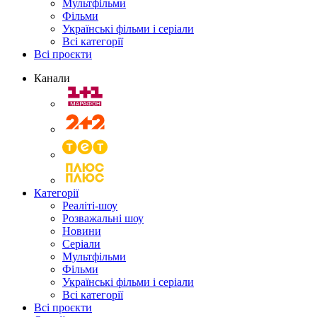
Мультфільми
Фільми
Українські фільми і серіали
Всі категорії
Всі проєкти
Канали
Категорії
Реаліті-шоу
Розважальні шоу
Новини
Серіали
Мультфільми
Фільми
Українські фільми і серіали
Всі категорії
Всі проєкти