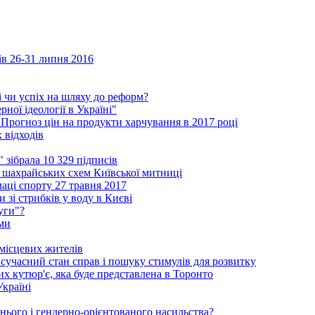
ів 26-31 липня 2016
і чи успіх на шляху до реформ?
ної ідеології в Україні"
 Прогноз цін на продукти харчування в 2017 році
 відходів
зібрала 10 329 підписів
шахрайських схем Київської митниці
аці спорту 27 травня 2017
 зі стрибків у воду в Києві
уги"?
ми
 місцевих жителів
сучасний стан справ і пошуку стимулів для розвитку
ких кутюр'є, яка буде представлена в Торонто
Україні
нього і гендерно-орієнтованого насильства?