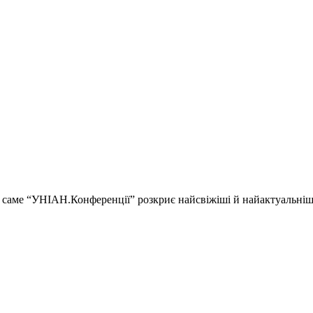
ії і саме “УНІАН.Конференції” розкриє найсвіжіші й найактуальні