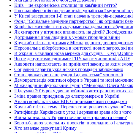
Київ – це європейська столиця чи кам'яний гетто?
Прес-конференція представників української музичної інд
У Києві завершився 1-й етап навчань тренерів-парамеди
Фонд "Соціальне медичне партнерство": як отримати без
Конфлікт жителів зі структурами скандального забудовн
Як сигарети у вітринах впливають на дітей? Дослідження
Дотримання прав людини в умовах гібридної війни
Круглий стіл на підтримку Міжнародного дня ортодонтичн
Персональна кібербезпека в контексті нових загроз, які в
В Україні з'явилася нова мережа для сусідів – Сусід.Online
Чи не депутатами єдиними: ГПУ карає чиновників АПУ
Адвокати наполягають на прийнятті закону, за яким зможу
Соціальні гарантії українських громадян заблоковано
Стан адвокатури напередодні адвокатської монополії
Демократизація освітньої сфери в Україні та нові можлив
Міжнародний футбольний турнір "Меморіал Олега Макар
Підсумки 2016 року для виробників автотранспортних зас
Зміна правил приєднань до електромереж в Україні
Аналіз конфліктів між ВПО і приймаючими громадами
Круглий стіл на тему "Перспективи розвитку сучасної укр
Ратифікація Харківських угод і державна зрада або з чого
Війна за землю: в Україні почали розстрілювати селян?
Боротьба двох земельних проектів: провладного і альтер
Хто заважає деокупації Криму