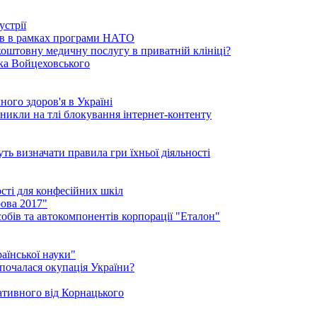
устрії
ків в рамках програми НАТО
коштовну медичну послугу в приватній клініці?
ика Войцеховського
ого здоров'я в Україні
иникли на тлі блокування інтернет-контенту
ть визначати правила гри їхньої діяльності
ості для конфесійних шкіл
ова 2017"
обів та автокомпонентів корпорації "Еталон"
аїнської науки"
 почалася окупація України?
нативного від Корнацького