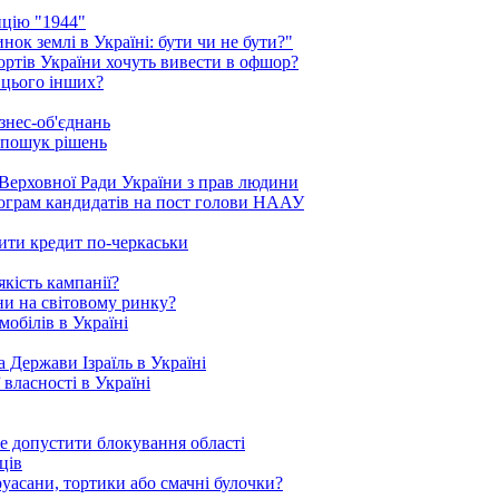
ицію "1944"
ок землі в Україні: бути чи не бути?"
рортів України хочуть вивести в офшор?
 цього інших?
знес-об'єднань
 пошук рішень
Верховної Ради України з прав людини
рограм кандидатів на пост голови НААУ
ити кредит по-черкаськи
кість кампанії?
ни на світовому ринку?
обілів в Україні
 Держави Ізраїль в Україні
 власності в Україні
е допустити блокування області
ців
уасани, тортики або смачні булочки?