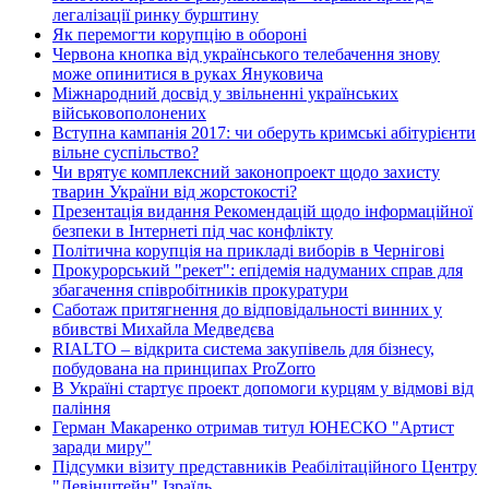
легалізації ринку бурштину
Як перемогти корупцію в обороні
Червона кнопка від українського телебачення знову
може опинитися в руках Януковича
Міжнародний досвід у звільненні українських
військовополонених
Вступна кампанія 2017: чи оберуть кримські абітурієнти
вільне суспільство?
Чи врятує комплексний законопроект щодо захисту
тварин України від жорстокості?
Презентація видання Рекомендацій щодо інформаційної
безпеки в Інтернеті під час конфлікту
Політична корупція на прикладі виборів в Чернігові
Прокурорський "рекет": епідемія надуманих справ для
збагачення співробітників прокуратури
Саботаж притягнення до відповідальності винних у
вбивстві Михайла Медведєва
RIALTO – відкрита система закупівель для бізнесу,
побудована на принципах ProZorro
В Україні стартує проект допомоги курцям у відмові від
паління
Герман Макаренко отримав титул ЮНЕСКО "Артист
заради миру"
Підсумки візиту представників Реабілітаційного Центру
"Левінштейн" Ізраїль