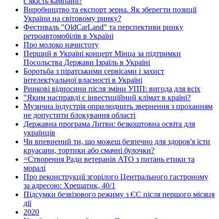
є якість кампанії?
Виробництво та експорт зерна. Як зберегти позиції
України на світовому ринку?
Фестиваль "OldCarLand" та перспективи ринку
ретроавтомобілів в Україні
Про молоко начистоту
Перший в Україні концерт Мінца за підтримки
Посольства Держави Ізраїль в Україні
Боротьба з піратськими сервісами і захист
інтелектуальної власності в Україні
Ринкові відносини після зміни УПП: вигода для всіх
"Яким насправді є інвестиційний клімат в країні?
Музична індустрія оприлюднить звернення з проханням
не допустити блокування області
Державна програма Литви: безкоштовна освіта для
українців
Чи впевнений ти, що можеш безпечно для здоров'я їсти
круасани, тортики або смачні булочки?
=Створення Ради ветеранів АТО з питань етики та
моралі
Про реконструкції згорілого Центрального гастроному
за адресою: Хрещатик, 40/1
Підсумки безвізового режиму з ЄС після першого місяця
дії
2020