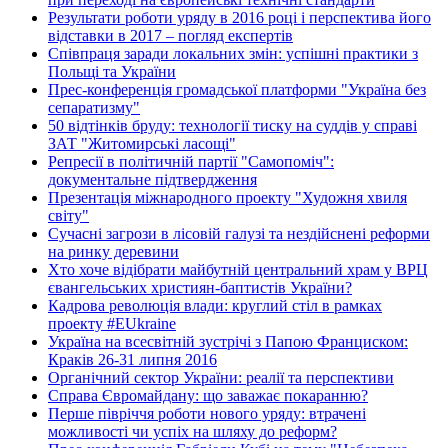
Результати роботи уряду в 2016 році і перспектива його
відставки в 2017 – погляд експертів
Співпраця заради локальних змін: успішні практики з
Польщі та України
Прес-конференція громадської платформи "Україна без
сепаратизму"
50 відтінків бруду: технології тиску на суддів у справі
ЗАТ "Житомирські ласощі"
Репресії в політичній партії "Самопоміч":
документальне підтвердження
Презентація міжнародного проекту "Художня хвиля
світу"
Сучасні загрози в лісовій галузі та нездійснені реформи
на ринку деревини
Хто хоче відібрати майбутній центральний храм у ВРЦ
євангельських християн-баптистів України?
Кадрова революція влади: круглий стіл в рамках
проекту #EUkraine
Україна на всесвітній зустрічі з Папою Франциском:
Краків 26-31 липня 2016
Органічний сектор України: реалії та перспективи
Справа Євромайдану: що заважає покаранню?
Перше півріччя роботи нового уряду: втрачені
можливості чи успіх на шляху до реформ?