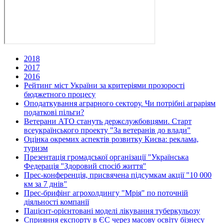
2018
2017
2016
Рейтинг міст України за критеріями прозорості
бюджетного процесу
Оподаткування аграрного сектору. Чи потрібні аграріям
податкові пільги?
Ветерани АТО стануть держслужбовцями. Старт
всеукраїнського проекту "За ветеранів до влади"
Оцінка окремих аспектів розвитку Києва: реклама,
туризм
Презентація громадської організації "Українська
Федерація "Здоровий спосіб життя"
Прес-конференція, присвячена підсумкам акції "10 000
км за 7 днів"
Прес-брифінг агрохолдингу "Мрія" по поточній
діяльності компанії
Пацієнт-орієнтовані моделі лікування туберкульозу
Сприяння експорту в ЄС через масову освіту бізнесу