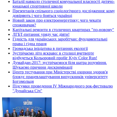
Баталії навколо столичної комунальної власності дитячо-
юнацької спортивної школи
Презентація спільного соціологічного дослідження: кому
довіряють і чого бояться українці
Новий закон про електроенергетику: чого чекати
споживачам?
Капітальні ремонти в столичних квартирах "по-новому"
ЛГБТ-питання: уряду час діяти!
Гідність для українських заробітчан: фундаментальні
права і гідна праця
Громадська ініціатива в питаннях екології
Зустрічаємо літо яскраво: в столиці вчетверте
відбудеться Кольоровий пробіг Kyiv Color Run!
Думайдан-2017: зустрічаємося біля шатра розуміння.
Шукаємо причини дискримінації
Центр тестування при Міністерстві охорони здоров'я
блокує працевлаштування випускників університету
Богомольця
Підсумки проведення IV Міжнародного рок-фестивалю
"Дунайська Січ"