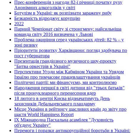
Прес-конференція з нагоди 82-ї річниці початку руху
Анонімних алкоголіків у світі
Ботулізм в Україні: як розпізнати заражену рибу
Безкарність відроджує корупцію
2022
Парний Чемпіонат світу зі стронгмену: найсильніша
команда світу 2016 визначена у Львові
Проблема ожиріння серед українських дітей: 82 % – у
зоні ризику
Пріоритети розвитку Харківщини: погляд здобувача по
пост губернатора
Презентація грандіозного музичного шоу-проекту
"Битва оркестрів в Україні"
Перспективи Угоди між Кабміном України та Урядом
Ізраїлю про тимчасове працевлаштування українців
Політичні партії: ми фінансуємо, ми контролюємо
Народження першої в світі дитини від "трьох батьків"
після пронуклеарного перенесення ядер
18 лютого в центрі Києва відзначатимуть День
захисників Дебальцевського плацдарму
Місце України в рейтингу щасливих країн до звіту про
щастя World Happiness Report
ІХ Міжнародна Пасхальна асамблея "Духовність
об'єднує Україну"
Перемоги і поразки антикорупційної боротьби в Україні: