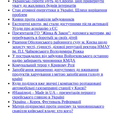
Українські сироти їдуть до Європи, щоб привернути
увагу до жахливих буднів інтернатів
Стан атомної енергетики в Україні. Шляхи вирішення
проблем
Кияни проти свавілля забудовників
Експортні квоти, які стали доступними після активації
Угоди про асоціацію з ЄС
Презентація ГО "Жінка & Закон": допомога матерям, які
перебувають в боротьбі за своїх дітей
Рішення Оболонського районного суду м. Києва щодо
захисту честі, гідності, ділової репутації ректора НМАУ
ім. П.І. Чайковського Володимира Рожка
У постраждалих від забудови Войцеховського останню
надію забирають чиновники КМДА
Комунальний терор у Кривому Розі
Запобігання знищенню допустимих до вживання
продуктів харчування з метою запобігання голоду в
країні
Куди поділися вже звичні і компактно розташовані
автомобільні газозаправні станції у Києві?
#Нашілюді – Made in UA – презентація першого
єврейського глянцю в Україні
Україна – Корея. Фестиваль Реформації
Матері-підприємці проти цинізму та чиновницького
свавілля київської влади: хто кого?