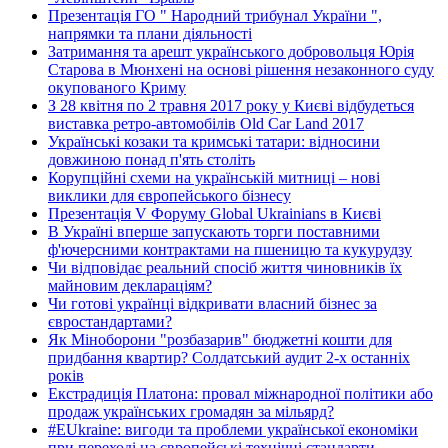
Презентація ГО " Народний трибунал України ",
напрямки та плани діяльності
Затримання та арешт українського добровольця Юрія
Старова в Мюнхені на основі рішення незаконного суду
окупованого Криму
З 28 квітня по 2 травня 2017 року у Києві відбудеться
виставка ретро-автомобілів Old Car Land 2017
Українські козаки та кримські татари: відносини
довжиною понад п'ять століть
Корупційні схеми на українській митниці – нові
виклики для європейського бізнесу
Презентація V Форуму Global Ukrainians в Києві
В Україні вперше запускають торги поставними
ф'ючерсними контрактами на пшеницю та кукурудзу
Чи відповідає реальний спосіб життя чиновників їх
майновим деклараціям?
Чи готові українці відкривати власний бізнес за
євростандартами?
Як Міноборони "розбазарив" бюджетні кошти для
придбання квартир? Солдатський аудит 2-х останніх
років
Екстрадиція Платона: провал міжнародної політики або
продаж українських громадян за мільярд?
#EUkraine: вигоди та проблеми української економіки
при переході на європейські технічні стандарти