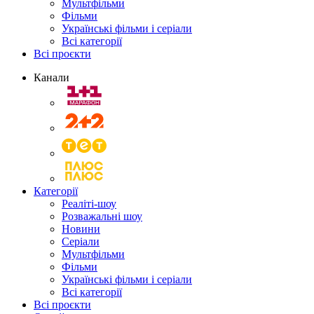
Мультфільми
Фільми
Українські фільми і серіали
Всі категорії
Всі проєкти
Канали
Категорії
Реаліті-шоу
Розважальні шоу
Новини
Серіали
Мультфільми
Фільми
Українські фільми і серіали
Всі категорії
Всі проєкти