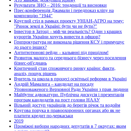
Результати ЗНО – 2016: тенденції та висновки
Прес-конференція Джамали і передпоказ кліпу на
композицію "1944"
Круглий стіл в рамках проекту УНІАН-АГРО на тему:
"Ринок землі в Україні: бути чи не бути?"
Інвестор в Затоці – міф чи реальність? Один з кращих
курортів України хочуть вивести в офшор?
Генпрокуратура не виконала рішення КСУ і примушує
до цього інших?
Антитютюнові рейди – кальянні під прицілом!
Розвиток малого та середнього бізнесу через посилення
бізнес-об'єднань
Критичний стан споживчого ринку країни: факти,
аналіз, пошук рішень
Вчитель та школа в процесі освітньої реформи в Україні
Андрій Мамалига – кандидат на посаду
Уповноваженого Верховної Ради України з прав людини
Майбутнє адвокатури. Публічна дискусія і презентація
програм кандидатів на пост голови НААУ
Вільний доступ українців до берегів річок та водойм
Кругова порука в правоохоронних органах або як не
платити кредит по-черкаськи
2019
Проміжні вибори народних депутатів в 7 округах: яким