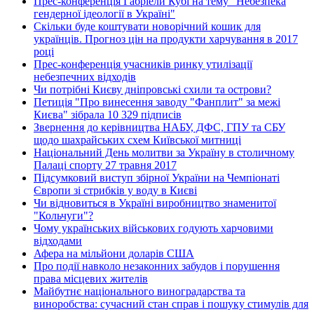
Прес-конференція Габріели Кубі на тему "Небезпека
гендерної ідеології в Україні"
Скільки буде коштувати новорічний кошик для
українців. Прогноз цін на продукти харчування в 2017
році
Прес-конференція учасників ринку утилізації
небезпечних відходів
Чи потрібні Києву дніпровські схили та острови?
Петиція "Про винесення заводу "Фанплит" за межі
Києва" зібрала 10 329 підписів
Звернення до керівництва НАБУ, ДФС, ГПУ та СБУ
щодо шахрайських схем Київської митниці
Національний День молитви за Україну в столичному
Палаці спорту 27 травня 2017
Підсумковий виступ збірної України на Чемпіонаті
Європи зі стрибків у воду в Києві
Чи відновиться в Україні виробництво знаменитої
"Кольчуги"?
Чому українських військових годують харчовими
відходами
Афера на мільйони доларів США
Про події навколо незаконних забудов і порушення
права місцевих жителів
Майбутнє національного виноградарства та
виноробства: сучасний стан справ і пошуку стимулів для