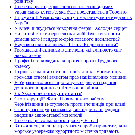
розвитку
Презентація та дефіле спільної колекції відомих
українських кутюр'є, яка буде представлена в Торонто
Підсумки ІІ Чемпіонату світу з хортингу, який відбувся в
Україні
У Києві відбудеться новорічна феєрія "Холодне серце"
Чи готові жінки-переселенки мобілізуватися проти
домашнього і гендерно-орієнтованого насильства?
Науково-освітній проект "Школа Ендокринолога"
Громадський активізм в дії: люди, які змінюють світ
навколо себе
Профспілки виходять на протест проти Трудового
кодексу
Перше засідання з питань, пов'язаних з множинним
громадянством і захистом прав національних меншин
В Україні оголосять про запуск сервісу з надання
допомоги в припиненні тютюнопаління
Як Україні не потонути у смітті?
Стоп корупції! Жителі Бахмацького району
Чернігівщини виступають проти злочинців при владі
Стан сучасної української адвокатури напередодні
введення адвокатської монополії
Презентація соціального проекту H-road
Затока знову в епіцентрі уваги: спроби приватизувати
морське узбережжя курортного містечка тривають