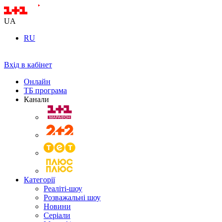
UA
RU
Вхід в кабінет
Онлайн
ТБ програма
Канали
Категорії
Реаліті-шоу
Розважальні шоу
Новини
Серіали