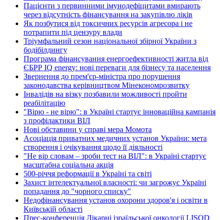
Пацієнти з первинними імунодефіцитами вмирають
через відсутність фінансування на закупівлю ліків
Як позбутися від токсичних ресурсів агресора і не
потрапити під цензуру влади
Тріумфальний сезон національної збірної України з
бодібілдингу
Програма фінансування енергоефективності житла від
ЄБРР IQ energy: нові переваги для бізнесу та населення
Звернення до прем'єр-міністра про порушення
законодавства керівництвом Мінекономрозвитку
Інвалідів на візку позбавили можливості пройти
реабілітацію
"Вірю - не вірю": в Україні стартує інноваційна кампанія
з профілактики ВІЛ
Нові обставини у справі мера Момота
Асоціація приватних медичних установ України: мета
створення і очікування щодо її діяльності
"Не вір словам – зроби тест на ВІЛ": в Україні стартує
масштабна соціальна акція
500-річчя реформації в Україні та світі
Захист інтелектуальної власності: чи загрожує Україні
попадання до "чорного списку"
Недофінансування установ охорони здоров'я і освіти в
Київській області
Прес-конференція Лікарні ізраїльської онкології LISOD