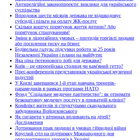
Антирелігійні законопроекти: виклики для українського
суспільства
Впродовж шести місяців держава не відшкодовує
субсидії і пільги на оплату ЖК-послуг
Скільки коштує порятунок життя дитини? Або
порятунок страхуванням!
Зміни в ліцензійних умовах – протидія торгівлі людьми
або посилення тиску на бізнес
Будівельна галузь: підсумки роботи за 25 років
Незалежної України і плани на майбутнє
Яка ціна тютюнового лобі для держави?
Київ – це європейська столиця чи кам'яний гетто?
Прес-конференція представників української музичної
індустрії
У Києві завершився 1-й етап навчань тренерів-
парамедиків в рамках програми НАТО
Фонд "Соціальне медичне партнерство": як отримати
безкоштовну медичну послугу в приватній клініці?
Конфлікт жителів зі структурами скандального
забудовника Войцеховського
Як сигарети у вітринах впливають на дітей?
Дослідження
Дотримання прав людини в умовах гібридної війни
Круглий стіл на підтримку Міжнародного дня
ортодонтичного здоров'я в Україні