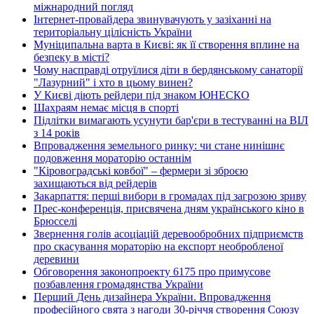
міжнародний погляд
Інтернет-провайдера звинувачують у зазіханні на
територіальну цілісність України
Муніципальна варта в Києві: як її створення вплине на
безпеку в місті?
Чому насправді отруїлися діти в бердянському санаторії
"Лазурний" і хто в цьому винен?
У Києві діють рейдери під знаком ЮНЕСКО
Шахраям немає місця в спорті
Підлітки вимагають усунути бар'єри в тестуванні на ВІЛ
з 14 років
Впровадження земельного ринку: чи стане нинішнє
подовження мораторію останнім
"Кіровоградські ковбої" – фермери зі зброєю
захищаються від рейдерів
Закарпаття: перші вибори в громадах під загрозою зриву
Прес-конференція, присвячена дням українського кіно в
Брюсселі
Звернення голів асоціацій деревообробних підприємств
про скасування мораторію на експорт необробленої
деревини
Обговорення законопроекту 6175 про примусове
позбавлення громадянства України
Перший День дизайнера України. Впровадження
професійного свята з нагоди 30-річчя створення Союзу