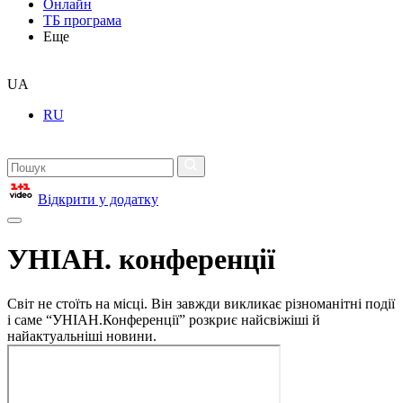
Онлайн
ТБ програма
Еще
UA
RU
Відкрити у додатку
УНІАН. конференції
Світ не стоїть на місці. Він завжди викликає різноманітні події
і саме “УНІАН.Конференції” розкриє найсвіжіші й
найактуальніші новини.