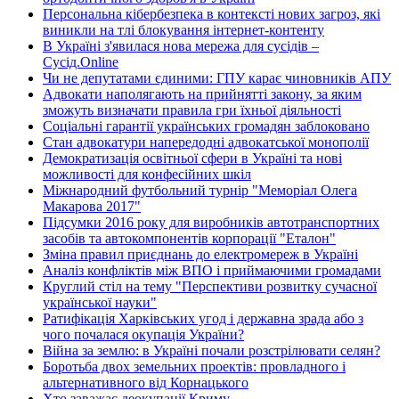
Персональна кібербезпека в контексті нових загроз, які
виникли на тлі блокування інтернет-контенту
В Україні з'явилася нова мережа для сусідів –
Сусід.Online
Чи не депутатами єдиними: ГПУ карає чиновників АПУ
Адвокати наполягають на прийнятті закону, за яким
зможуть визначати правила гри їхньої діяльності
Соціальні гарантії українських громадян заблоковано
Стан адвокатури напередодні адвокатської монополії
Демократизація освітньої сфери в Україні та нові
можливості для конфесійних шкіл
Міжнародний футбольний турнір "Меморіал Олега
Макарова 2017"
Підсумки 2016 року для виробників автотранспортних
засобів та автокомпонентів корпорації "Еталон"
Зміна правил приєднань до електромереж в Україні
Аналіз конфліктів між ВПО і приймаючими громадами
Круглий стіл на тему "Перспективи розвитку сучасної
української науки"
Ратифікація Харківських угод і державна зрада або з
чого почалася окупація України?
Війна за землю: в Україні почали розстрілювати селян?
Боротьба двох земельних проектів: провладного і
альтернативного від Корнацького
Хто заважає деокупації Криму