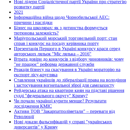
Нові лідери Соціалістичної партії України про стратегію
розвитку партії
2021
Інформаційна війна щодо Чорнобильської АЕС:
причини і наслідки
Бізнес на школярах: як з дитинства формується
тютюнова залежність?
Маріупольський морський торговельний порт: стан
справ і конкурс на посаду керівника порту
Презентація Першого в Україні конкурсу краси серед
авторських ляльок "Міс лялька – 2016"
Втрата довіри до конкурсів з відбору чиновників: чому
"не працює" реформа державної служби
Реакція бізнесу на скасування в Україні мораторію на
експорт лісу-кругляка
Ставлення українців до лібералізації права на володіння
і застосування вогнепальної зброї для самозахисту
Рейдерська атака на квартири киян на підставі рішення
судді "федерального округу" Криму?
Чи почали українці курити менше? Результати
дослідження КМІС
Активи ТОВ "Закарпатполіметали" – переваги від
Революції
Нові докази фальсифікацій у справі "українських
диверсантів" у Криму