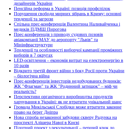
дизайнерів України
Пенсійна реформа в Україні: позиція профспілок
Порушення свободи мирних зібрань в Криму: основні
тенденції та загрози
Спільна прес-конференція Валентина Наливайченка і
медиків ПДМШ Пирогова
Прес-конференція з приводу судових позовів
авіакомпанії МАУ до аеропорту "Львів" та
Мінінфраструктури
Тенденції та особливості виборчої кампанії проміжних
виборів в 7 округах
LED-освітлення – економія витрат на електроенергію в
10 разів
Відкрито третій фронт війни з боку Росії проти України
– біологічна війна
Прес-конференція інвесторів недобудованих будинків:
ЖК "Флагман" та ЖК "Родинний затишок" – міф чи
реальність?
Перспективи органічного виробництва продуктів
харчування в Україні: як не втратити унікальний шанс
Громада Микільської Слобідки може втратити законне
право на берег Дніпра
Нова спроба незаконної забудови скверу Радунка на
проспекті Алішера Навої в Києві
Пілотний проект з рекультивації – перший крок до