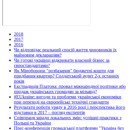
2018
2017
2016
Чи відповідає реальний спосіб життя чиновників їх
майновим деклараціям?
Чи готові українці відкривати власний бізнес за
євростандартами?
Як Міноборони "розбазарив" бюджетні кошти для
придбання квартир? Солдатський аудит 2-х останніх
років
Екстрадиція Платона: провал міжнародної політики або
продаж українських громадян за мільярд?
#EUkraine: вигоди та проблеми української економіки
при переході на європейські технічні стандарти
Результати роботи уряду в 2016 році і перспектива його
відставки в 2017 – погляд експертів
Співпраця заради локальних змін: успішні практики з
Польщі та України
Прес-конференція громадської платформи "Україна без