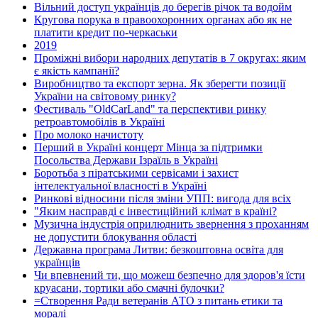
Вільний доступ українців до берегів річок та водойм
Кругова порука в правоохоронних органах або як не
платити кредит по-черкаськи
2019
Проміжні вибори народних депутатів в 7 округах: яким
є якість кампанії?
Виробництво та експорт зерна. Як зберегти позиції
України на світовому ринку?
Фестиваль "OldCarLand" та перспективи ринку
ретроавтомобілів в Україні
Про молоко начистоту
Перший в Україні концерт Мінца за підтримки
Посольства Держави Ізраїль в Україні
Боротьба з піратськими сервісами і захист
інтелектуальної власності в Україні
Ринкові відносини після зміни УПП: вигода для всіх
"Яким насправді є інвестиційний клімат в країні?
Музична індустрія оприлюднить звернення з проханням
не допустити блокування області
Державна програма Литви: безкоштовна освіта для
українців
Чи впевнений ти, що можеш безпечно для здоров'я їсти
круасани, тортики або смачні булочки?
=Створення Ради ветеранів АТО з питань етики та
моралі