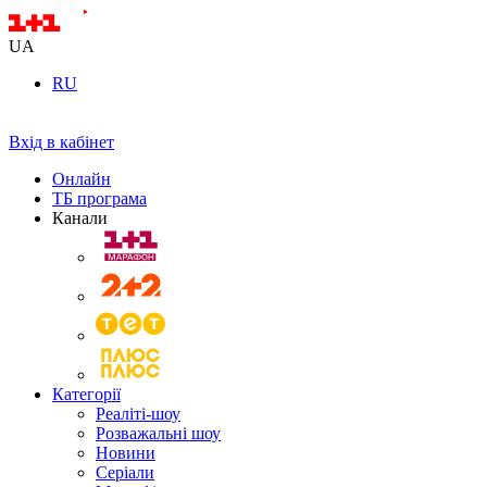
UA
RU
Вхід в кабінет
Онлайн
ТБ програма
Канали
Категорії
Реаліті-шоу
Розважальні шоу
Новини
Серіали