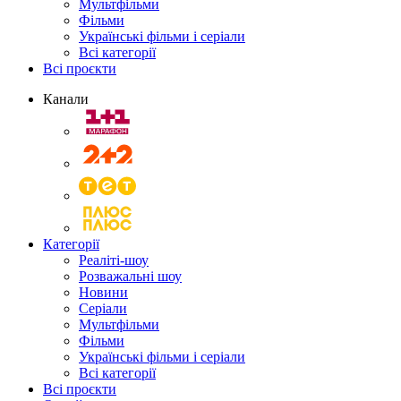
Мультфільми
Фільми
Українські фільми і серіали
Всі категорії
Всі проєкти
Канали
Категорії
Реаліті-шоу
Розважальні шоу
Новини
Серіали
Мультфільми
Фільми
Українські фільми і серіали
Всі категорії
Всі проєкти