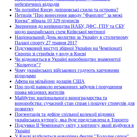
небезпечних відходів
Чи потрібні Києву дніпровські схили та острови?
Петиція "Про винесення заводу "Фанплит" за межі
Києва" зібрала 10 329 підписів
Звернення до керівництва НАБУ, ДФС, ГПУ та СБУ
щодо шахрайських схем Київської митниці
Національний День молитви за Україну в столичному
Палаці спорту 27 травня 2017
Підсумковий виступ збірної України на Чемпіонаті
Європи зі стрибків у воду в Києві
Чи відновиться в Україні виробництво знаменитої
"Кольчуги"?
Чому українських військових годують харчовими
відходами
Афера на мільйони доларів США
Про події навколо незаконних забудов і порушення
права місцевих жителів
Майбутнє національного виноградарства та
виноробства: сучасний стан справ і пошуку стимулів для
розвитку
Презентація та дефіле спільної колекції відомих
українських кутюр'є, яка буде представлена в Торонто
Підсумки ІІ Чемпіонату світу з хортингу, який відбувся в
Україні
У Києві відбудеться новорічна феєрія "Холодне серце"