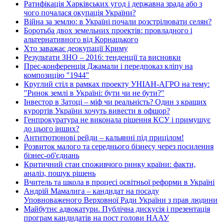
Ратифікація Харківських угод і державна зрада або з
чого почалася окупація України?
Війна за землю: в Україні почали розстрілювати селян?
Боротьба двох земельних проектів: провладного і
альтернативного від Корнацького
Хто заважає деокупації Криму
Результати ЗНО – 2016: тенденції та висновки
Прес-конференція Джамали і передпоказ кліпу на
композицію "1944"
Круглий стіл в рамках проекту УНІАН-АГРО на тему:
"Ринок землі в Україні: бути чи не бути?"
Інвестор в Затоці – міф чи реальність? Один з кращих
курортів України хочуть вивести в офшор?
Генпрокуратура не виконала рішення КСУ і примушує
до цього інших?
Антитютюнові рейди – кальянні під прицілом!
Розвиток малого та середнього бізнесу через посилення
бізнес-об'єднань
Критичний стан споживчого ринку країни: факти,
аналіз, пошук рішень
Вчитель та школа в процесі освітньої реформи в Україні
Андрій Мамалига – кандидат на посаду
Уповноваженого Верховної Ради України з прав людини
Майбутнє адвокатури. Публічна дискусія і презентація
програм кандидатів на пост голови НААУ