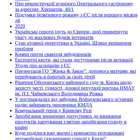
Про реконструкції згорілого Центрального гастроному
за адресою: Хрещатик, 40/1
Підсумки безвізового режиму з ЄС після першого місяця
дії
2020
Українські сироти їдуть до Європи, щоб привернути
увагу до жахливих буднів інтернатів
Стан атомної енергетики в Україні. Шляхи вирішення
проблем
Кияни проти свавілля забудовників
Експортні квоти, які стали доступними після активації
Угоди про асоціацію з ЄС
Презентація ГО "Жінка & Закон": допомога матерям, які
перебувають в боротьбі за своїх дітей
Рішення Оболонського районного суду м. Києва щодо
захисту честі, гідності, ділової репутації ректора НМАУ
ім. П.І. Чайковського Володимира Рожка
У постраждалих від забудови Войцеховського останню
надію забирають чиновники КМДА
Комунальний терор у Кривому Розі
Запобігання знищенню допустимих до вживання
продуктів харчування з метою запобігання голоду в
країні
Куди поділися вже звичні і компактно розташовані
автомобільні газозаправні станції у Києві?