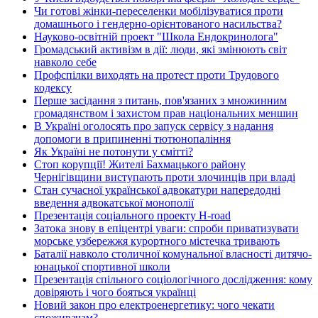
Чи готові жінки-переселенки мобілізуватися проти
домашнього і гендерно-орієнтованого насильства?
Науково-освітній проект "Школа Ендокринолога"
Громадський активізм в дії: люди, які змінюють світ
навколо себе
Профспілки виходять на протест проти Трудового
кодексу
Перше засідання з питань, пов'язаних з множинним
громадянством і захистом прав національних меншин
В Україні оголосять про запуск сервісу з надання
допомоги в припиненні тютюнопаління
Як Україні не потонути у смітті?
Стоп корупції! Жителі Бахмацького району
Чернігівщини виступають проти злочинців при владі
Стан сучасної української адвокатури напередодні
введення адвокатської монополії
Презентація соціального проекту H-road
Затока знову в епіцентрі уваги: спроби приватизувати
морське узбережжя курортного містечка тривають
Баталії навколо столичної комунальної власності дитячо-
юнацької спортивної школи
Презентація спільного соціологічного дослідження: кому
довіряють і чого бояться українці
Новий закон про електроенергетику: чого чекати
споживачам?