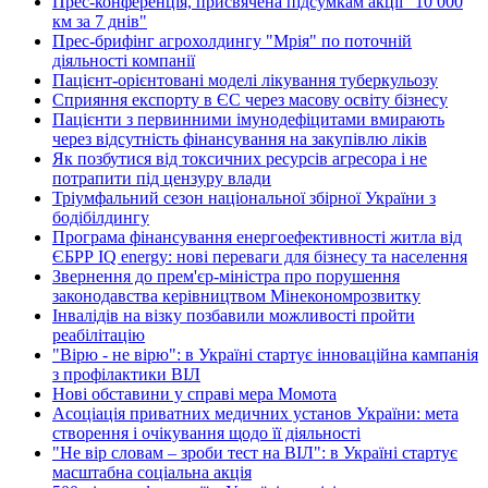
Прес-конференція, присвячена підсумкам акції "10 000
км за 7 днів"
Прес-брифінг агрохолдингу "Мрія" по поточній
діяльності компанії
Пацієнт-орієнтовані моделі лікування туберкульозу
Сприяння експорту в ЄС через масову освіту бізнесу
Пацієнти з первинними імунодефіцитами вмирають
через відсутність фінансування на закупівлю ліків
Як позбутися від токсичних ресурсів агресора і не
потрапити під цензуру влади
Тріумфальний сезон національної збірної України з
бодібілдингу
Програма фінансування енергоефективності житла від
ЄБРР IQ energy: нові переваги для бізнесу та населення
Звернення до прем'єр-міністра про порушення
законодавства керівництвом Мінекономрозвитку
Інвалідів на візку позбавили можливості пройти
реабілітацію
"Вірю - не вірю": в Україні стартує інноваційна кампанія
з профілактики ВІЛ
Нові обставини у справі мера Момота
Асоціація приватних медичних установ України: мета
створення і очікування щодо її діяльності
"Не вір словам – зроби тест на ВІЛ": в Україні стартує
масштабна соціальна акція