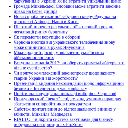
харчування в Україні: як не втратити унікальний шанс
Громада Микільської Слобідки може втратити законне
право на берег Дніпра
Нова спроба незаконної забудови скверу Радунка на
проспекті Алішера Навої в Києві
Пілотний проект з рекультивації – перший крок до
легалізації ринку бурштину
Як перемогти корупцію в обороні
Червона кнопка від українського телебачення знову
може опинитися в руках Януковича
Міжнародний досвід у звільненні українських
військовополонених
Вступна кампанія 2017: чи оберуть кримські абітурієнти
вільне суспільство?
Чи врятує комплексний законопроект щодо захисту
тварин України від жорстокості?
Презентація видання Рекомендацій щодо інформаційної
безпеки в Інтернеті під час конфлікту
Політична корупція на прикладі виборів в Чернігові
Прокурорський "рекет": епідемія надуманих справ для
збагачення співробітників прокуратури
Саботаж притягнення до відповідальності винних у
вбивстві Михайла Медведєва
RIALTO – відкрита система закупівель для бізнесу,
побудована на принципах ProZorro