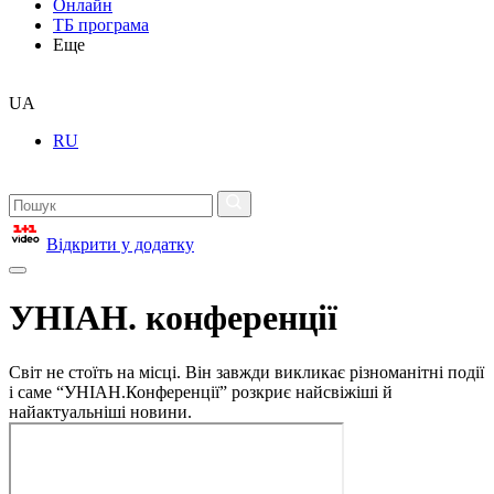
Онлайн
ТБ програма
Еще
UA
RU
Відкрити у додатку
УНІАН. конференції
Світ не стоїть на місці. Він завжди викликає різноманітні події
і саме “УНІАН.Конференції” розкриє найсвіжіші й
найактуальніші новини.