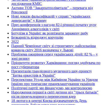
дослідження КМІС
Активи ТОВ "Закарпатполіметали" – переваги від
Революції
Нові докази фальсифікацій у справі "українських
диверсантів" у Криму
Прес-конференція з нагоди 82-ї річниці початку руху
Анонімних алкоголіків у світі
Ботулізм в Україні: як розпізнати заражену рибу
Безкарність відроджує корупцію
2022
Парний Чемпіонат світу зі стронгмену: найсильніша
команда світу 2016 визначена у Львові
Проблема ожиріння серед українських дітей: 82 % – у
зоні ризику
Пріоритети розвитку Харківщини: погляд здобувача по
пост губернатора
Презентація грандіозного музичного шоу-проекту
"Битва оркестрів в Україні"
Перспективи Угоди між Кабміном України та Урядом
Ізраїлю про тимчасове працевлаштування українців
Політичні партії: ми фінансуємо, ми контролюємо
Народження першої в світі дитини від "трьох батьків"
після пронуклеарного перенесення ядер
18 лютого в центрі Києва відзначатимуть День
захисників Дебальцевського плацдарму