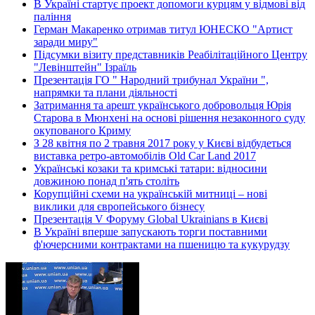
В Україні стартує проект допомоги курцям у відмові від
паління
Герман Макаренко отримав титул ЮНЕСКО "Артист
заради миру"
Підсумки візиту представників Реабілітаційного Центру
"Левінштейн" Ізраїль
Презентація ГО " Народний трибунал України ",
напрямки та плани діяльності
Затримання та арешт українського добровольця Юрія
Старова в Мюнхені на основі рішення незаконного суду
окупованого Криму
З 28 квітня по 2 травня 2017 року у Києві відбудеться
виставка ретро-автомобілів Old Car Land 2017
Українські козаки та кримські татари: відносини
довжиною понад п'ять століть
Корупційні схеми на українській митниці – нові
виклики для європейського бізнесу
Презентація V Форуму Global Ukrainians в Києві
В Україні вперше запускають торги поставними
ф'ючерсними контрактами на пшеницю та кукурудзу