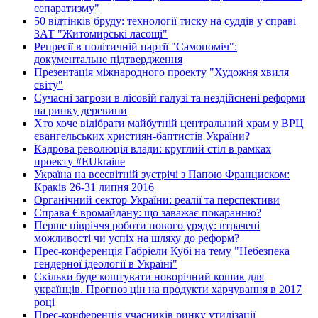
сепаратизму"
50 відтінків бруду: технології тиску на суддів у справі
ЗАТ "Житомирські ласощі"
Репресії в політичній партії "Самопоміч":
документальне підтвердження
Презентація міжнародного проекту "Художня хвиля
світу"
Сучасні загрози в лісовій галузі та нездійснені реформи
на ринку деревини
Хто хоче відібрати майбутній центральний храм у ВРЦ
євангельських християн-баптистів України?
Кадрова революція влади: круглий стіл в рамках
проекту #EUkraine
Україна на всесвітній зустрічі з Папою Франциском:
Краків 26-31 липня 2016
Органічний сектор України: реалії та перспективи
Справа Євромайдану: що заважає покаранню?
Перше півріччя роботи нового уряду: втрачені
можливості чи успіх на шляху до реформ?
Прес-конференція Габріели Кубі на тему "Небезпека
гендерної ідеології в Україні"
Скільки буде коштувати новорічний кошик для
українців. Прогноз цін на продукти харчування в 2017
році
Прес-конференція учасників ринку утилізації