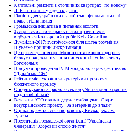
Капітальні ремонти в столичних квартирах "по-новому"
ЛГБТ-питання: уряду час діяти!
Гідність для українських заробітчан: фундаментальні
права і гідна праця
Громадська ініціатива в питаннях екології
Зустрічаємо літо яскраво: в столиці вчетверте
відбудеться Кольоровий пробіг Kyiv Color Run!
Думайдан-2017: зустрічаємося біля шатра розуміння.
Шукаємо причини дискримінації
Центр тестування при Міністерстві охорони здоров'я
блокує працевлаштування випускників університету
Богомольця
Підсумки проведення IV Міжнародного рок-фестивалю
"Дунайська Січ"
Рейтинг міст України за критеріями прозорості
бюджетного процесу
Оподаткування аграрного сектору. Чи потрібні аграріям
податкові пільги?
Ветерани АТО стануть держслужбовцями. Старт
всеукраїнського проекту "За ветеранів до влади"
Оцінка окремих аспектів розвитку Києва: реклама,
туризм
Презентація громадської організації "Українська
Федерація "Здоровий спосіб життя"