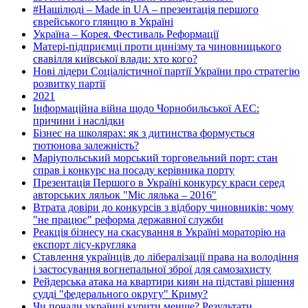
#Нашілюді – Made in UA – презентація першого
єврейського глянцю в Україні
Україна – Корея. Фестиваль Реформації
Матері-підприємці проти цинізму та чиновницького
свавілля київської влади: хто кого?
Нові лідери Соціалістичної партії України про стратегію
розвитку партії
2021
Інформаційна війна щодо Чорнобильської АЕС:
причини і наслідки
Бізнес на школярах: як з дитинства формується
тютюнова залежність?
Маріупольський морський торговельний порт: стан
справ і конкурс на посаду керівника порту
Презентація Першого в Україні конкурсу краси серед
авторських ляльок "Міс лялька – 2016"
Втрата довіри до конкурсів з відбору чиновників: чому
"не працює" реформа державної служби
Реакція бізнесу на скасування в Україні мораторію на
експорт лісу-кругляка
Ставлення українців до лібералізації права на володіння
і застосування вогнепальної зброї для самозахисту
Рейдерська атака на квартири киян на підставі рішення
судді "федерального округу" Криму?
Чи почали українці курити менше? Результати