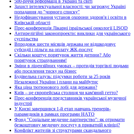
500-річчя реформації в Україні та світі
Захист інтелектуальної власності: чи загрожує Україні
попадання до "чорного списку"
Недофінансування установ охорони здоров'я і освіти в
Київській області
Прес-конференція Лікарні ізраїльської онкології LISOD
Антирелігійні законопроекти: виклики для українського
суспільства
Впродовж шести місяців держава не відшкодовує
субсидії і пільги на оплату ЖК-послуг
Скільки коштує порятунок життя дитини? Або
порятунок страхуванням!
Зміни в ліцензійних умовах – протидія торгівлі людьми
або посилення тиску на бізнес
Будівельна галузь: підсумки роботи за 25 років
Незалежної України і плани на майбутнє
Яка ціна тютюнового лобі для держави?
Київ – це європейська столиця чи кам'яний гетто?
Прес-конференція представників української музичної
індустрії
У Києві завершився 1-й етап навчань тренерів-
парамедиків в рамках програми НАТО
Фонд "Соціальне медичне партнерство": як отримати
безкоштовну медичну послугу в приватній клініці?
Конфлікт жителів зі структурами скандального