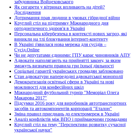
забудовника Войцеховського
Як сигарети у вітринах впливають на дітей?
Дослідження
Дотримання прав людини в умовах гібридної війни
Круглий стіл на підтримку Міжнародного дня
ортодонтичного здоров'я в Україні
Персональна кібербезпека в контексті нових загроз, які
виникли на тлі блокування інтернет-контенту
В Україні з'явилася нова мережа для сусідів –
Сусід.Online
Чи не депутатами єдиними: ГПУ карає чиновників АПУ
Адвокати наполягають на прийнятті закону, за яким
зможуть визначати правила гри їхньої діяльності
Соціальні гарантії українських громадян заблоковано
Стан адвокатури напередодні адвокатської монополії
Демократизація освітньої сфери в Україні та нові
можливості для конфесійних шкіл
Міжнародний футбольний турнір "Меморіал Олега
Макарова 2017"
Підсумки 2016 року для виробників автотранспортних
засобів та автокомпонентів корпорації "Еталон"
Зміна правил приєднань до електромереж в Україні
Аналіз конфліктів між ВПО і приймаючими громадами
Круглий стіл на тему "Перспективи розвитку сучасної
української науки"