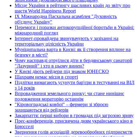
Місце України в рейтингу щасливих країн до звіту про
щастя World Happiness Report
ІХ Міжнародна Пасхальна асамблея "Духовність
об'єднує Україну"
Перемоги і поразки антикорупційної боротьби в Україні:
міжнародний погляд
Інтернет-провайдера звинувачують у зазіханні на
територіальну цілісність України
Муніципальна варта в Києві: як її створення вплине на
безпеку в місті?
Чому насправді отруїлися діти в бердянському санаторії
"Лазурний" і хто в цьому винен?
У Києві діють рейдери під знаком ЮНЕСКО
Шахраям немає місця в спорті
Підлітки вимагають усунути бар'єри в тестуванні на ВІЛ
з 14 років
Впровадження земельного ринку: чи стане нинішнє
подовження мораторію останнім
"Кіровоградські ковбої" – фермери зі зброєю
захищаються від рейдерів
Закарпаття: перші вибори в громадах під загрозою зриву
Прес-конференція, присвячена дням українського кіно в
Брюсселі
Звернення голів асоціацій деревообробних підприємств