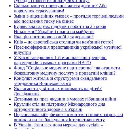
субсидії і пільги на оплату ЖК-послуг
Скільки коштує порятунок життя дитини? Або
порятунок страхуванням!
Зміни в ліцензійних умовах – протидія торгівлі людьми
або посилення тиску на бізнес
Будівельна галузь: підсумки роботи за 25 років
Незалежної України і плани на майбутнє
Яка ціна тютюнового лобі для держави?
Київ – це європейська столиця чи кам'яний гетто?
Прес-конференція представників української музичної
індустрії
У Києві завершився 1-й етап навчань тренерів-
парамедиків в рамках програми НАТО
Фонд "Соціальне медичне партнерство": як отримати
безкоштовну медичну послугу в приватній клініці?
Конфлікт жителів зі структурами скандального
забудовника Войцеховського
Як сигарети у вітринах впливають на дітей?
Дослідження
Дотримання прав людини в умовах гібридної війни
Круглий стіл на підтримку Міжнародного дня
ортодонтичного здоров'я в Україні
Персональна кібербезпека в контексті нових загроз, які
виникли на тлі блокування інтернет-контенту
В Україні з'явилася нова мережа для сусідів –