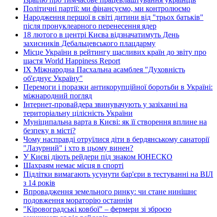
Політичні партії: ми фінансуємо, ми контролюємо
Народження першої в світі дитини від "трьох батьків"
після пронуклеарного перенесення ядер
18 лютого в центрі Києва відзначатимуть День
захисників Дебальцевського плацдарму
Місце України в рейтингу щасливих країн до звіту про
щастя World Happiness Report
ІХ Міжнародна Пасхальна асамблея "Духовність
об'єднує Україну"
Перемоги і поразки антикорупційної боротьби в Україні:
міжнародний погляд
Інтернет-провайдера звинувачують у зазіханні на
територіальну цілісність України
Муніципальна варта в Києві: як її створення вплине на
безпеку в місті?
Чому насправді отруїлися діти в бердянському санаторії
"Лазурний" і хто в цьому винен?
У Києві діють рейдери під знаком ЮНЕСКО
Шахраям немає місця в спорті
Підлітки вимагають усунути бар'єри в тестуванні на ВІЛ
з 14 років
Впровадження земельного ринку: чи стане нинішнє
подовження мораторію останнім
"Кіровоградські ковбої" – фермери зі зброєю