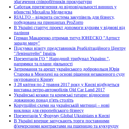
збагачення співробітників прокуратури
Саботаж притягнення до відповідальності винних у
вбивстві Михайла Медведєва
RIALTO – відкрита система закупівель для бізнесу,
побудована на принципах ProZorro
В Україні стартує проект допомоги курцям у відмові від
паління
Герман Макаренко отримав титул ЮНЕСКО "Артист
заради миру"
Підсумки візиту представників Реабілітаційного Центру
"Левінштейн" Ізраїль
Презентація ГО " Народний трибунал України ",
напрямки та плани діяльності
Затримання та арешт українського добровольця Юрія
Старова в Мюнхені на основі рішення незаконного суду
окупованого Криму
З 28 квітня по 2 травня 2017 року у Києві відбудеться
виставка ретро-автомобілів Old Car Land 2017
Українські козаки та кримські татари: відносини
довжиною понад п'ять століть
Корупційні схеми на українській митниці – нові
виклики для європейського бізнесу
Презентація V Форуму Global Ukrainians в Києві
В Україні вперше запускають торги поставними
ф'ючерсними контрактами на пшеницю та кукурудзу