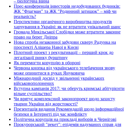
– біологічна війна
Прес-конференція інвесторів недобудованих будинків:
ЖК "Флагман" та ЖК "Родинний затишок" – міф чи
реальність?
Перспективи органічного виробництва продуктів
харчування в Україні: як не втратити унікальний шанс
Громада Микільської Слобідки може втратити законне
право на берег Дніпра
Нова спроба незаконної забудови скверу Радунка на
проспекті Алішера Навої в Києві
Пілотний проект з рекультивації – перший крок до
легалізації ринку бурштину
Як перемогти корупцію в обороні
Червона кнопка від українського телебачення знову
може опинитися в руках Януковича
Міжнародний досвід у звільненні українських
військовополонених
Вступна кампанія 2017: чи оберуть кримські абітурієнти
вільне суспільство?
Чи врятує комплексний законопроект щодо захисту
тварин України від жорстокості?
Презентація видання Рекомендацій щодо інформаційної
безпеки в Інтернеті під час конфлікту
Політична корупція на прикладі виборів в Чернігові
Прокурорський "рекет": епідемія надуманих справ для