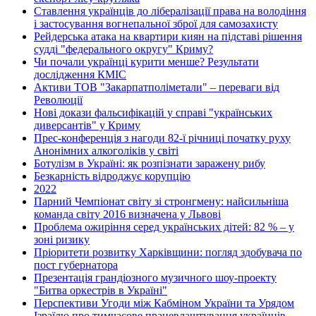
Ставлення українців до лібералізації права на володіння
і застосування вогнепальної зброї для самозахисту
Рейдерська атака на квартири киян на підставі рішення
судді "федерального округу" Криму?
Чи почали українці курити менше? Результати
дослідження КМІС
Активи ТОВ "Закарпатполіметали" – переваги від
Революції
Нові докази фальсифікацій у справі "українських
диверсантів" у Криму
Прес-конференція з нагоди 82-ї річниці початку руху
Анонімних алкоголіків у світі
Ботулізм в Україні: як розпізнати заражену рибу
Безкарність відроджує корупцію
2022
Парний Чемпіонат світу зі стронгмену: найсильніша
команда світу 2016 визначена у Львові
Проблема ожиріння серед українських дітей: 82 % – у
зоні ризику
Пріоритети розвитку Харківщини: погляд здобувача по
пост губернатора
Презентація грандіозного музичного шоу-проекту
"Битва оркестрів в Україні"
Перспективи Угоди між Кабміном України та Урядом
Ізраїлю про тимчасове працевлаштування українців