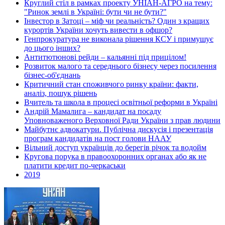
Круглий стіл в рамках проекту УНІАН-АГРО на тему:
"Ринок землі в Україні: бути чи не бути?"
Інвестор в Затоці – міф чи реальність? Один з кращих
курортів України хочуть вивести в офшор?
Генпрокуратура не виконала рішення КСУ і примушує
до цього інших?
Антитютюнові рейди – кальянні під прицілом!
Розвиток малого та середнього бізнесу через посилення
бізнес-об'єднань
Критичний стан споживчого ринку країни: факти,
аналіз, пошук рішень
Вчитель та школа в процесі освітньої реформи в Україні
Андрій Мамалига – кандидат на посаду
Уповноваженого Верховної Ради України з прав людини
Майбутнє адвокатури. Публічна дискусія і презентація
програм кандидатів на пост голови НААУ
Вільний доступ українців до берегів річок та водойм
Кругова порука в правоохоронних органах або як не
платити кредит по-черкаськи
2019