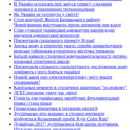
В Україні оголосять про запуск сервісу з надання
допомоги в припиненні тютюнопаління
Як Україні не потонути у смітті?
Стоп корупції! Жителі Бахмацького району
Чернігівщини виступають проти злочинців при владі
Стан сучасної української адвокатури напередодні
введення адвокатської монополії
Презентація соціального проекту H-road
Затока знову в епіцентрі уваги: спроби приватизувати
морське узбережжя курортного містечка тривають
Баталії навколо столичної комунальної власності дитячо-
юнацької спортивної школи
Презентація спільного соціологічного дослідження: кому
довіряють і чого бояться українці
Новий закон про електроенергетику: чого чекати
споживачам?
Капітальні ремонти в столичних квартирах "по-новому"
ЛГБТ-питання: уряду час діяти!
Гідність для українських заробітчан: фундаментальні
права і гідна праця
Громадська ініціатива в питаннях екології
Зустрічаємо літо яскраво: в столиці вчетверте
відбудеться Кольоровий пробіг Kyiv Color Run!
Думайдан-2017: зустрічаємося біля шатра розуміння.
Шукаємо причини дискримінації