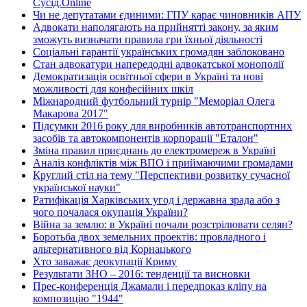
Сусід.Online
Чи не депутатами єдиними: ГПУ карає чиновників АПУ
Адвокати наполягають на прийнятті закону, за яким
зможуть визначати правила гри їхньої діяльності
Соціальні гарантії українських громадян заблоковано
Стан адвокатури напередодні адвокатської монополії
Демократизація освітньої сфери в Україні та нові
можливості для конфесійних шкіл
Міжнародний футбольний турнір "Меморіал Олега
Макарова 2017"
Підсумки 2016 року для виробників автотранспортних
засобів та автокомпонентів корпорації "Еталон"
Зміна правил приєднань до електромереж в Україні
Аналіз конфліктів між ВПО і приймаючими громадами
Круглий стіл на тему "Перспективи розвитку сучасної
української науки"
Ратифікація Харківських угод і державна зрада або з
чого почалася окупація України?
Війна за землю: в Україні почали розстрілювати селян?
Боротьба двох земельних проектів: провладного і
альтернативного від Корнацького
Хто заважає деокупації Криму
Результати ЗНО – 2016: тенденції та висновки
Прес-конференція Джамали і передпоказ кліпу на
композицію "1944"