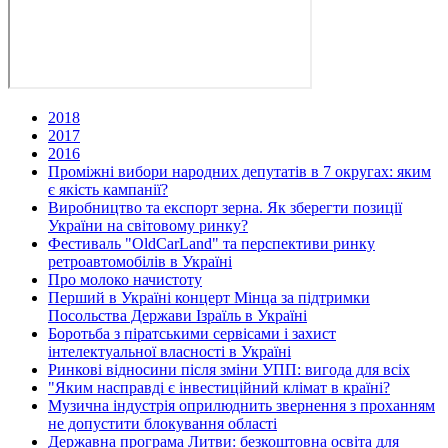
2018
2017
2016
Проміжні вибори народних депутатів в 7 округах: яким
є якість кампанії?
Виробництво та експорт зерна. Як зберегти позиції
України на світовому ринку?
Фестиваль "OldCarLand" та перспективи ринку
ретроавтомобілів в Україні
Про молоко начистоту
Перший в Україні концерт Мінца за підтримки
Посольства Держави Ізраїль в Україні
Боротьба з піратськими сервісами і захист
інтелектуальної власності в Україні
Ринкові відносини після зміни УПП: вигода для всіх
"Яким насправді є інвестиційний клімат в країні?
Музична індустрія оприлюднить звернення з проханням
не допустити блокування області
Державна програма Литви: безкоштовна освіта для