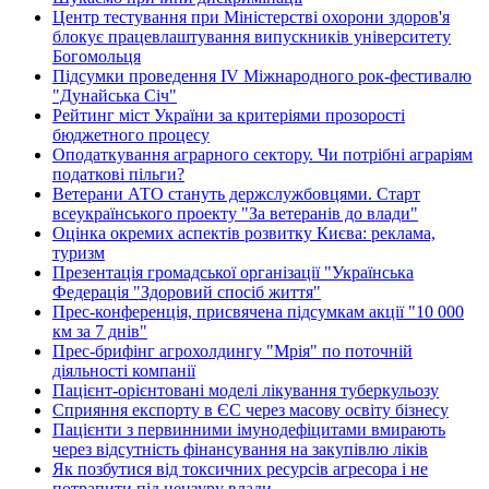
Центр тестування при Міністерстві охорони здоров'я
блокує працевлаштування випускників університету
Богомольця
Підсумки проведення IV Міжнародного рок-фестивалю
"Дунайська Січ"
Рейтинг міст України за критеріями прозорості
бюджетного процесу
Оподаткування аграрного сектору. Чи потрібні аграріям
податкові пільги?
Ветерани АТО стануть держслужбовцями. Старт
всеукраїнського проекту "За ветеранів до влади"
Оцінка окремих аспектів розвитку Києва: реклама,
туризм
Презентація громадської організації "Українська
Федерація "Здоровий спосіб життя"
Прес-конференція, присвячена підсумкам акції "10 000
км за 7 днів"
Прес-брифінг агрохолдингу "Мрія" по поточній
діяльності компанії
Пацієнт-орієнтовані моделі лікування туберкульозу
Сприяння експорту в ЄС через масову освіту бізнесу
Пацієнти з первинними імунодефіцитами вмирають
через відсутність фінансування на закупівлю ліків
Як позбутися від токсичних ресурсів агресора і не
потрапити під цензуру влади