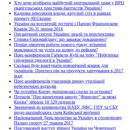
Хто хоче відібрати майбутній центральний храм у ВРЦ
євангельських християн-баптистів України?
Кадрова революція влади: круглий стіл в рамках
проекту #EUkraine
Україна на всесвітній зустрічі з Папою Франциском:
Краків 26-31 липня 2016
Органічний сектор України: реалії та перспективи
Справа Євромайдану: що заважає покаранню?
Перше півріччя роботи нового уряду: втрачені
можливості чи успіх на шляху до реформ?
Прес-конференція Габріели Кубі на тему "Небезпека
гендерної ідеології в Україні"
Скільки буде коштувати новорічний кошик для
українців. Прогноз цін на продукти харчування в 2017
році
Прес-конференція учасників ринку утилізації
небезпечних відходів
Чи потрібні Києву дніпровські схили та острови?
Петиція "Про винесення заводу "Фанплит" за межі
Києва" зібрала 10 329 підписів
Звернення до керівництва НАБУ, ДФС, ГПУ та СБУ
щодо шахрайських схем Київської митниці
Національний День молитви за Україну в столичному
Палаці спорту 27 травня 2017
Підсумковий виступ збірної України на Чемпіонаті