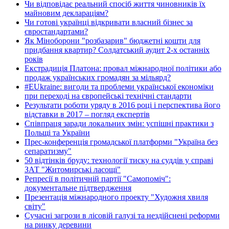
Чи відповідає реальний спосіб життя чиновників їх
майновим деклараціям?
Чи готові українці відкривати власний бізнес за
євростандартами?
Як Міноборони "розбазарив" бюджетні кошти для
придбання квартир? Солдатський аудит 2-х останніх
років
Екстрадиція Платона: провал міжнародної політики або
продаж українських громадян за мільярд?
#EUkraine: вигоди та проблеми української економіки
при переході на європейські технічні стандарти
Результати роботи уряду в 2016 році і перспектива його
відставки в 2017 – погляд експертів
Співпраця заради локальних змін: успішні практики з
Польщі та України
Прес-конференція громадської платформи "Україна без
сепаратизму"
50 відтінків бруду: технології тиску на суддів у справі
ЗАТ "Житомирські ласощі"
Репресії в політичній партії "Самопоміч":
документальне підтвердження
Презентація міжнародного проекту "Художня хвиля
світу"
Сучасні загрози в лісовій галузі та нездійснені реформи
на ринку деревини