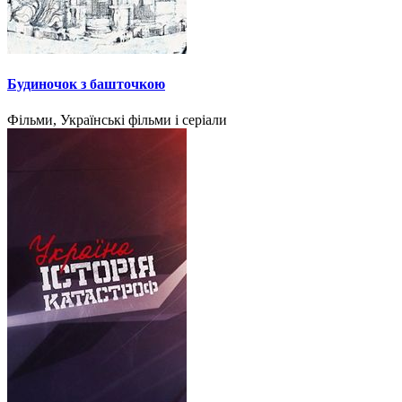
Будиночок з башточкою
Фільми, Українські фільми і серіали