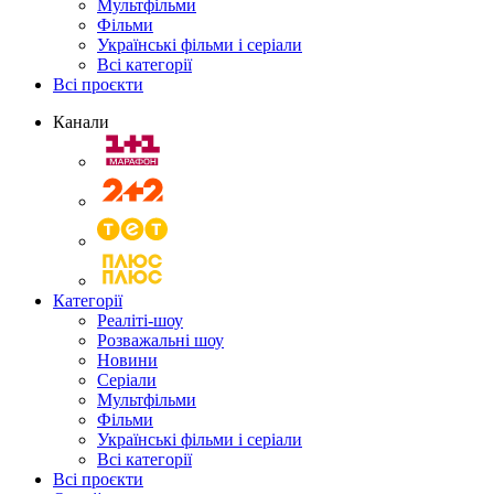
Мультфільми
Фільми
Українські фільми і серіали
Всі категорії
Всі проєкти
Канали
Категорії
Реаліті-шоу
Розважальні шоу
Новини
Серіали
Мультфільми
Фільми
Українські фільми і серіали
Всі категорії
Всі проєкти