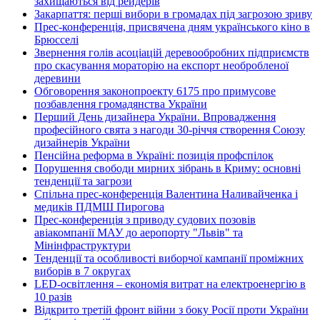
захищаються від рейдерів
Закарпаття: перші вибори в громадах під загрозою зриву
Прес-конференція, присвячена дням українського кіно в
Брюсселі
Звернення голів асоціацій деревообробних підприємств
про скасування мораторію на експорт необробленої
деревини
Обговорення законопроекту 6175 про примусове
позбавлення громадянства України
Перший День дизайнера України. Впровадження
професійного свята з нагоди 30-річчя створення Союзу
дизайнерів України
Пенсійна реформа в Україні: позиція профспілок
Порушення свободи мирних зібрань в Криму: основні
тенденції та загрози
Спільна прес-конференція Валентина Наливайченка і
медиків ПДМШ Пирогова
Прес-конференція з приводу судових позовів
авіакомпанії МАУ до аеропорту "Львів" та
Мінінфраструктури
Тенденції та особливості виборчої кампанії проміжних
виборів в 7 округах
LED-освітлення – економія витрат на електроенергію в
10 разів
Відкрито третій фронт війни з боку Росії проти України