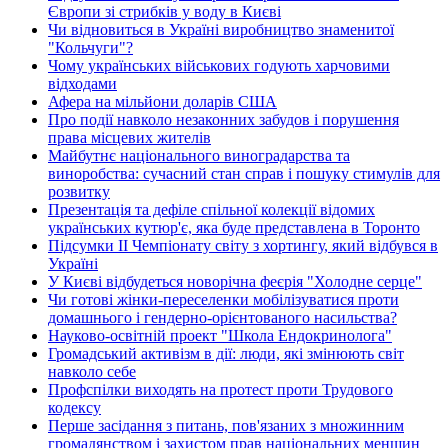
Європи зі стрибків у воду в Києві
Чи відновиться в Україні виробництво знаменитої
"Кольчуги"?
Чому українських військових годують харчовими
відходами
Афера на мільйони доларів США
Про події навколо незаконних забудов і порушення
права місцевих жителів
Майбутнє національного виноградарства та
виноробства: сучасний стан справ і пошуку стимулів для
розвитку
Презентація та дефіле спільної колекції відомих
українських кутюр'є, яка буде представлена в Торонто
Підсумки ІІ Чемпіонату світу з хортингу, який відбувся в
Україні
У Києві відбудеться новорічна феєрія "Холодне серце"
Чи готові жінки-переселенки мобілізуватися проти
домашнього і гендерно-орієнтованого насильства?
Науково-освітній проект "Школа Ендокринолога"
Громадський активізм в дії: люди, які змінюють світ
навколо себе
Профспілки виходять на протест проти Трудового
кодексу
Перше засідання з питань, пов'язаних з множинним
громадянством і захистом прав національних меншин