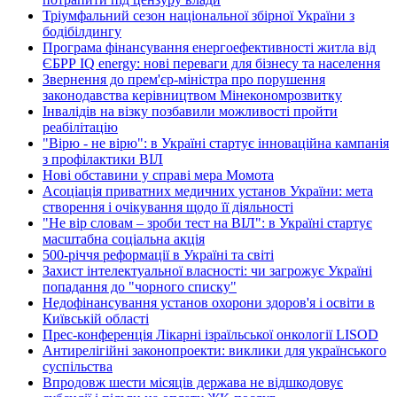
Тріумфальний сезон національної збірної України з
бодібілдингу
Програма фінансування енергоефективності житла від
ЄБРР IQ energy: нові переваги для бізнесу та населення
Звернення до прем'єр-міністра про порушення
законодавства керівництвом Мінекономрозвитку
Інвалідів на візку позбавили можливості пройти
реабілітацію
"Вірю - не вірю": в Україні стартує інноваційна кампанія
з профілактики ВІЛ
Нові обставини у справі мера Момота
Асоціація приватних медичних установ України: мета
створення і очікування щодо її діяльності
"Не вір словам – зроби тест на ВІЛ": в Україні стартує
масштабна соціальна акція
500-річчя реформації в Україні та світі
Захист інтелектуальної власності: чи загрожує Україні
попадання до "чорного списку"
Недофінансування установ охорони здоров'я і освіти в
Київській області
Прес-конференція Лікарні ізраїльської онкології LISOD
Антирелігійні законопроекти: виклики для українського
суспільства
Впродовж шести місяців держава не відшкодовує