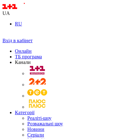
UA
RU
Вхід в кабінет
Онлайн
ТБ програма
Канали
Категорії
Реаліті-шоу
Розважальні шоу
Новини
Серіали