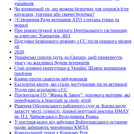
українців
Чи впевнений ти, що можеш безпечно для здоров'я їсти
круасани, тортики або смачні булочки?
=Створення Ради ветеранів АТО з питань етики та
моралі
Про реконструкції згорілого Центрального гастроному
за адресою: Хрещатик, 40/1
Підсумки безвізового режиму з ЄС після першого місяця
дії
2020
Українські сироти їдуть до Європи, щоб привернути
увагу до жахливих буднів інтернатів
Стан атомної енергетики в Україні. Шляхи вирішення
проблем
Кияни проти свавілля забудовників
Експортні квоти, які стали доступними після активації
Угоди про асоціацію з ЄС
Презентація ГО "Жінка & Закон": допомога матерям, які
перебувають в боротьбі за своїх дітей
Рішення Оболонського районного суду м. Києва щодо
захисту честі, гідності, ділової репутації ректора НМАУ
ім. П.І. Чайковського Володимира Рожка
У постраждалих від забудови Войцеховського останню
надію забирають чиновники КМДА
Комунальний терор у Кривому Розі