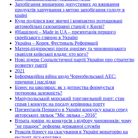
Запобігання знищенню допустимих до вживання
продуктів харчування з метою запобігання голоду в
країні
Куди поділися вже звичні і компактно розташовані
автомобільні газозаправні станції у Києві?
#Нашілюді – Made in UA – презентація першого
єврейського глянцю в Україні
Україна – Корея. Фестиваль Реформації
Матері-підприємці проти цинізму та чиновницького
свавілля київської влади: хто кого?
Нові лідери Соціалістичної партії України про стратегію
розвитку партії
2021
Інформаційна війна щодо Чорнобильської АЕС:
причини і наслідки
Бізнес на школярах: як з дитинства формується
тютюнова залежність?
Маріупольський морський торговельний порт: стан
справ і конкурс на посаду керівника порту
Презентація Першого в Україні конкурсу краси серед
авторських ляльок "Міс лялька – 2016"
Втрата довіри до конкурсів з відбору чиновників: чому
"не працює" реформа державної служби
Реакція бізнесу на скасування в Україні мораторію на
експорт лісу-кругляка