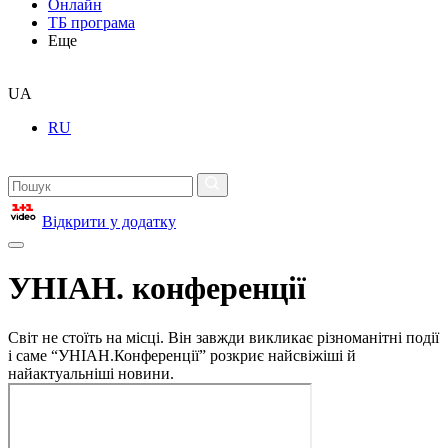
Онлайн
ТБ програма
Еще
UA
RU
Відкрити у додатку
УНІАН. конференції
Світ не стоїть на місці. Він завжди викликає різноманітні події
і саме “УНІАН.Конференції” розкриє найсвіжіші й
найактуальніші новини.