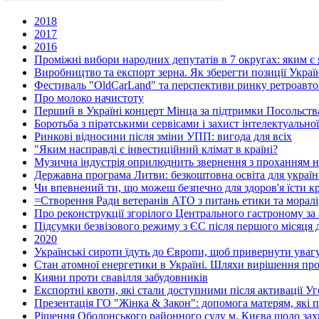
2018
2017
2016
Проміжні вибори народних депутатів в 7 округах: яким є я
Виробництво та експорт зерна. Як зберегти позиції Украї
Фестиваль "OldCarLand" та перспективи ринку ретроавтом
Про молоко начистоту
Перший в Україні концерт Мінца за підтримки Посольства
Боротьба з піратськими сервісами і захист інтелектуальної
Ринкові відносини після зміни УПП: вигода для всіх
"Яким насправді є інвестиційний клімат в країні?
Музична індустрія оприлюднить звернення з проханням н
Державна програма Литви: безкоштовна освіта для україн
Чи впевнений ти, що можеш безпечно для здоров'я їсти кр
=Створення Ради ветеранів АТО з питань етики та моралі
Про реконструкції згорілого Центрального гастроному за
Підсумки безвізового режиму з ЄС після першого місяця д
2020
Українські сироти їдуть до Європи, щоб привернути увагу
Стан атомної енергетики в Україні. Шляхи вирішення пр
Кияни проти свавілля забудовників
Експортні квоти, які стали доступними після активації У
Презентація ГО "Жінка & Закон": допомога матерям, які пе
Рішення Оболонського районного суду м. Києва щодо захис