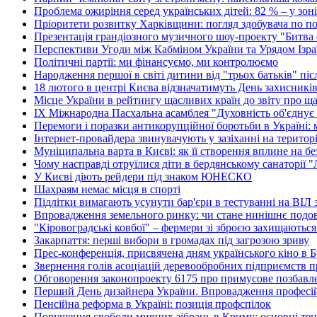
Проблема ожиріння серед українських дітей: 82 % – у зон
Пріоритети розвитку Харківщини: погляд здобувача по по
Презентація грандіозного музичного шоу-проекту "Битва о
Перспективи Угоди між Кабміном України та Урядом Ізра
Політичні партії: ми фінансуємо, ми контролюємо
Народження першої в світі дитини від "трьох батьків" пі
18 лютого в центрі Києва відзначатимуть День захисникі
Місце України в рейтингу щасливих країн до звіту про ща
ІХ Міжнародна Пасхальна асамблея "Духовність об'єднує
Перемоги і поразки антикорупційної боротьби в Україні:
Інтернет-провайдера звинувачують у зазіханні на територі
Муніципальна варта в Києві: як її створення вплине на без
Чому насправді отруїлися діти в бердянському санаторії 
У Києві діють рейдери під знаком ЮНЕСКО
Шахраям немає місця в спорті
Підлітки вимагають усунути бар'єри в тестуванні на ВІЛ з
Впровадження земельного ринку: чи стане нинішнє подо
"Кіровоградські ковбої" – фермери зі зброєю захищаються
Закарпаття: перші вибори в громадах під загрозою зриву
Прес-конференція, присвячена дням українського кіно в 
Звернення голів асоціацій деревообробних підприємств п
Обговорення законопроекту 6175 про примусове позбавл
Перший День дизайнера України. Впровадження професійн
Пенсійна реформа в Україні: позиція профспілок
Порушення свободи мирних зібрань в Криму: основні тенд