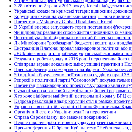
Затримання та арешт українського добровольця Юрія Ста
З 28 квітня по 2 травня 2017 року у Києві відбудеться вис
Українські козаки та кримські татари: відносини довжино
Корупційні схеми на українській митниці – нові виклики 
Презентація V Форуму Global Ukrainians в Києві
В Україні вперше запускають торги поставними ф'ючерс
Чи відповідає реальний спосіб життя чиновників їх майн
Чи готові українці відкривати власний бізнес за євростан
Як Міноборони "розбазарив" бюджетні кошти для придбан
Екстрадиція Платона: провал міжнародної політики або п
#EUkraine: вигоди та проблеми української економіки при
Результати роботи уряду в 2016 році і перспектива його в
Співпраця заради локальних змін: успішні практики з По
Прес-конференція громадської платформи "Україна без се
50 відтінків бруду: технології тиску на суддів у справі З
Репресії в політичній партії "Самопоміч": документальне
Презентація міжнародного проекту "Художня хвиля світу
Сучасні загрози в лісовій галузі та нездійснені реформи 
Хто хоче відібрати майбутній центральний храм у ВРЦ єв
Кадрова революція влади: круглий стіл в рамках проекту
Україна на всесвітній зустрічі з Папою Франциском: Крак
Органічний сектор України: реалії та перспективи
Справа Євромайдану: що заважає покаранню?
Перше півріччя роботи нового уряду: втрачені можливост
Прес-конференція Габріели Кубі на тему "Небезпека гендер