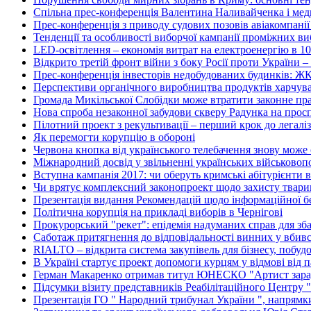
Спільна прес-конференція Валентина Наливайченка і м
Прес-конференція з приводу судових позовів авіакомпані
Тенденції та особливості виборчої кампанії проміжних ви
LED-освітлення – економія витрат на електроенергію в 10
Відкрито третій фронт війни з боку Росії проти України – 
Прес-конференція інвесторів недобудованих будинків: Ж
Перспективи органічного виробництва продуктів харчуван
Громада Микільської Слобідки може втратити законне пра
Нова спроба незаконної забудови скверу Радунка на просп
Пілотний проект з рекультивації – перший крок до легалі
Як перемогти корупцію в обороні
Червона кнопка від українського телебачення знову може
Міжнародний досвід у звільненні українських військово
Вступна кампанія 2017: чи оберуть кримські абітурієнти в
Чи врятує комплексний законопроект щодо захисту тварин
Презентація видання Рекомендацій щодо інформаційної без
Політична корупція на прикладі виборів в Чернігові
Прокурорський "рекет": епідемія надуманих справ для зб
Саботаж притягнення до відповідальності винних у вбив
RIALTO – відкрита система закупівель для бізнесу, побуд
В Україні стартує проект допомоги курцям у відмові від 
Герман Макаренко отримав титул ЮНЕСКО "Артист зара
Підсумки візиту представників Реабілітаційного Центру 
Презентація ГО " Народний трибунал України ", напрямки