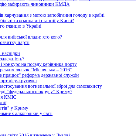
надію забирають чиновники КМДА
 харчування з метою запобігання голоду в країні
ільні газозаправні станції у Києві?
го глянцю в Україні
ля київської влади: хто кого?
озвитку партії
 наслідки
залежність?
і конкурс на посаду керівника порту
рських ляльок "Міс лялька – 2016"
"не працює" реформа державної служби
порт лісу-кругляка
 застосування вогнепальної зброї для самозахисту
удді "федерального округу" Криму?
ння КМІС
ції
нтів" у Криму
імних алкоголіків у світі
да світу 2016 визначена у Львові