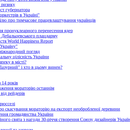
і ризику
ст губернатора
ркестрів в Україні"
їлю про тимчасове працевлаштування українців
сля пронуклеарного перенесення ядер
в Дебальцевського плацдарму
стя World Happiness Report
 Україну"
 міжнародний погляд
альну цілісність України
пеку в місті?
"Лазурний" і хто в цьому винен?
 14 років
вження мораторію останнім
 від рейдерів
Брюсселі
ро скасування мораторію на експорт необробленої деревини
ення громадянства України
ого свята з нагоди 30-річчя створення Союзу дизайнерів Украї
енції та загрози