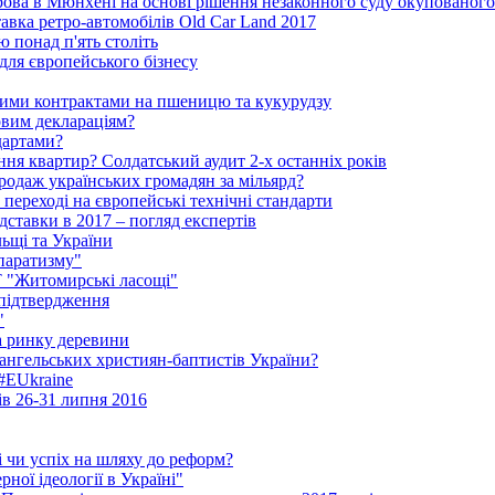
рова в Мюнхені на основі рішення незаконного суду окупованог
тавка ретро-автомобілів Old Car Land 2017
ю понад п'ять століть
для європейського бізнесу
ними контрактами на пшеницю та кукурудзу
овим деклараціям?
дартами?
ня квартир? Солдатський аудит 2-х останніх років
родаж українських громадян за мільярд?
 переході на європейські технічні стандарти
ідставки в 2017 – погляд експертів
льщі та України
паратизму"
АТ "Житомирські ласощі"
 підтвердження
"
на ринку деревини
ангельських християн-баптистів України?
 #EUkraine
ів 26-31 липня 2016
і чи успіх на шляху до реформ?
ної ідеології в Україні"