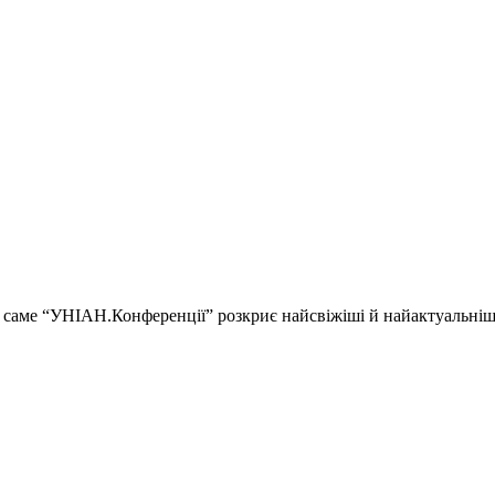
ії і саме “УНІАН.Конференції” розкриє найсвіжіші й найактуальні