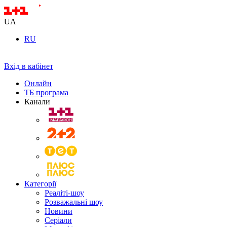
UA
RU
Вхід в кабінет
Онлайн
ТБ програма
Канали
Категорії
Реаліті-шоу
Розважальні шоу
Новини
Серіали