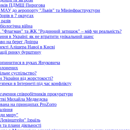
едиків ПДМШ Пирогова
ї МАУ до аеропорту "Львів" та Мінінфраструктури
борів в 7 округах
 разів
біологічна війна
К "Флагман" та ЖК "Родинний затишок" – міф чи реальність?
ня в Україні: як не втратити унікальний шанс
во на берег Дніпра
екті Алішера Навої в Києві
зації ринку бурштину
 опинитися в руках Януковича
полонених
ільне суспільство?
 України від жорстокості?
пеки в Інтернеті під час конфлікту
агачення співробітників прокуратури
стві Михайла Медведєва
ована на принципах ProZorro
паління
ди миру"
"Левінштейн" Ізраїль
 та плани діяльності