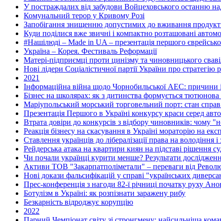
У постраждалих від забудови Войцеховського останню 
Комунальний терор у Кривому Розі
Запобігання знищенню допустимих до вживання продуктів
Куди поділися вже звичні і компактно розташовані автомоб
#Нашілюді – Made in UA – презентація першого єврейсько
Україна – Корея. Фестиваль Реформації
Матері-підприємці проти цинізму та чиновницького свавіл
Нові лідери Соціалістичної партії України про стратегію р
2021
Інформаційна війна щодо Чорнобильської АЕС: причини і
Бізнес на школярах: як з дитинства формується тютюнова 
Маріупольський морський торговельний порт: стан справ 
Презентація Першого в Україні конкурсу краси серед авто
Втрата довіри до конкурсів з відбору чиновників: чому 
Реакція бізнесу на скасування в Україні мораторію на екс
Ставлення українців до лібералізації права на володіння і
Рейдерська атака на квартири киян на підставі рішення с
Чи почали українці курити менше? Результати дослідже
Активи ТОВ "Закарпатполіметали" – переваги від Револю
Нові докази фальсифікацій у справі "українських диверса
Прес-конференція з нагоди 82-ї річниці початку руху Анон
Ботулізм в Україні: як розпізнати заражену рибу
Безкарність відроджує корупцію
2022
Парний Чемпіонат світу зі стронгмену: найсильніша коман