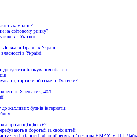
кість кампанії?
ни на світовому ринку?
обілів в Україні
 Держави Ізраїль в Україні
 власності в Україні
е допустити блокування області
ців
уасани, тортики або смачні булочки?
 адресою: Хрещатик, 40/1
ії
 до жахливих буднів інтернатів
облем
годи про асоціацію з ЄС
ребувають в боротьбі за своїх дітей
ту честі, гідності, ділової репутації ректора НМАУ ім. П.І. Ч