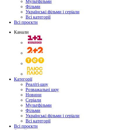
Мультфільми
Фільми
Українські фільми і серіали
Всі категорії
Всі проєкти
Канали
Категорії
Реаліті-шоу
Розважальні шоу
Новини
Серіали
Мультфільми
Фільми
Українські фільми і серіали
Всі категорії
Всі проєкти