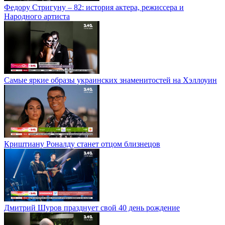
Федору Стригуну – 82: история актера, режиссера и
Народного артиста
Самые яркие образы украинских знаменитостей на Хэллоуин
Криштиану Роналду станет отцом близнецов
Дмитрий Шуров празднует свой 40 день рождение