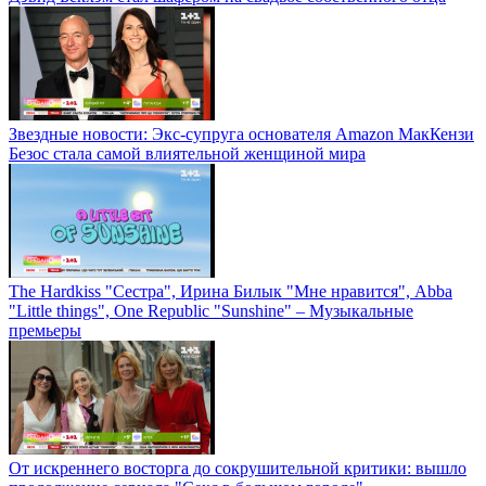
Звездные новости: Экс-супруга основателя Amazon МакКензи
Безос стала самой влиятельной женщиной мира
The Hardkiss "Сестра", Ирина Билык "Мне нравится", Abba
"Little things", One Republic "Sunshine" – Музыкальные
премьеры
От искреннего восторга до сокрушительной критики: вышло