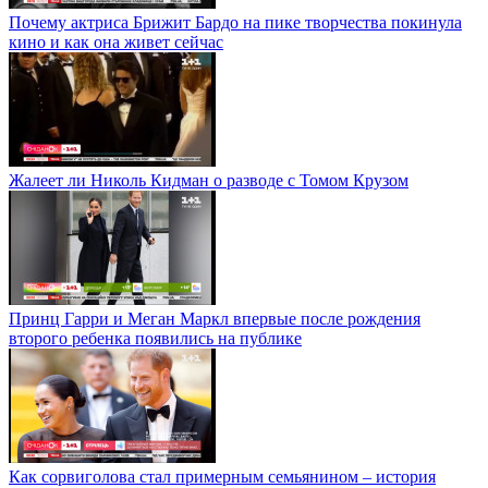
Почему актриса Брижит Бардо на пике творчества покинула
кино и как она живет сейчас
Жалеет ли Николь Кидман о разводе с Томом Крузом
Принц Гарри и Меган Маркл впервые после рождения
второго ребенка появились на публике
Как сорвиголова стал примерным семьянином – история