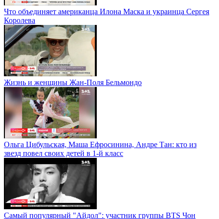
Что объединяет американца Илона Маска и украинца Сергея
Королева
Жизнь и женщины Жан-Поля Бельмондо
Ольга Цибульская, Маша Ефросинина, Андре Тан: кто из
звезд повел своих детей в 1-й класс
Самый популярный "Айдол": участник группы BTS Чон