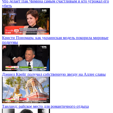
Что делает Пак Чимина самым счастливым и кто угрожал его
убить
Кристи Пономарь: как украинская модель покорила мировые
подиумы
Дэниел Крейг получил собственную звезду на Аллее славы
Таиланд: райское место для романтичного отдыха