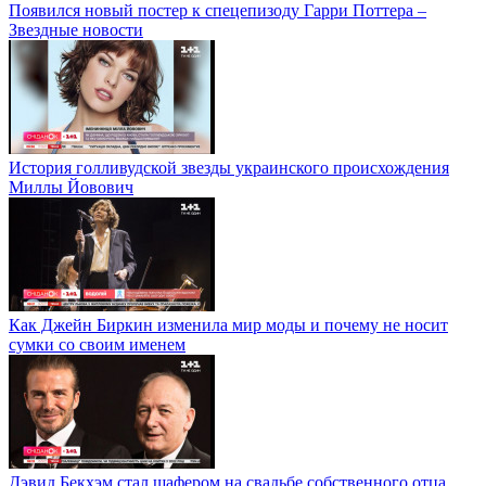
Появился новый постер к спецепизоду Гарри Поттера –
Звездные новости
История голливудской звезды украинского происхождения
Миллы Йовович
Как Джейн Биркин изменила мир моды и почему не носит
сумки со своим именем
Дэвид Бекхэм стал шафером на свадьбе собственного отца