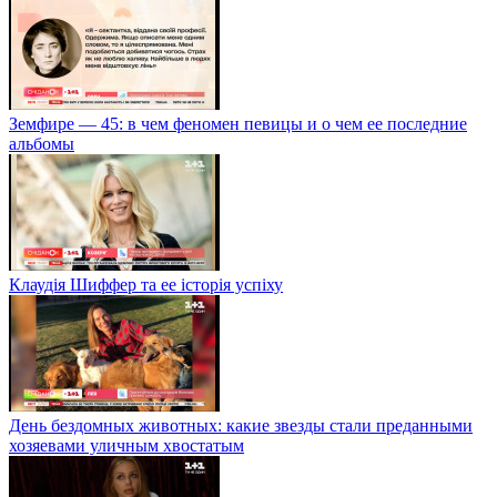
Земфире — 45: в чем феномен певицы и о чем ее последние
альбомы
Клаудія Шиффер та ее історія успіху
День бездомных животных: какие звезды стали преданными
хозяевами уличным хвостатым