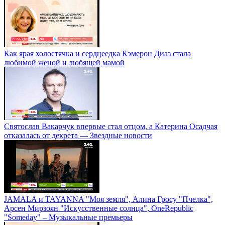
Как ярая холостячка и сердцеедка Кэмерон Диаз стала
любимой женой и любящей мамой
Святослав Вакарчук впервые стал отцом, а Катерина Осадчая
отказалась от декрета — Звездные новости
JAMALA и TAYANNA "Моя земля", Алина Гросу "Пчелка",
Арсен Мирзоян "Искусственные солнца", OneRepublic
"Someday" – Музыкальные премьеры