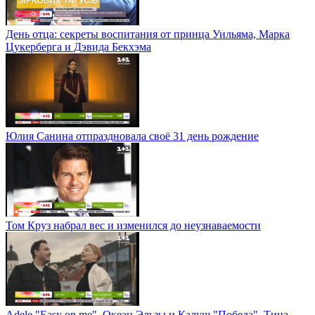
День отца: секреты воспитания от принца Уильяма, Марка
Цукерберга и Дэвида Бекхэма
Юлия Санина отпраздновала своё 31 день рождение
Том Круз набрал вес и изменился до неузнаваемости
Adele "Easy on me", Океан Эльзы и Калуш "Победа", Тина