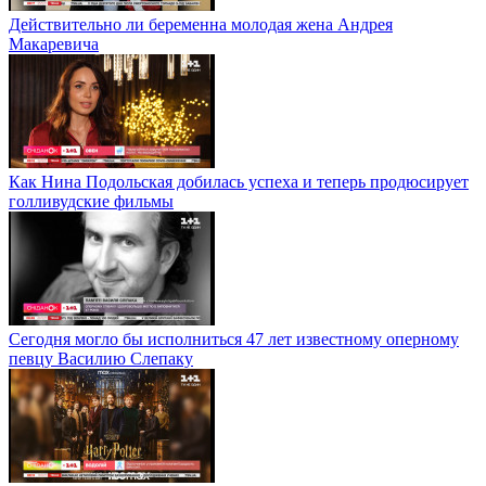
Действительно ли беременна молодая жена Андрея
Макаревича
Как Нина Подольская добилась успеха и теперь продюсирует
голливудские фильмы
Сегодня могло бы исполниться 47 лет известному оперному
певцу Василию Слепаку