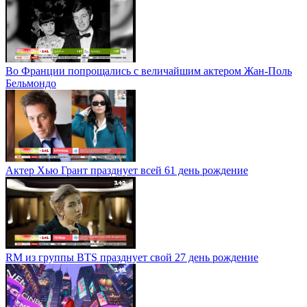
Во Франции попрощались с величайшим актером Жан-Поль
Бельмондо
Актер Хью Грант празднует всей 61 день рождение
RM из группы BTS празднует свой 27 день рождение