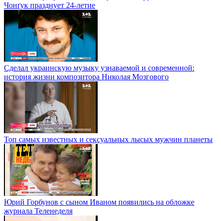
Чонґук празднует 24-летие
Сделал украинскую музыку узнаваемой и современной:
история жизни композитора Николая Мозгового
Топ самых известных и сексуальных лысых мужчин планеты
Юрий Горбунов с сыном Иваном появились на обложке
журнала Теленеделя