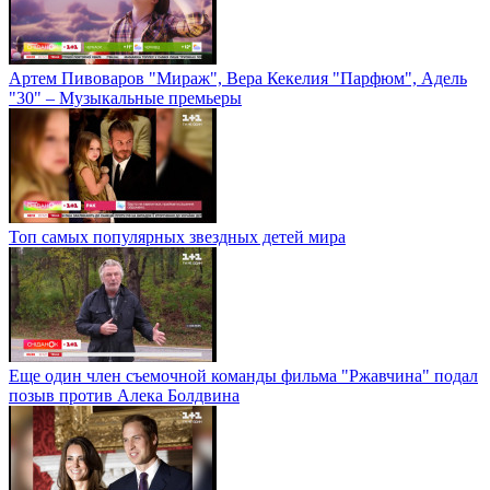
Артем Пивоваров "Мираж", Вера Кекелия "Парфюм", Адель
"30" – Музыкальные премьеры
Топ самых популярных звездных детей мира
Еще один член съемочной команды фильма "Ржавчина" подал
позыв против Алека Болдвина