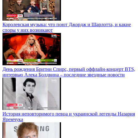
Королевская музыка: что поют Джордж и Шарлотта, и какие
споры у них возникают
День рождения Бритни Спирс, первый оффлайн-концерт BTS,
интервью Алека Болдвина – последние звездные новости
История неповторимого певца и украинской легенды Назария
Яремчука