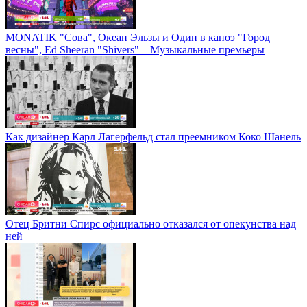
MONATIK "Сова", Океан Эльзы и Один в каноэ "Город
весны", Ed Sheeran "Shivers" – Музыкальные премьеры
Как дизайнер Карл Лагерфельд стал преемником Коко Шанель
Отец Бритни Спирс официально отказался от опекунства над
ней