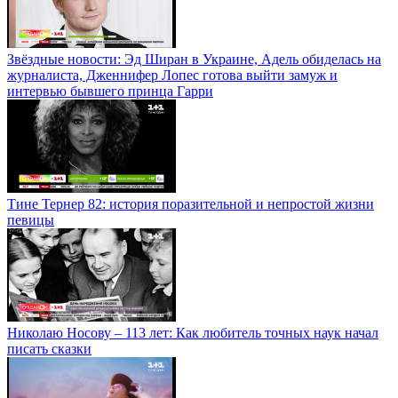
Звёздные новости: Эд Ширан в Украине, Адель обиделась на
журналиста, Дженнифер Лопес готова выйти замуж и
интервью бывшего принца Гарри
Тине Тернер 82: история поразительной и непростой жизни
певицы
Николаю Носову – 113 лет: Как любитель точных наук начал
писать сказки