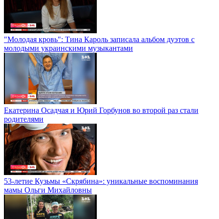
"Молодая кровь": Тина Кароль записала альбом дуэтов с
молодыми украинскими музыкантами
Екатерина Осадчая и Юрий Горбунов во второй раз стали
родителями
53-летие Кузьмы «Скрябина»: уникальные воспоминания
мамы Ольги Михайловны