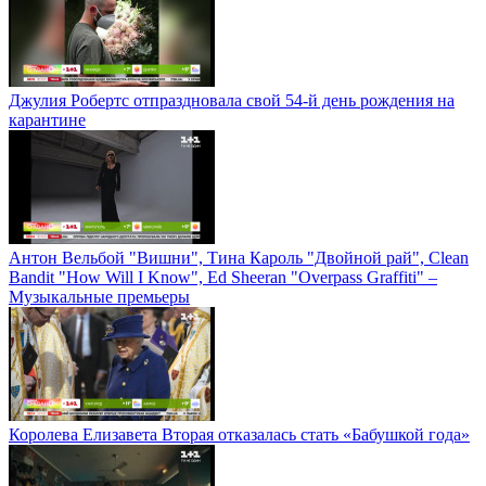
Джулия Робертс отпраздновала свой 54-й день рождения на
карантине
Антон Вельбой "Вишни", Тина Кароль "Двойной рай", Clean
Bandit "How Will I Know", Ed Sheeran "Overpass Graffiti" –
Музыкальные премьеры
Королева Елизавета Вторая отказалась стать «Бабушкой года»