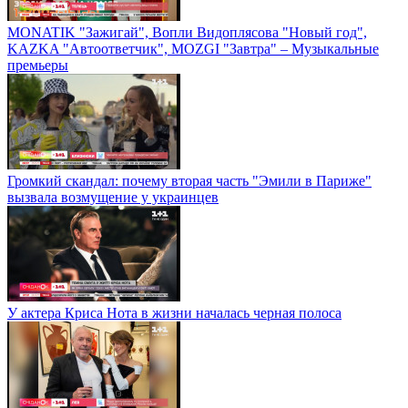
MONATIK "Зажигай", Вопли Видоплясова "Новый год",
KAZKA "Автоответчик", MOZGI "Завтра" – Музыкальные
премьеры
Громкий скандал: почему вторая часть "Эмили в Париже"
вызвала возмущение у украинцев
У актера Криса Нота в жизни началась черная полоса