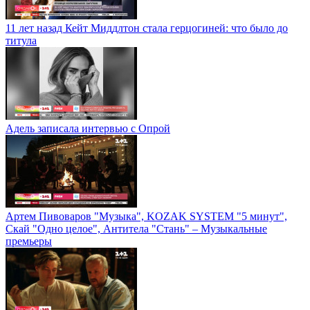
11 лет назад Кейт Миддлтон стала герцогиней: что было до
титула
Адель записала интервью с Опрой
Артем Пивоваров "Музыка", KOZAK SYSTEM "5 минут",
Скай "Одно целое", Антитела "Стань" – Музыкальные
премьеры