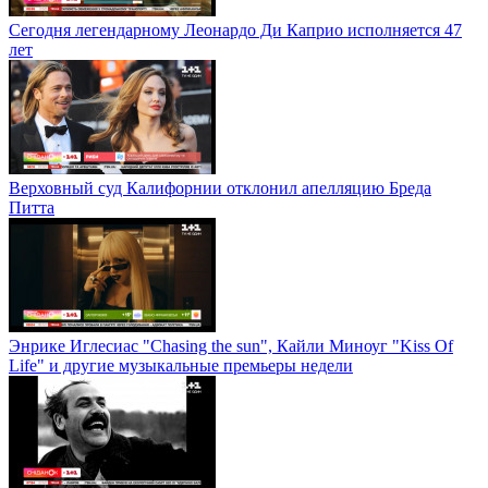
Сегодня легендарному Леонардо Ди Каприо исполняется 47
лет
Верховный суд Калифорнии отклонил апелляцию Бреда
Питта
Энрике Иглесиас "Chasing the sun", Кайли Миноуг "Kiss Of
Life" и другие музыкальные премьеры недели