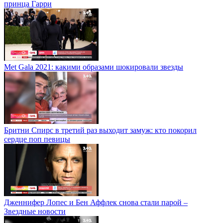
принца Гарри
Met Gala 2021: какими образами шокировали звезды
Бритни Спирс в третий раз выходит замуж: кто покорил
сердце поп певицы
Дженнифер Лопес и Бен Аффлек снова стали парой –
Звездные новости