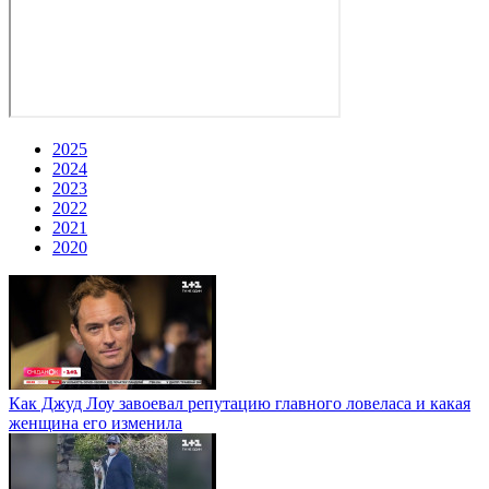
2025
2024
2023
2022
2021
2020
Как Джуд Лоу завоевал репутацию главного ловеласа и какая
женщина его изменила