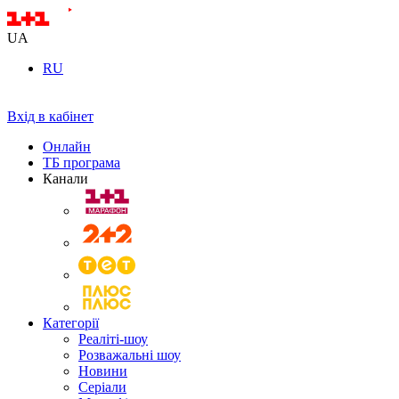
UA
RU
Вхід в кабінет
Онлайн
ТБ програма
Канали
Категорії
Реаліті-шоу
Розважальні шоу
Новини
Серіали