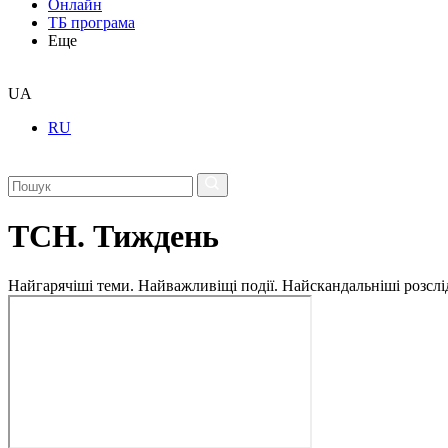
Онлайн
ТБ програма
Еще
UA
RU
ТСН. Тиждень
Найгарячіші теми. Найважливіщі події. Найскандальніші розсліду