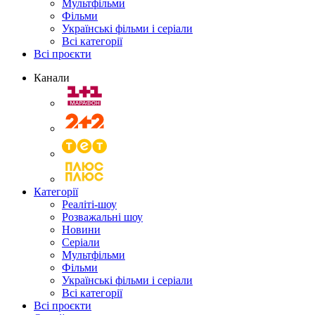
Мультфільми
Фільми
Українські фільми і серіали
Всі категорії
Всі проєкти
Канали
Категорії
Реаліті-шоу
Розважальні шоу
Новини
Серіали
Мультфільми
Фільми
Українські фільми і серіали
Всі категорії
Всі проєкти