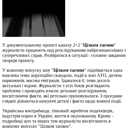
У документальному проекті каналу 2+2 "
Цілком таємно
"
журналісти працюють над розслідуванням найрезонансніших і
суперечливих справ. Розібратися в ситуації - головне завдання
творців проекту.
У кожному випуску шоу "
Цілком таємно
" піднімається одна
важлива тема: корупційні скандали, події в зоні АТО, дитяча
наркоманія, масова еміграція. Здавалося б, теми досить
актуальні і відомі. Журналісти з усіх боків розглядають
проблему і проводять власне детальне розслідування,
висвітлюючи факти, які ретельно приховувалися. З програми
глядачі дізнаються шокуючі деталі і факти щодо кожної події.
Українська контрабанда, тіньовий заробіток податківців,
індустрія порно в Україні, життя в окупованому Криму -
подробиці цих та інших тем журналісти висвітлюють в
кожному випуску "Цілком таємно".