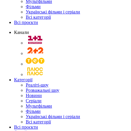
Мультфільми
Фільми
Українські фільми і серіали
Всі категорії
Всі проєкти
Канали
Категорії
Реаліті-шоу
Розважальні шоу
Новини
Серіали
Мультфільми
Фільми
Українські фільми і серіали
Всі категорії
Всі проєкти