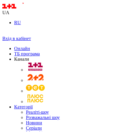
UA
RU
Вхід в кабінет
Онлайн
ТБ програма
Канали
Категорії
Реаліті-шоу
Розважальні шоу
Новини
Серіали