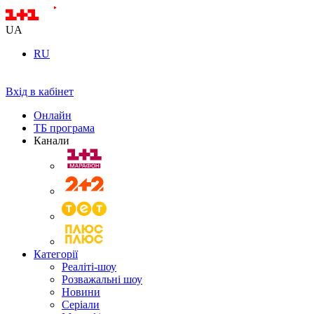
UA
RU
Вхід в кабінет
Онлайн
ТБ програма
Канали
Категорії
Реаліті-шоу
Розважальні шоу
Новини
Серіали