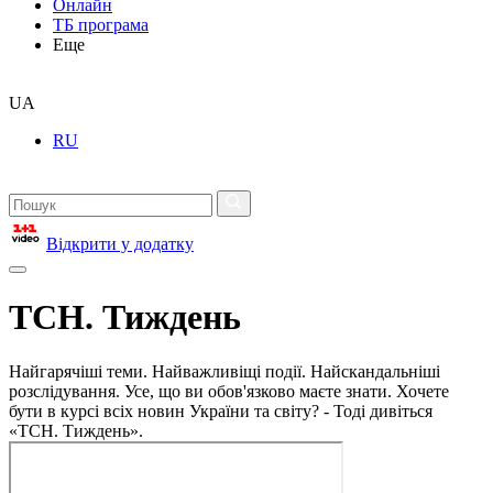
Онлайн
ТБ програма
Еще
UA
RU
Відкрити у додатку
ТСН. Тиждень
Найгарячіші теми. Найважливіщі події. Найскандальніші
розслідування. Усе, що ви обов'язково маєте знати. Хочете
бути в курсі всіх новин України та світу? - Тоді дивіться
«ТСН. Тиждень».