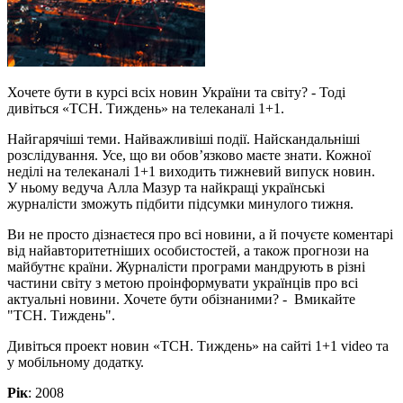
Хочете бути в курсі всіх новин України та світу? - Тоді
дивіться «ТСН. Тиждень» на телеканалі 1+1.
Найгарячіші теми. Найважливіші події. Найскандальніші
розслідування. Усе, що ви обов’язково маєте знати. Кожної
неділі на телеканалі 1+1 виходить тижневий випуск новин.
У ньому ведуча Алла Мазур та найкращі українські
журналісти зможуть підбити підсумки минулого тижня.
Ви не просто дізнаєтеся про всі новини, а й почуєте коментарі
від найавторитетніших особистостей, а також прогнози на
майбутнє країни. Журналісти програми мандрують в різні
частини світу з метою проінформувати українців про всі
актуальні новини. Хочете бути обізнаними? - Вмикайте
"ТСН. Тиждень".
Дивіться проект новин «ТСН. Тиждень» на сайті 1+1 video та
у мобільному додатку.
Рік
: 2008