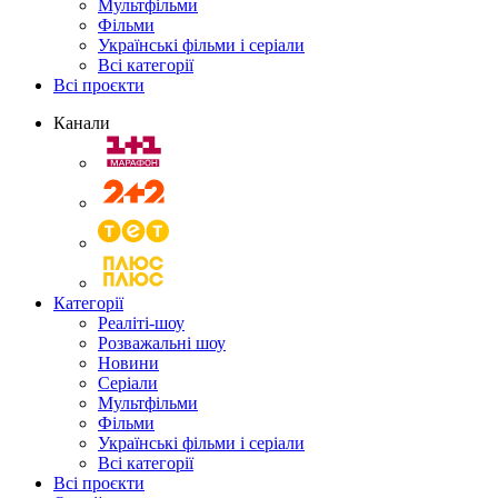
Мультфільми
Фільми
Українські фільми і серіали
Всі категорії
Всі проєкти
Канали
Категорії
Реаліті-шоу
Розважальні шоу
Новини
Серіали
Мультфільми
Фільми
Українські фільми і серіали
Всі категорії
Всі проєкти