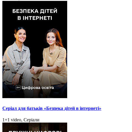
Серіал для батьків «Безпека дітей в інтернеті»
1+1 video, Серіали