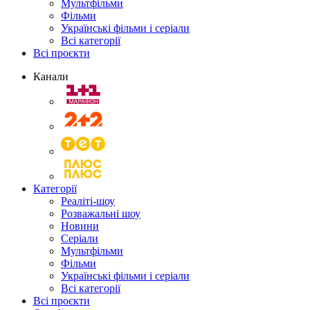
Мультфільми
Фільми
Українські фільми і серіали
Всі категорії
Всі проєкти
Канали
Категорії
Реаліті-шоу
Розважальні шоу
Новини
Серіали
Мультфільми
Фільми
Українські фільми і серіали
Всі категорії
Всі проєкти