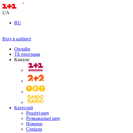
UA
RU
Вхід в кабінет
Онлайн
ТБ програма
Канали
Категорії
Реаліті-шоу
Розважальні шоу
Новини
Серіали