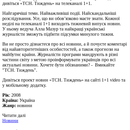
дивіться «ТСН. Тиждень» на телеканалі 1+1.
Найгарячіші теми. Найважливіші події. Найскандальніші
розслідування. Усе, що ви обов’язково маєте знати. Кожної
неділі на телеканалі 1+1 виходить тижневий випуск новин.
У ньому ведуча Алла Мазур та найкращі українські
журналісти зможуть підбити підсумки минулого тижня.
Ви не просто дізнаєтеся про всі новини, а й почуєте коментарі
від найавторитетніших особистостей, а також прогнози на
майбутнє країни. Журналісти програми мандрують в різні
частини світу з метою проінформувати українців про всі
актуальні новини. Хочете бути обізнаними? - Вмикайте
"ТСН. Тиждень".
Дивіться проект новин «ТСН. Тиждень» на сайті 1+1 video та
у мобільному додатку.
Рік
: 2008
Країна:
Україна
Жанр:
новини
Читати далі
Новини