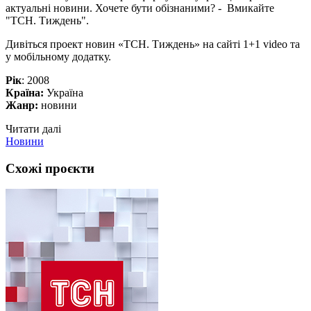
актуальні новини. Хочете бути обізнаними? - Вмикайте
"ТСН. Тиждень".
Дивіться проект новин «ТСН. Тиждень» на сайті 1+1 video та
у мобільному додатку.
Рік
: 2008
Країна:
Україна
Жанр:
новини
Читати далі
Новини
Схожі проєкти