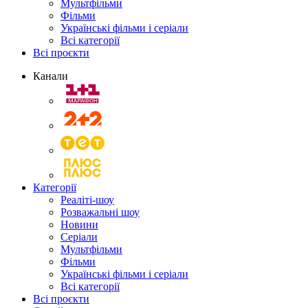
Мультфільми
Фільми
Українські фільми і серіали
Всі категорії
Всі проєкти
Канали
Категорії
Реаліті-шоу
Розважальні шоу
Новини
Серіали
Мультфільми
Фільми
Українські фільми і серіали
Всі категорії
Всі проєкти