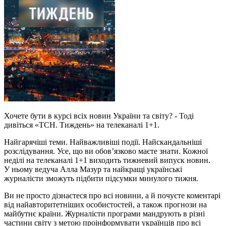
Хочете бути в курсі всіх новин України та світу? - Тоді
дивіться «ТСН. Тиждень» на телеканалі 1+1.
Найгарячіші теми. Найважливіші події. Найскандальніші
розслідування. Усе, що ви обов’язково маєте знати. Кожної
неділі на телеканалі 1+1 виходить тижневий випуск новин.
У ньому ведуча Алла Мазур та найкращі українські
журналісти зможуть підбити підсумки минулого тижня.
Ви не просто дізнаєтеся про всі новини, а й почуєте коментарі
від найавторитетніших особистостей, а також прогнози на
майбутнє країни. Журналісти програми мандрують в різні
частини світу з метою проінформувати українців про всі