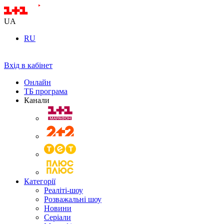
UA
RU
Вхід в кабінет
Онлайн
ТБ програма
Канали
Категорії
Реаліті-шоу
Розважальні шоу
Новини
Серіали