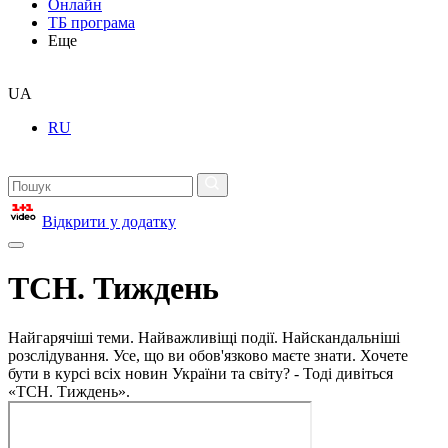
Онлайн
ТБ програма
Еще
UA
RU
Відкрити у додатку
ТСН. Тиждень
Найгарячіші теми. Найважливіщі події. Найскандальніші
розслідування. Усе, що ви обов'язково маєте знати. Хочете
бути в курсі всіх новин України та світу? - Тоді дивіться
«ТСН. Тиждень».