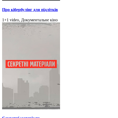
Про кібербулінг для підлітків
1+1 video, Документальне кіно