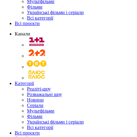
Мультфільми
Фільми
Українські фільми і серіали
Всі категорії
Всі проєкти
Канали
Категорії
Реаліті-шоу
Розважальні шоу
Новини
Серіали
Мультфільми
Фільми
Українські фільми і серіали
Всі категорії
Всі проєкти