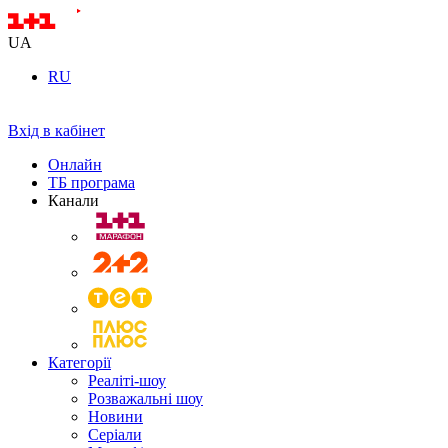
UA
RU
Вхід в кабінет
Онлайн
ТБ програма
Канали
Категорії
Реаліті-шоу
Розважальні шоу
Новини
Серіали