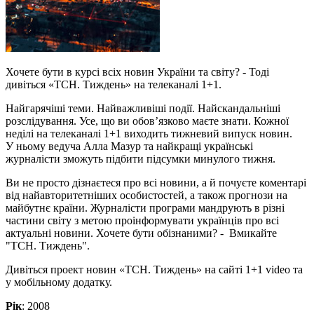
Хочете бути в курсі всіх новин України та світу? - Тоді
дивіться «ТСН. Тиждень» на телеканалі 1+1.
Найгарячіші теми. Найважливіші події. Найскандальніші
розслідування. Усе, що ви обов’язково маєте знати. Кожної
неділі на телеканалі 1+1 виходить тижневий випуск новин.
У ньому ведуча Алла Мазур та найкращі українські
журналісти зможуть підбити підсумки минулого тижня.
Ви не просто дізнаєтеся про всі новини, а й почуєте коментарі
від найавторитетніших особистостей, а також прогнози на
майбутнє країни. Журналісти програми мандрують в різні
частини світу з метою проінформувати українців про всі
актуальні новини. Хочете бути обізнаними? - Вмикайте
"ТСН. Тиждень".
Дивіться проект новин «ТСН. Тиждень» на сайті 1+1 video та
у мобільному додатку.
Рік
: 2008