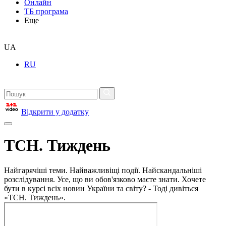
Онлайн
ТБ програма
Еще
UA
RU
Відкрити у додатку
ТСН. Тиждень
Найгарячіші теми. Найважливіщі події. Найскандальніші
розслідування. Усе, що ви обов'язково маєте знати. Хочете
бути в курсі всіх новин України та світу? - Тоді дивіться
«ТСН. Тиждень».