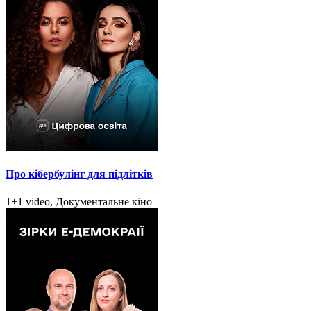
Про кібербулінг для підлітків
1+1 video, Документальне кіно