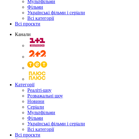
Мультфільми
Фільми
Українські фільми і серіали
Всі категорії
Всі проєкти
Канали
Категорії
Реаліті-шоу
Розважальні шоу
Новини
Серіали
Мультфільми
Фільми
Українські фільми і серіали
Всі категорії
Всі проєкти