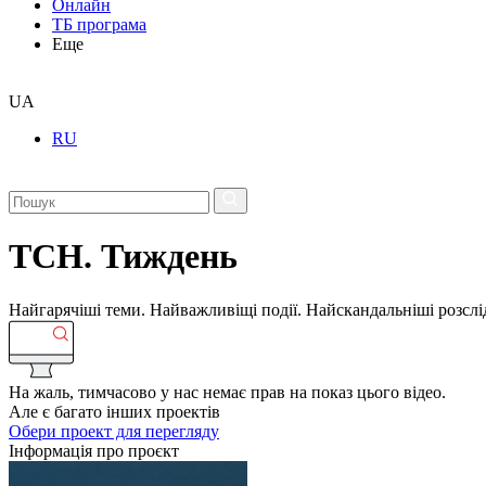
Онлайн
ТБ програма
Еще
UA
RU
ТСН. Тиждень
Найгарячіші теми. Найважливіщі події. Найскандальніші розсліду
На жаль, тимчасово у нас немає прав на показ цього відео.
Але є багато інших проектів
Обери проект для перегляду
Інформація про проєкт