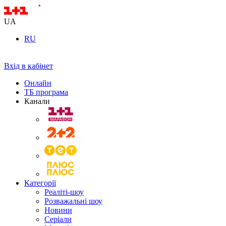
UA
RU
Вхід в кабінет
Онлайн
ТБ програма
Канали
Категорії
Реаліті-шоу
Розважальні шоу
Новини
Серіали