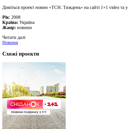
Дивіться проект новин «ТСН. Тиждень» на сайті 1+1 video та у
Рік
: 2008
Країна:
Україна
Жанр:
новини
Читати далі
Новини
Схожі проєкти