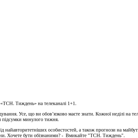
ся «ТСН. Тиждень» на телеканалі 1+1.
дування. Усе, що ви обов’язково маєте знати. Кожної неділі на 
ти підсумки минулого тижня.
 від найавторитетніших особистостей, а також прогнози на майбу
вини. Хочете бути обізнаними? - Вмикайте "ТСН. Тиждень".