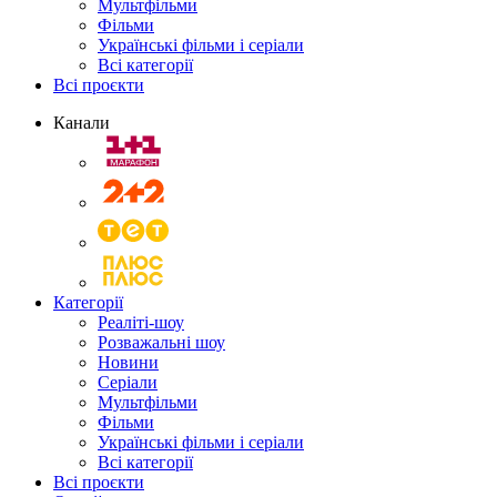
Мультфільми
Фільми
Українські фільми і серіали
Всі категорії
Всі проєкти
Канали
Категорії
Реаліті-шоу
Розважальні шоу
Новини
Серіали
Мультфільми
Фільми
Українські фільми і серіали
Всі категорії
Всі проєкти