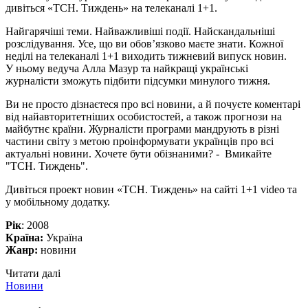
дивіться «ТСН. Тиждень» на телеканалі 1+1.
Найгарячіші теми. Найважливіші події. Найскандальніші
розслідування. Усе, що ви обов’язково маєте знати. Кожної
неділі на телеканалі 1+1 виходить тижневий випуск новин.
У ньому ведуча Алла Мазур та найкращі українські
журналісти зможуть підбити підсумки минулого тижня.
Ви не просто дізнаєтеся про всі новини, а й почуєте коментарі
від найавторитетніших особистостей, а також прогнози на
майбутнє країни. Журналісти програми мандрують в різні
частини світу з метою проінформувати українців про всі
актуальні новини. Хочете бути обізнаними? - Вмикайте
"ТСН. Тиждень".
Дивіться проект новин «ТСН. Тиждень» на сайті 1+1 video та
у мобільному додатку.
Рік
: 2008
Країна:
Україна
Жанр:
новини
Читати далі
Новини