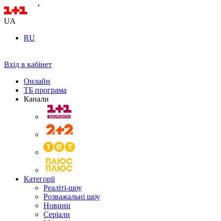
UA
RU
Вхід в кабінет
Онлайн
ТБ програма
Канали
Категорії
Реаліті-шоу
Розважальні шоу
Новини
Серіали