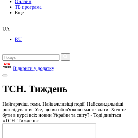
Онлайн
ТБ програма
Еще
UA
RU
Відкрити у додатку
ТСН. Тиждень
Найгарячіші теми. Найважливіщі події. Найскандальніші
розслідування. Усе, що ви обов'язково маєте знати. Хочете
бути в курсі всіх новин України та світу? - Тоді дивіться
«ТСН. Тиждень».