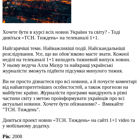
Хочете бути в курсі всіх новин України та світу? - Тоді
дивіться «ТСН. Тиждень» на телеканалі 1+1.
Найгарячіші теми. Найважливіші події. Найскандальніші
розслідування. Усе, що ви обов’язково маєте знати. Кожної
неділі на телеканалі 1+1 виходить тижневий випуск новин.
У ньому ведуча Алла Мазур та найкращі українські
журналісти зможуть підбити підсумки минулого тижня.
Ви не просто дізнаєтеся про всі новини, а й почуєте коментарі
від найавторитетніших особистостей, а також прогнози на
майбутнє країни. Журналісти програми мандрують в різні
частини світу з метою проінформувати українців про всі
актуальні новини. Хочете бути обізнаними? - Вмикайте
"ТСН. Тиждень".
Дивіться проект новин «ТСН. Тиждень» на сайті 1+1 video та
у мобільному додатку.
Рік
: 2008