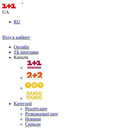
UA
RU
Вхід в кабінет
Онлайн
ТБ програма
Канали
Категорії
Реаліті-шоу
Розважальні шоу
Новини
Серіали