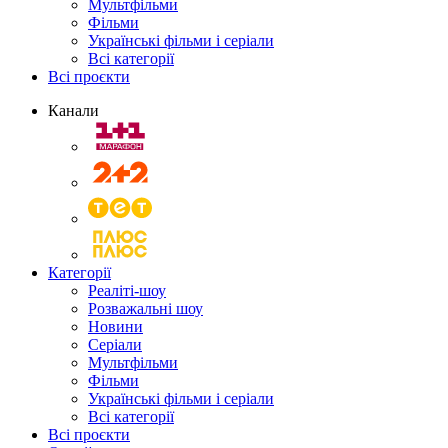
Мультфільми
Фільми
Українські фільми і серіали
Всі категорії
Всі проєкти
Канали
Категорії
Реаліті-шоу
Розважальні шоу
Новини
Серіали
Мультфільми
Фільми
Українські фільми і серіали
Всі категорії
Всі проєкти