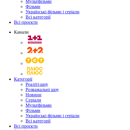
Мультфільми
Фільми
Українські фільми і серіали
Всі категорії
Всі проєкти
Канали
Категорії
Реаліті-шоу
Розважальні шоу
Новини
Серіали
Мультфільми
Фільми
Українські фільми і серіали
Всі категорії
Всі проєкти