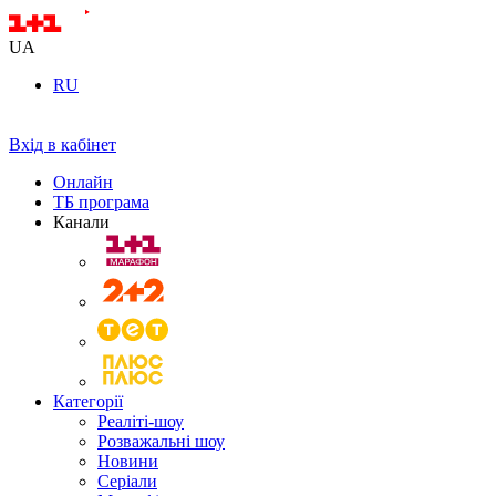
UA
RU
Вхід в кабінет
Онлайн
ТБ програма
Канали
Категорії
Реаліті-шоу
Розважальні шоу
Новини
Серіали