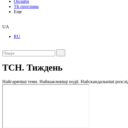
Онлайн
ТБ програма
Еще
UA
RU
ТСН. Тиждень
Найгарячіші теми. Найважливіщі події. Найскандальніші розсліду