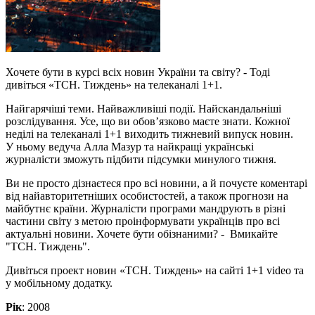
Хочете бути в курсі всіх новин України та світу? - Тоді
дивіться «ТСН. Тиждень» на телеканалі 1+1.
Найгарячіші теми. Найважливіші події. Найскандальніші
розслідування. Усе, що ви обов’язково маєте знати. Кожної
неділі на телеканалі 1+1 виходить тижневий випуск новин.
У ньому ведуча Алла Мазур та найкращі українські
журналісти зможуть підбити підсумки минулого тижня.
Ви не просто дізнаєтеся про всі новини, а й почуєте коментарі
від найавторитетніших особистостей, а також прогнози на
майбутнє країни. Журналісти програми мандрують в різні
частини світу з метою проінформувати українців про всі
актуальні новини. Хочете бути обізнаними? - Вмикайте
"ТСН. Тиждень".
Дивіться проект новин «ТСН. Тиждень» на сайті 1+1 video та
у мобільному додатку.
Рік
: 2008