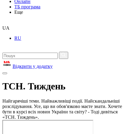
Онлайн
ТБ програма
Еще
UA
RU
Відкрити у додатку
ТСН. Тиждень
Найгарячіші теми. Найважливіщі події. Найскандальніші
розслідування. Усе, що ви обов'язково маєте знати. Хочете
бути в курсі всіх новин України та світу? - Тоді дивіться
«ТСН. Тиждень».