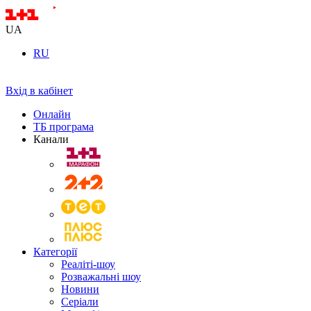
UA
RU
Вхід в кабінет
Онлайн
ТБ програма
Канали
Категорії
Реаліті-шоу
Розважальні шоу
Новини
Серіали