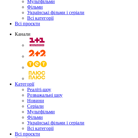
Мультфільми
Фільми
Українські фільми і серіали
Всі категорії
Всі проєкти
Канали
Категорії
Реаліті-шоу
Розважальні шоу
Новини
Серіали
Мультфільми
Фільми
Українські фільми і серіали
Всі категорії
Всі проєкти