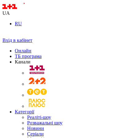
UA
RU
Вхід в кабінет
Онлайн
ТБ програма
Канали
Категорії
Реаліті-шоу
Розважальні шоу
Новини
Серіали