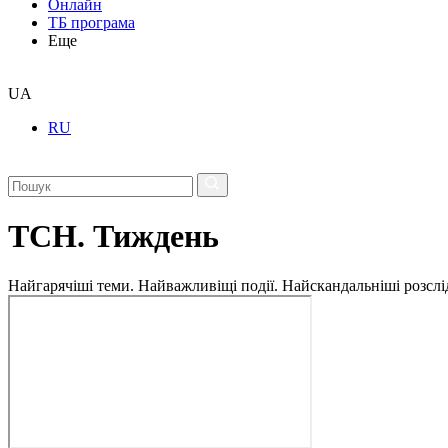
Онлайн
ТБ програма
Еще
UA
RU
ТСН. Тиждень
Найгарячіші теми. Найважливіщі події. Найскандальніші розсліду