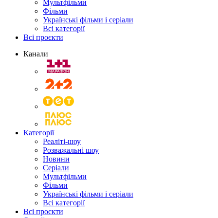
Мультфільми
Фільми
Українські фільми і серіали
Всі категорії
Всі проєкти
Канали
Категорії
Реаліті-шоу
Розважальні шоу
Новини
Серіали
Мультфільми
Фільми
Українські фільми і серіали
Всі категорії
Всі проєкти