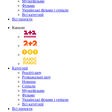
Мультфільми
Фільми
Українські фільми і серіали
Всі категорії
Всі проєкти
Канали
Категорії
Реаліті-шоу
Розважальні шоу
Новини
Серіали
Мультфільми
Фільми
Українські фільми і серіали
Всі категорії
Всі проєкти