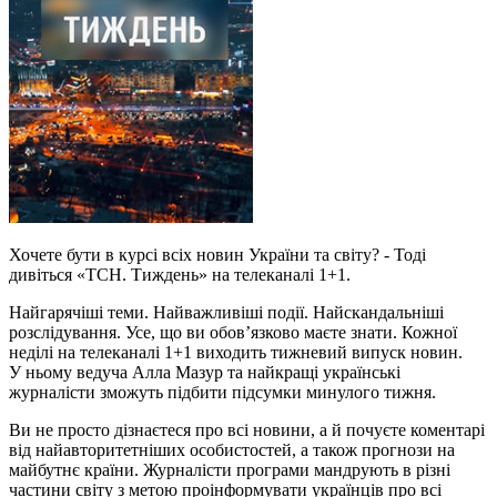
Хочете бути в курсі всіх новин України та світу? - Тоді
дивіться «ТСН. Тиждень» на телеканалі 1+1.
Найгарячіші теми. Найважливіші події. Найскандальніші
розслідування. Усе, що ви обов’язково маєте знати. Кожної
неділі на телеканалі 1+1 виходить тижневий випуск новин.
У ньому ведуча Алла Мазур та найкращі українські
журналісти зможуть підбити підсумки минулого тижня.
Ви не просто дізнаєтеся про всі новини, а й почуєте коментарі
від найавторитетніших особистостей, а також прогнози на
майбутнє країни. Журналісти програми мандрують в різні
частини світу з метою проінформувати українців про всі