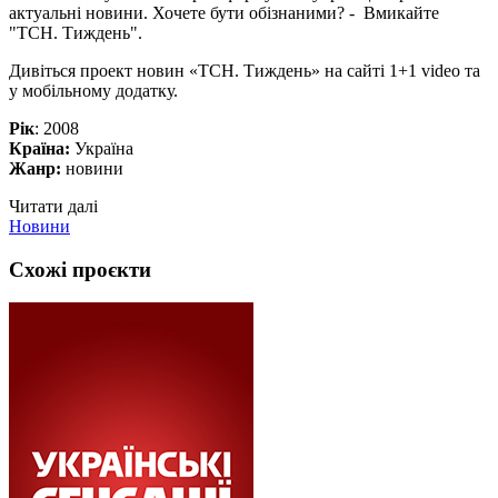
актуальні новини. Хочете бути обізнаними? - Вмикайте
"ТСН. Тиждень".
Дивіться проект новин «ТСН. Тиждень» на сайті 1+1 video та
у мобільному додатку.
Рік
: 2008
Країна:
Україна
Жанр:
новини
Читати далі
Новини
Схожі проєкти