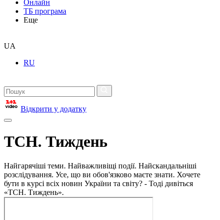
Онлайн
ТБ програма
Еще
UA
RU
Відкрити у додатку
ТСН. Тиждень
Найгарячіші теми. Найважливіщі події. Найскандальніші
розслідування. Усе, що ви обов'язково маєте знати. Хочете
бути в курсі всіх новин України та світу? - Тоді дивіться
«ТСН. Тиждень».