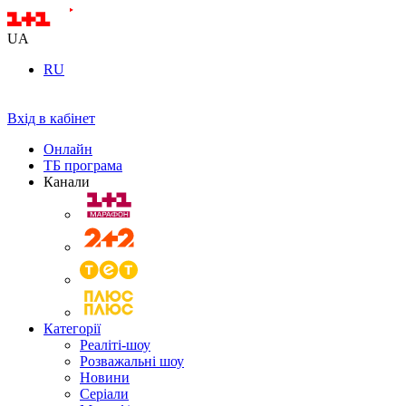
UA
RU
Вхід в кабінет
Онлайн
ТБ програма
Канали
Категорії
Реаліті-шоу
Розважальні шоу
Новини
Серіали