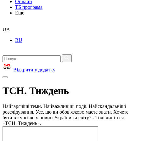
Онлайн
ТБ програма
Еще
UA
RU
Відкрити у додатку
ТСН. Тиждень
Найгарячіші теми. Найважливіщі події. Найскандальніші
розслідування. Усе, що ви обов'язково маєте знати. Хочете
бути в курсі всіх новин України та світу? - Тоді дивіться
«ТСН. Тиждень».