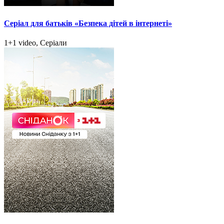
Серіал для батьків «Безпека дітей в інтернеті»
1+1 video, Серіали