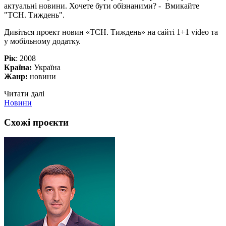
актуальні новини. Хочете бути обізнаними? - Вмикайте
"ТСН. Тиждень".
Дивіться проект новин «ТСН. Тиждень» на сайті 1+1 video та
у мобільному додатку.
Рік
: 2008
Країна:
Україна
Жанр:
новини
Читати далі
Новини
Схожі проєкти