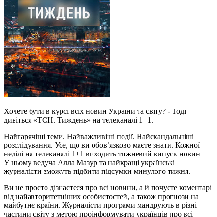
Хочете бути в курсі всіх новин України та світу? - Тоді
дивіться «ТСН. Тиждень» на телеканалі 1+1.
Найгарячіші теми. Найважливіші події. Найскандальніші
розслідування. Усе, що ви обов’язково маєте знати. Кожної
неділі на телеканалі 1+1 виходить тижневий випуск новин.
У ньому ведуча Алла Мазур та найкращі українські
журналісти зможуть підбити підсумки минулого тижня.
Ви не просто дізнаєтеся про всі новини, а й почуєте коментарі
від найавторитетніших особистостей, а також прогнози на
майбутнє країни. Журналісти програми мандрують в різні
частини світу з метою проінформувати українців про всі