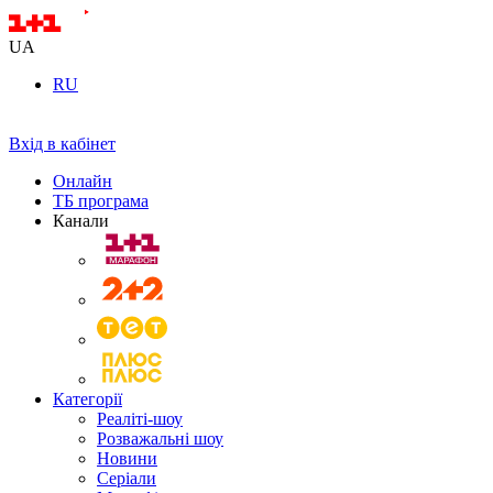
UA
RU
Вхід в кабінет
Онлайн
ТБ програма
Канали
Категорії
Реаліті-шоу
Розважальні шоу
Новини
Серіали