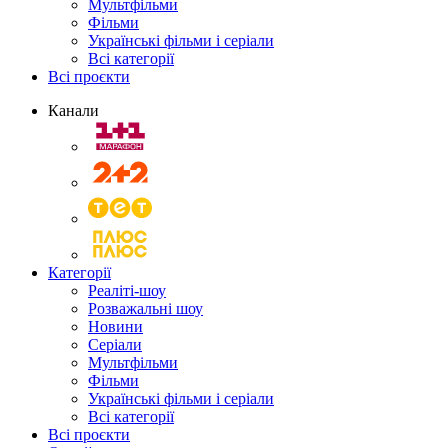
Мультфільми
Фільми
Українські фільми і серіали
Всі категорії
Всі проєкти
Канали
Категорії
Реаліті-шоу
Розважальні шоу
Новини
Серіали
Мультфільми
Фільми
Українські фільми і серіали
Всі категорії
Всі проєкти