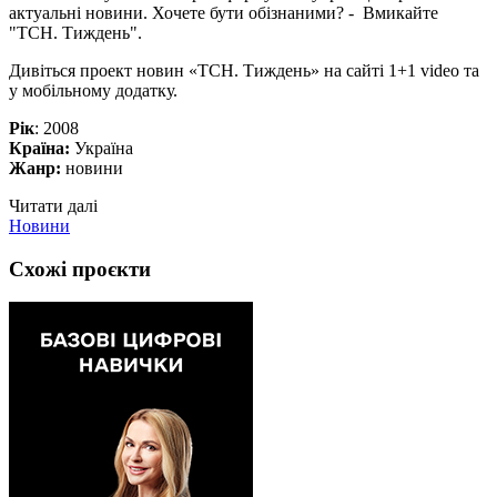
актуальні новини. Хочете бути обізнаними? - Вмикайте
"ТСН. Тиждень".
Дивіться проект новин «ТСН. Тиждень» на сайті 1+1 video та
у мобільному додатку.
Рік
: 2008
Країна:
Україна
Жанр:
новини
Читати далі
Новини
Схожі проєкти