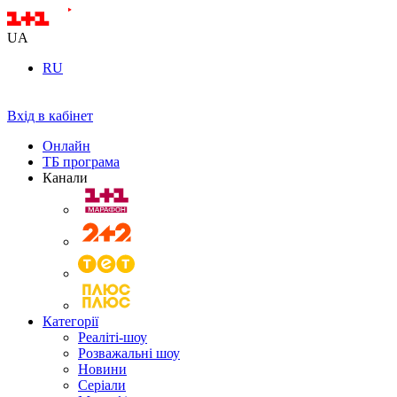
UA
RU
Вхід в кабінет
Онлайн
ТБ програма
Канали
Категорії
Реаліті-шоу
Розважальні шоу
Новини
Серіали