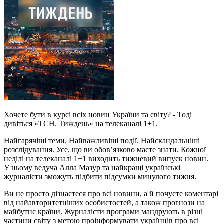
Хочете бути в курсі всіх новин України та світу? - Тоді
дивіться «ТСН. Тиждень» на телеканалі 1+1.
Найгарячіші теми. Найважливіші події. Найскандальніші
розслідування. Усе, що ви обов’язково маєте знати. Кожної
неділі на телеканалі 1+1 виходить тижневий випуск новин.
У ньому ведуча Алла Мазур та найкращі українські
журналісти зможуть підбити підсумки минулого тижня.
Ви не просто дізнаєтеся про всі новини, а й почуєте коментарі
від найавторитетніших особистостей, а також прогнози на
майбутнє країни. Журналісти програми мандрують в різні
частини світу з метою проінформувати українців про всі