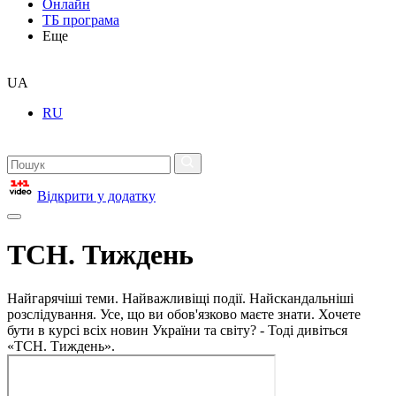
Онлайн
ТБ програма
Еще
UA
RU
Відкрити у додатку
ТСН. Тиждень
Найгарячіші теми. Найважливіщі події. Найскандальніші
розслідування. Усе, що ви обов'язково маєте знати. Хочете
бути в курсі всіх новин України та світу? - Тоді дивіться
«ТСН. Тиждень».