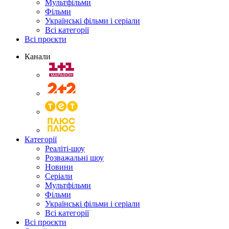
Мультфільми
Фільми
Українські фільми і серіали
Всі категорії
Всі проєкти
Канали
Категорії
Реаліті-шоу
Розважальні шоу
Новини
Серіали
Мультфільми
Фільми
Українські фільми і серіали
Всі категорії
Всі проєкти