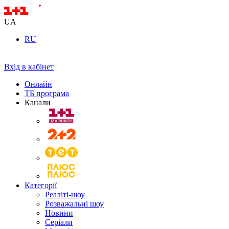
UA
RU
Вхід в кабінет
Онлайн
ТБ програма
Канали
Категорії
Реаліті-шоу
Розважальні шоу
Новини
Серіали