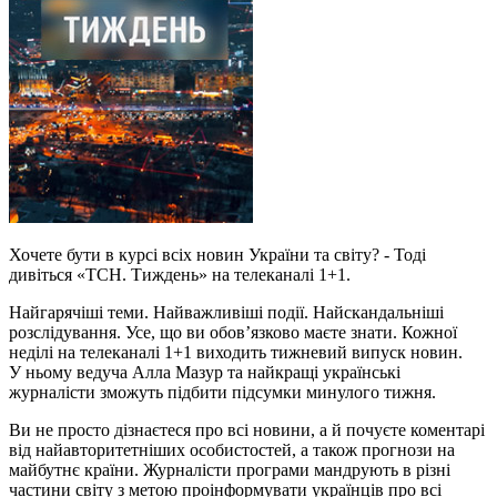
Хочете бути в курсі всіх новин України та світу? - Тоді
дивіться «ТСН. Тиждень» на телеканалі 1+1.
Найгарячіші теми. Найважливіші події. Найскандальніші
розслідування. Усе, що ви обов’язково маєте знати. Кожної
неділі на телеканалі 1+1 виходить тижневий випуск новин.
У ньому ведуча Алла Мазур та найкращі українські
журналісти зможуть підбити підсумки минулого тижня.
Ви не просто дізнаєтеся про всі новини, а й почуєте коментарі
від найавторитетніших особистостей, а також прогнози на
майбутнє країни. Журналісти програми мандрують в різні
частини світу з метою проінформувати українців про всі