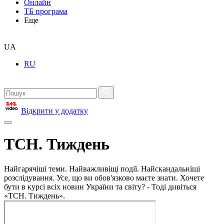
Онлайн
ТБ програма
Еще
UA
RU
Відкрити у додатку
ТСН. Тиждень
Найгарячіші теми. Найважливіщі події. Найскандальніші
розслідування. Усе, що ви обов'язково маєте знати. Хочете
бути в курсі всіх новин України та світу? - Тоді дивіться
«ТСН. Тиждень».