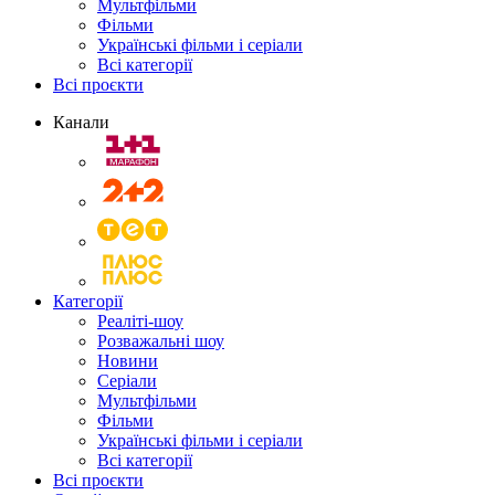
Мультфільми
Фільми
Українські фільми і серіали
Всі категорії
Всі проєкти
Канали
Категорії
Реаліті-шоу
Розважальні шоу
Новини
Серіали
Мультфільми
Фільми
Українські фільми і серіали
Всі категорії
Всі проєкти