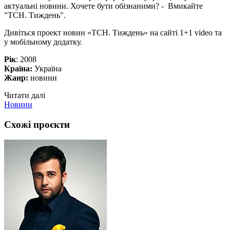
актуальні новини. Хочете бути обізнаними? - Вмикайте
"ТСН. Тиждень".
Дивіться проект новин «ТСН. Тиждень» на сайті 1+1 video та
у мобільному додатку.
Рік
: 2008
Країна:
Україна
Жанр:
новини
Читати далі
Новини
Схожі проєкти