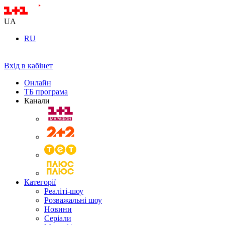
UA
RU
Вхід в кабінет
Онлайн
ТБ програма
Канали
Категорії
Реаліті-шоу
Розважальні шоу
Новини
Серіали