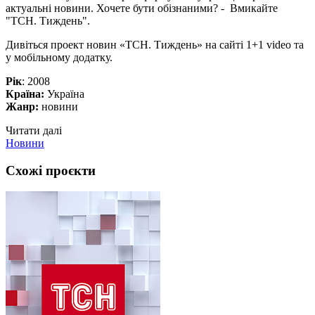
актуальні новини. Хочете бути обізнаними? - Вмикайте
"ТСН. Тиждень".
Дивіться проект новин «ТСН. Тиждень» на сайті 1+1 video та
у мобільному додатку.
Рік
: 2008
Країна:
Україна
Жанр:
новини
Читати далі
Новини
Схожі проєкти