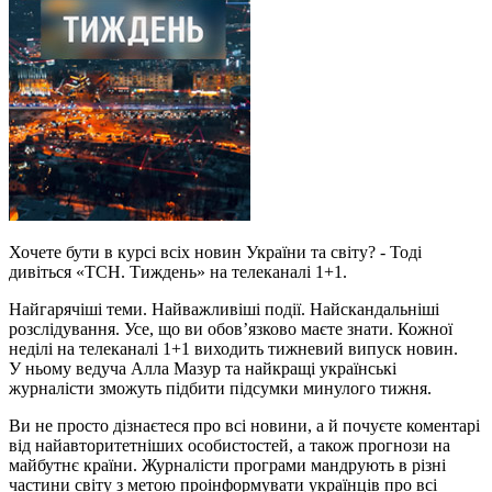
Хочете бути в курсі всіх новин України та світу? - Тоді
дивіться «ТСН. Тиждень» на телеканалі 1+1.
Найгарячіші теми. Найважливіші події. Найскандальніші
розслідування. Усе, що ви обов’язково маєте знати. Кожної
неділі на телеканалі 1+1 виходить тижневий випуск новин.
У ньому ведуча Алла Мазур та найкращі українські
журналісти зможуть підбити підсумки минулого тижня.
Ви не просто дізнаєтеся про всі новини, а й почуєте коментарі
від найавторитетніших особистостей, а також прогнози на
майбутнє країни. Журналісти програми мандрують в різні
частини світу з метою проінформувати українців про всі