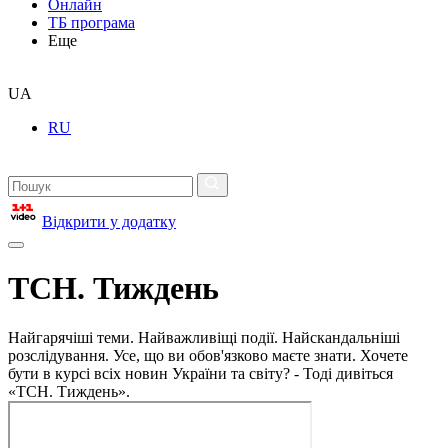
Онлайн
ТБ програма
Еще
UA
RU
Відкрити у додатку
ТСН. Тиждень
Найгарячіші теми. Найважливіщі події. Найскандальніші
розслідування. Усе, що ви обов'язково маєте знати. Хочете
бути в курсі всіх новин України та світу? - Тоді дивіться
«ТСН. Тиждень».