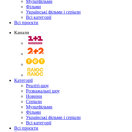
Мультфільми
Фільми
Українські фільми і серіали
Всі категорії
Всі проєкти
Канали
Категорії
Реаліті-шоу
Розважальні шоу
Новини
Серіали
Мультфільми
Фільми
Українські фільми і серіали
Всі категорії
Всі проєкти