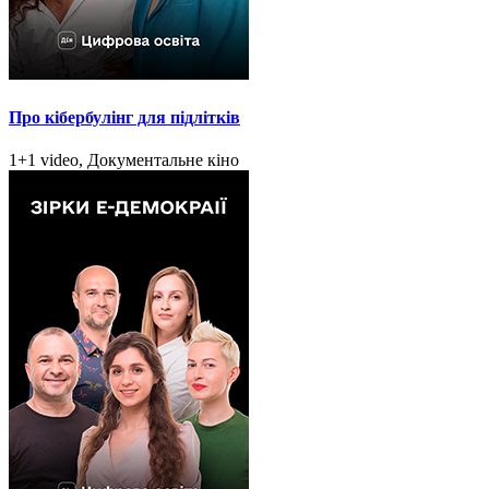
Про кібербулінг для підлітків
1+1 video, Документальне кіно