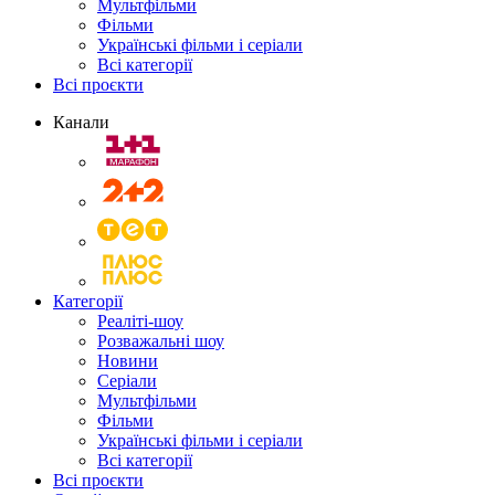
Мультфільми
Фільми
Українські фільми і серіали
Всі категорії
Всі проєкти
Канали
Категорії
Реаліті-шоу
Розважальні шоу
Новини
Серіали
Мультфільми
Фільми
Українські фільми і серіали
Всі категорії
Всі проєкти