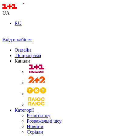
UA
RU
Вхід в кабінет
Онлайн
ТБ програма
Канали
Категорії
Реаліті-шоу
Розважальні шоу
Новини
Серіали