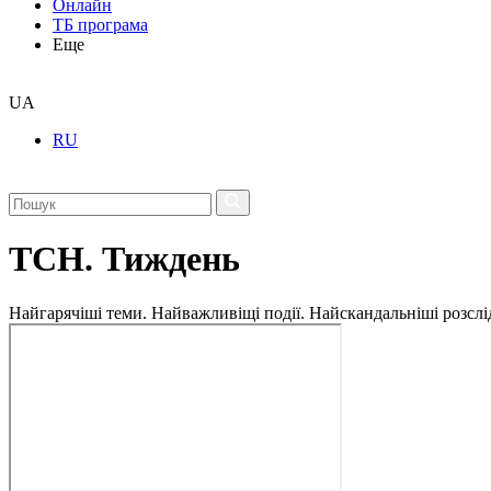
Онлайн
ТБ програма
Еще
UA
RU
ТСН. Тиждень
Найгарячіші теми. Найважливіщі події. Найскандальніші розсліду