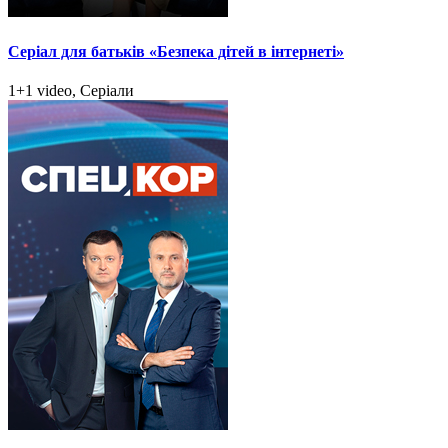
Серіал для батьків «Безпека дітей в інтернеті»
1+1 video, Серіали