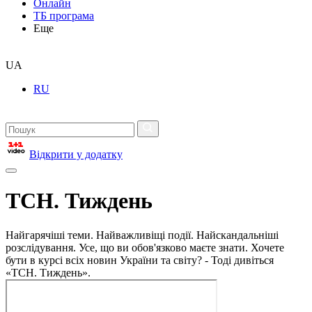
Онлайн
ТБ програма
Еще
UA
RU
Відкрити у додатку
ТСН. Тиждень
Найгарячіші теми. Найважливіщі події. Найскандальніші
розслідування. Усе, що ви обов'язково маєте знати. Хочете
бути в курсі всіх новин України та світу? - Тоді дивіться
«ТСН. Тиждень».