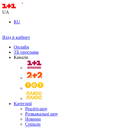
UA
RU
Вхід в кабінет
Онлайн
ТБ програма
Канали
Категорії
Реаліті-шоу
Розважальні шоу
Новини
Серіали