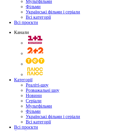
Мультфільми
Фільми
Українські фільми і серіали
Всі категорії
Всі проєкти
Канали
Категорії
Реаліті-шоу
Розважальні шоу
Новини
Серіали
Мультфільми
Фільми
Українські фільми і серіали
Всі категорії
Всі проєкти