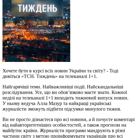
Хочете бути в курсі всіх новин України та світу? - Тоді
дивіться «ТСН. Тиждень» на телеканалі 1+1.
Найгарячіші теми. Найважливіші події. Найскандальніші
розслідування. Усе, що ви обов’язково маєте знати. Кожної
неділі на телеканалі 1+1 виходить тижневий випуск новин.
У ньому ведуча Алла Мазур та найкращі українські
журналісти зможуть підбити підсумки минулого тижня.
Ви не просто дізнаєтеся про всі новини, а й почуєте коментарі
від найавторитетніших особистостей, а також прогнози на
майбутнє країни. Журналісти програми мандрують в різні
частини світу з метою проінформувати українців про всі