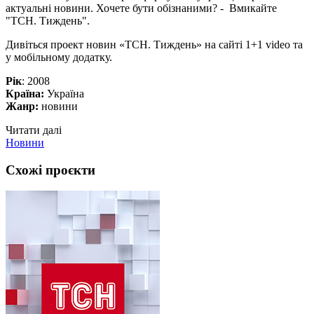
актуальні новини. Хочете бути обізнаними? - Вмикайте
"ТСН. Тиждень".
Дивіться проект новин «ТСН. Тиждень» на сайті 1+1 video та
у мобільному додатку.
Рік
: 2008
Країна:
Україна
Жанр:
новини
Читати далі
Новини
Схожі проєкти