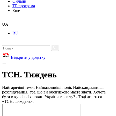
Онлайн
ТБ програма
Еще
UA
RU
Відкрити у додатку
ТСН. Тиждень
Найгарячіші теми. Найважливіщі події. Найскандальніші
розслідування. Усе, що ви обов'язково маєте знати. Хочете
бути в курсі всіх новин України та світу? - Тоді дивіться
«ТСН. Тиждень».