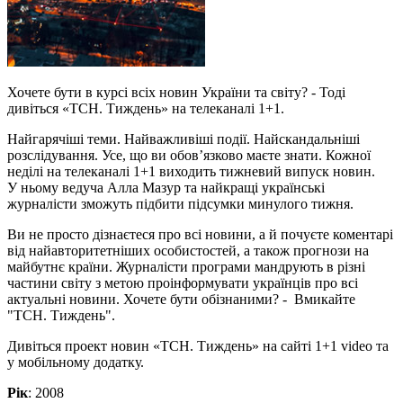
Хочете бути в курсі всіх новин України та світу? - Тоді
дивіться «ТСН. Тиждень» на телеканалі 1+1.
Найгарячіші теми. Найважливіші події. Найскандальніші
розслідування. Усе, що ви обов’язково маєте знати. Кожної
неділі на телеканалі 1+1 виходить тижневий випуск новин.
У ньому ведуча Алла Мазур та найкращі українські
журналісти зможуть підбити підсумки минулого тижня.
Ви не просто дізнаєтеся про всі новини, а й почуєте коментарі
від найавторитетніших особистостей, а також прогнози на
майбутнє країни. Журналісти програми мандрують в різні
частини світу з метою проінформувати українців про всі
актуальні новини. Хочете бути обізнаними? - Вмикайте
"ТСН. Тиждень".
Дивіться проект новин «ТСН. Тиждень» на сайті 1+1 video та
у мобільному додатку.
Рік
: 2008