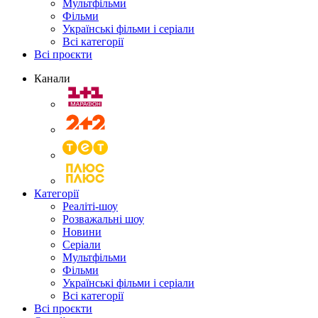
Мультфільми
Фільми
Українські фільми і серіали
Всі категорії
Всі проєкти
Канали
Категорії
Реаліті-шоу
Розважальні шоу
Новини
Серіали
Мультфільми
Фільми
Українські фільми і серіали
Всі категорії
Всі проєкти