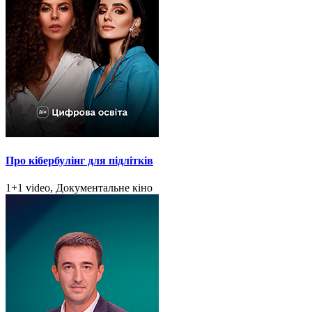
Про кібербулінг для підлітків
1+1 video, Документальне кіно