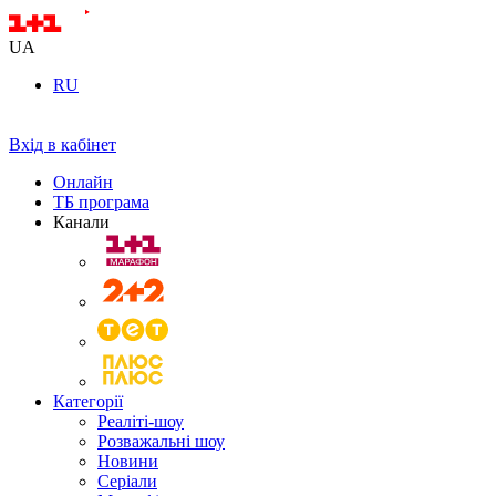
UA
RU
Вхід в кабінет
Онлайн
ТБ програма
Канали
Категорії
Реаліті-шоу
Розважальні шоу
Новини
Серіали