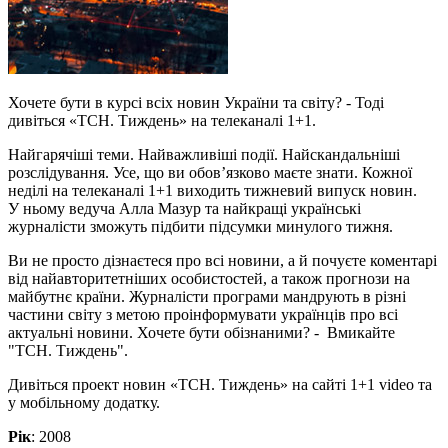
Хочете бути в курсі всіх новин України та світу? - Тоді
дивіться «ТСН. Тиждень» на телеканалі 1+1.
Найгарячіші теми. Найважливіші події. Найскандальніші
розслідування. Усе, що ви обов’язково маєте знати. Кожної
неділі на телеканалі 1+1 виходить тижневий випуск новин.
У ньому ведуча Алла Мазур та найкращі українські
журналісти зможуть підбити підсумки минулого тижня.
Ви не просто дізнаєтеся про всі новини, а й почуєте коментарі
від найавторитетніших особистостей, а також прогнози на
майбутнє країни. Журналісти програми мандрують в різні
частини світу з метою проінформувати українців про всі
актуальні новини. Хочете бути обізнаними? - Вмикайте
"ТСН. Тиждень".
Дивіться проект новин «ТСН. Тиждень» на сайті 1+1 video та
у мобільному додатку.
Рік
: 2008