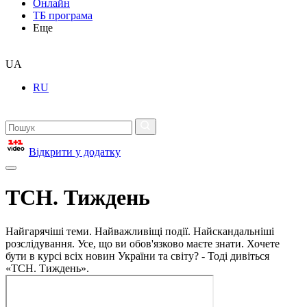
Онлайн
ТБ програма
Еще
UA
RU
Відкрити у додатку
ТСН. Тиждень
Найгарячіші теми. Найважливіщі події. Найскандальніші
розслідування. Усе, що ви обов'язково маєте знати. Хочете
бути в курсі всіх новин України та світу? - Тоді дивіться
«ТСН. Тиждень».