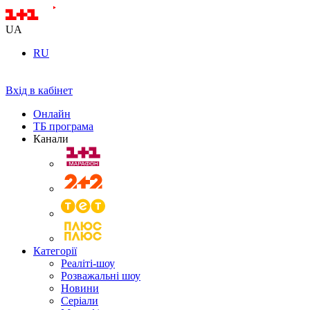
UA
RU
Вхід в кабінет
Онлайн
ТБ програма
Канали
Категорії
Реаліті-шоу
Розважальні шоу
Новини
Серіали