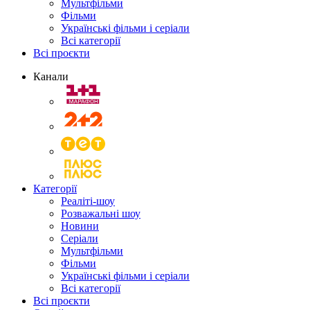
Мультфільми
Фільми
Українські фільми і серіали
Всі категорії
Всі проєкти
Канали
Категорії
Реаліті-шоу
Розважальні шоу
Новини
Серіали
Мультфільми
Фільми
Українські фільми і серіали
Всі категорії
Всі проєкти