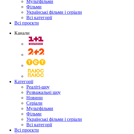
Мультфільми
Фільми
Українські фільми і серіали
Всі категорії
Всі проєкти
Канали
Категорії
Реаліті-шоу
Розважальні шоу
Новини
Серіали
Мультфільми
Фільми
Українські фільми і серіали
Всі категорії
Всі проєкти