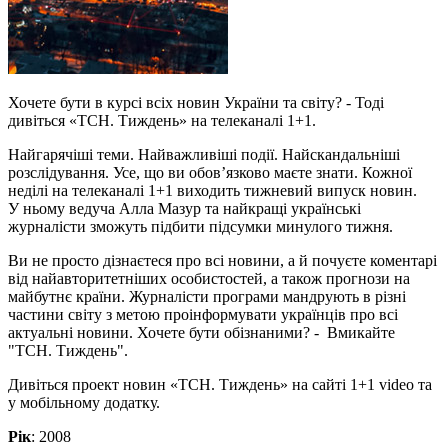
Хочете бути в курсі всіх новин України та світу? - Тоді
дивіться «ТСН. Тиждень» на телеканалі 1+1.
Найгарячіші теми. Найважливіші події. Найскандальніші
розслідування. Усе, що ви обов’язково маєте знати. Кожної
неділі на телеканалі 1+1 виходить тижневий випуск новин.
У ньому ведуча Алла Мазур та найкращі українські
журналісти зможуть підбити підсумки минулого тижня.
Ви не просто дізнаєтеся про всі новини, а й почуєте коментарі
від найавторитетніших особистостей, а також прогнози на
майбутнє країни. Журналісти програми мандрують в різні
частини світу з метою проінформувати українців про всі
актуальні новини. Хочете бути обізнаними? - Вмикайте
"ТСН. Тиждень".
Дивіться проект новин «ТСН. Тиждень» на сайті 1+1 video та
у мобільному додатку.
Рік
: 2008