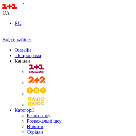
UA
RU
Вхід в кабінет
Онлайн
ТБ програма
Канали
Категорії
Реаліті-шоу
Розважальні шоу
Новини
Серіали