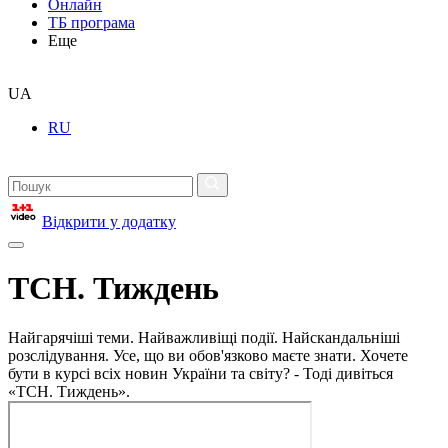
Онлайн
ТБ програма
Еще
UA
RU
Відкрити у додатку
ТСН. Тиждень
Найгарячіші теми. Найважливіщі події. Найскандальніші
розслідування. Усе, що ви обов'язково маєте знати. Хочете
бути в курсі всіх новин України та світу? - Тоді дивіться
«ТСН. Тиждень».