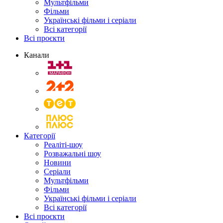
Мультфільми
Фільми
Українські фільми і серіали
Всі категорії
Всі проєкти
Канали
Категорії
Реаліті-шоу
Розважальні шоу
Новини
Серіали
Мультфільми
Фільми
Українські фільми і серіали
Всі категорії
Всі проєкти