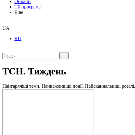
Онлайн
ТБ програма
Еще
UA
RU
ТСН. Тиждень
Найгарячіші теми. Найважливіщі події. Найскандальніші розсліду