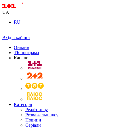
UA
RU
Вхід в кабінет
Онлайн
ТБ програма
Канали
Категорії
Реаліті-шоу
Розважальні шоу
Новини
Серіали