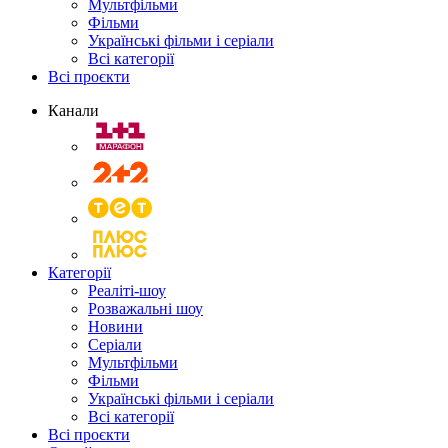
Мультфільми
Фільми
Українські фільми і серіали
Всі категорії
Всі проєкти
Канали
Категорії
Реаліті-шоу
Розважальні шоу
Новини
Серіали
Мультфільми
Фільми
Українські фільми і серіали
Всі категорії
Всі проєкти