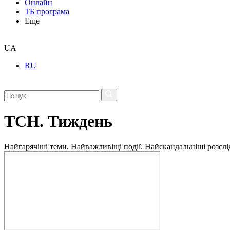
Онлайн
ТБ програма
Еще
UA
RU
ТСН. Тиждень
Найгарячіші теми. Найважливіщі події. Найскандальніші розсліду