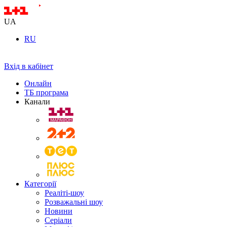
UA
RU
Вхід в кабінет
Онлайн
ТБ програма
Канали
Категорії
Реаліті-шоу
Розважальні шоу
Новини
Серіали