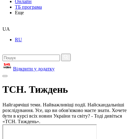
Онлайн
ТБ програма
Еще
UA
RU
Відкрити у додатку
ТСН. Тиждень
Найгарячіші теми. Найважливіщі події. Найскандальніші
розслідування. Усе, що ви обов'язково маєте знати. Хочете
бути в курсі всіх новин України та світу? - Тоді дивіться
«ТСН. Тиждень».