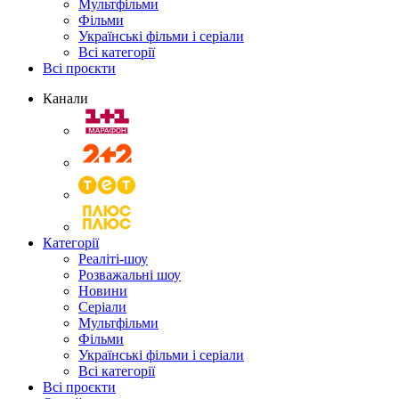
Мультфільми
Фільми
Українські фільми і серіали
Всі категорії
Всі проєкти
Канали
Категорії
Реаліті-шоу
Розважальні шоу
Новини
Серіали
Мультфільми
Фільми
Українські фільми і серіали
Всі категорії
Всі проєкти