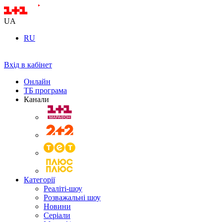
UA
RU
Вхід в кабінет
Онлайн
ТБ програма
Канали
Категорії
Реаліті-шоу
Розважальні шоу
Новини
Серіали