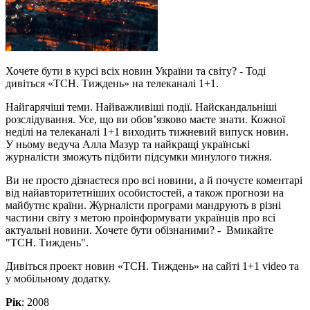
Хочете бути в курсі всіх новин України та світу? - Тоді
дивіться «ТСН. Тиждень» на телеканалі 1+1.
Найгарячіші теми. Найважливіші події. Найскандальніші
розслідування. Усе, що ви обов’язково маєте знати. Кожної
неділі на телеканалі 1+1 виходить тижневий випуск новин.
У ньому ведуча Алла Мазур та найкращі українські
журналісти зможуть підбити підсумки минулого тижня.
Ви не просто дізнаєтеся про всі новини, а й почуєте коментарі
від найавторитетніших особистостей, а також прогнози на
майбутнє країни. Журналісти програми мандрують в різні
частини світу з метою проінформувати українців про всі
актуальні новини. Хочете бути обізнаними? - Вмикайте
"ТСН. Тиждень".
Дивіться проект новин «ТСН. Тиждень» на сайті 1+1 video та
у мобільному додатку.
Рік
: 2008