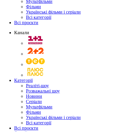
Мультфільми
Фільми
Українські фільми і серіали
Всі категорії
Всі проєкти
Канали
Категорії
Реаліті-шоу
Розважальні шоу
Новини
Серіали
Мультфільми
Фільми
Українські фільми і серіали
Всі категорії
Всі проєкти