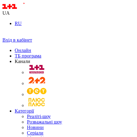
UA
RU
Вхід в кабінет
Онлайн
ТБ програма
Канали
Категорії
Реаліті-шоу
Розважальні шоу
Новини
Серіали