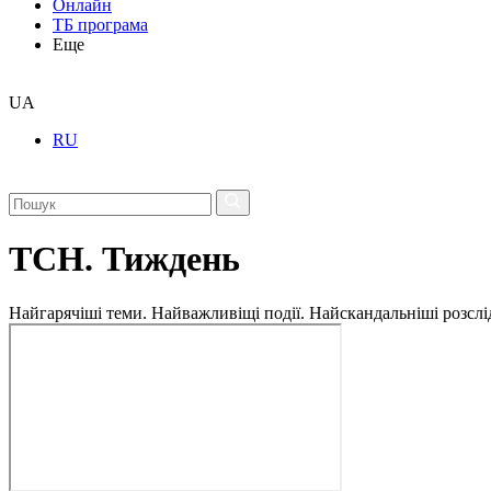
Онлайн
ТБ програма
Еще
UA
RU
ТСН. Тиждень
Найгарячіші теми. Найважливіщі події. Найскандальніші розсліду