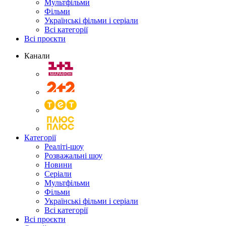
Мультфільми
Фільми
Українські фільми і серіали
Всі категорії
Всі проєкти
Канали
Категорії
Реаліті-шоу
Розважальні шоу
Новини
Серіали
Мультфільми
Фільми
Українські фільми і серіали
Всі категорії
Всі проєкти