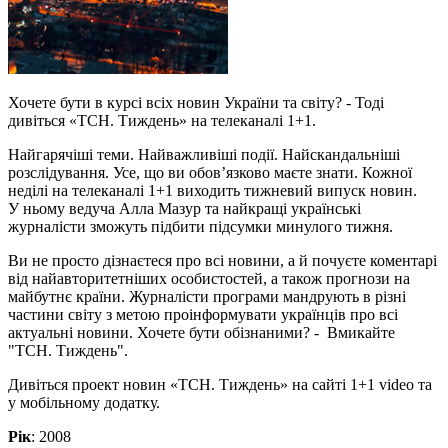
Хочете бути в курсі всіх новин України та світу? - Тоді
дивіться «ТСН. Тиждень» на телеканалі 1+1.
Найгарячіші теми. Найважливіші події. Найскандальніші
розслідування. Усе, що ви обов’язково маєте знати. Кожної
неділі на телеканалі 1+1 виходить тижневий випуск новин.
У ньому ведуча Алла Мазур та найкращі українські
журналісти зможуть підбити підсумки минулого тижня.
Ви не просто дізнаєтеся про всі новини, а й почуєте коментарі
від найавторитетніших особистостей, а також прогнози на
майбутнє країни. Журналісти програми мандрують в різні
частини світу з метою проінформувати українців про всі
актуальні новини. Хочете бути обізнаними? - Вмикайте
"ТСН. Тиждень".
Дивіться проект новин «ТСН. Тиждень» на сайті 1+1 video та
у мобільному додатку.
Рік
: 2008