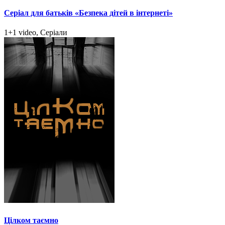
Серіал для батьків «Безпека дітей в інтернеті»
1+1 video, Серіали
Цілком таємно