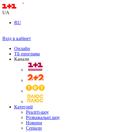
UA
RU
Вхід в кабінет
Онлайн
ТБ програма
Канали
Категорії
Реаліті-шоу
Розважальні шоу
Новини
Серіали