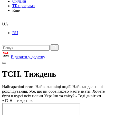
Онлайн
ТБ програма
Еще
UA
RU
Відкрити у додатку
ТСН. Тиждень
Найгарячіші теми. Найважливіщі події. Найскандальніші
розслідування. Усе, що ви обов'язково маєте знати. Хочете
бути в курсі всіх новин України та світу? - Тоді дивіться
«ТСН. Тиждень».