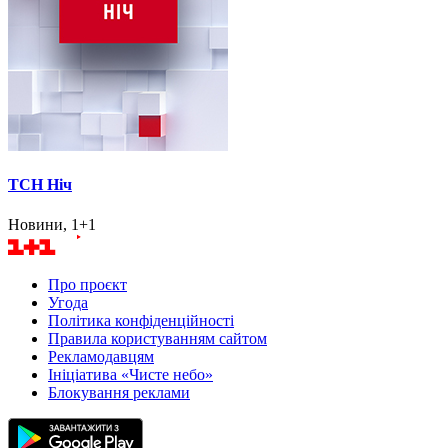
ТСН Ніч
Новини, 1+1
Про проєкт
Угода
Політика конфіденційності
Правила користуванням сайтом
Рекламодавцям
Ініціатива «Чисте небо»
Блокування реклами