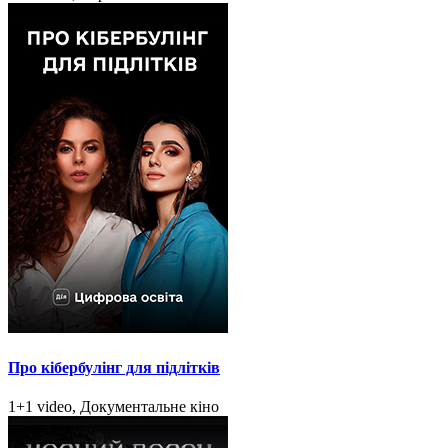
Про кібербулінг для підлітків
1+1 video, Документальне кіно