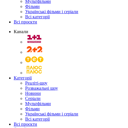
Мультфільми
Фільми
Українські фільми і серіали
Всі категорії
Всі проєкти
Канали
Категорії
Реаліті-шоу
Розважальні шоу
Новини
Серіали
Мультфільми
Фільми
Українські фільми і серіали
Всі категорії
Всі проєкти