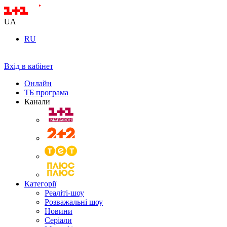
UA
RU
Вхід в кабінет
Онлайн
ТБ програма
Канали
Категорії
Реаліті-шоу
Розважальні шоу
Новини
Серіали