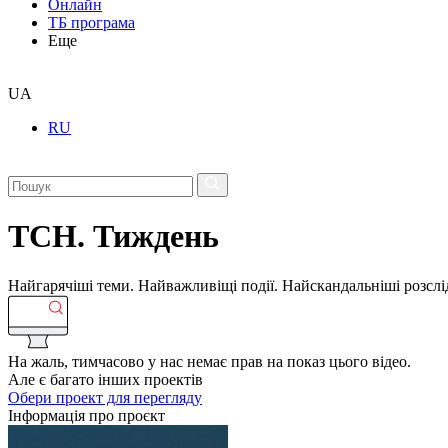
Онлайн
ТБ програма
Еще
UA
RU
ТСН. Тиждень
Найгарячіші теми. Найважливіщі події. Найскандальніші розсліду
На жаль, тимчасово у нас немає прав на показ цього відео.
Але є багато інших проектів
Обери проект для перегляду
Інформація про проєкт