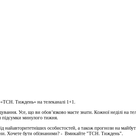
ся «ТСН. Тиждень» на телеканалі 1+1.
дування. Усе, що ви обов’язково маєте знати. Кожної неділі на 
ти підсумки минулого тижня.
 від найавторитетніших особистостей, а також прогнози на майбу
вини. Хочете бути обізнаними? - Вмикайте "ТСН. Тиждень".