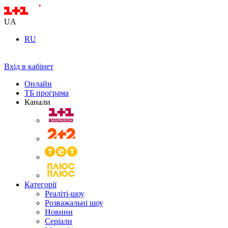
UA
RU
Вхід в кабінет
Онлайн
ТБ програма
Канали
Категорії
Реаліті-шоу
Розважальні шоу
Новини
Серіали