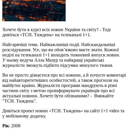
Хочете бути в курсі всіх новин України та світу? - Тоді
дивіться «ТСН. Тиждень» на телеканалі 1+1.
Найгарячіші теми. Найважливіші події. Найскандальніші
розслідування. Усе, що ви обов’язково маєте знати. Кожної
неділі на телеканалі 1+1 виходить тижневий випуск новин.
У ньому ведуча Алла Мазур та найкращі українські
журналісти зможуть підбити підсумки минулого тижня.
Ви не просто дізнаєтеся про всі новини, а й почуєте коментарі
від найавторитетніших особистостей, а також прогнози на
майбутнє країни. Журналісти програми мандрують в різні
частини світу з метою проінформувати українців про всі
актуальні новини. Хочете бути обізнаними? - Вмикайте
"ТСН. Тиждень".
Дивіться проект новин «ТСН. Тиждень» на сайті 1+1 video та
у мобільному додатку.
Рік
: 2008