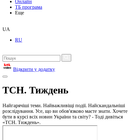
Онлайн
ТБ програма
Еще
UA
RU
Відкрити у додатку
ТСН. Тиждень
Найгарячіші теми. Найважливіщі події. Найскандальніші
розслідування. Усе, що ви обов'язково маєте знати. Хочете
бути в курсі всіх новин України та світу? - Тоді дивіться
«ТСН. Тиждень».