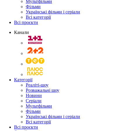
Мультфільми
Фільми
Українські фільми і серіали
Всі категорії
Всі проєкти
Канали
Категорії
Реаліті-шоу
Розважальні шоу
Новини
Серіали
Мультфільми
Фільми
Українські фільми і серіали
Всі категорії
Всі проєкти