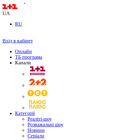
UA
RU
Вхід в кабінет
Онлайн
ТБ програма
Канали
Категорії
Реаліті-шоу
Розважальні шоу
Новини
Серіали