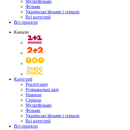
Мультфільми
Фільми
Українські фільми і серіали
Всі категорії
Всі проєкти
Канали
Категорії
Реаліті-шоу
Розважальні шоу
Новини
Серіали
Мультфільми
Фільми
Українські фільми і серіали
Всі категорії
Всі проєкти