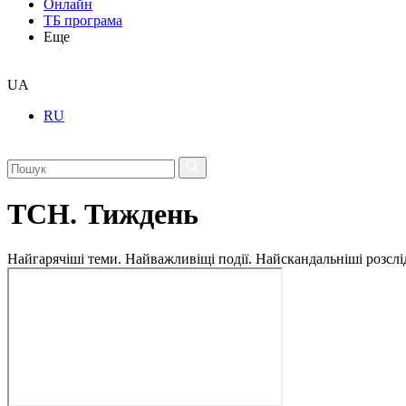
Онлайн
ТБ програма
Еще
UA
RU
ТСН. Тиждень
Найгарячіші теми. Найважливіщі події. Найскандальніші розсліду