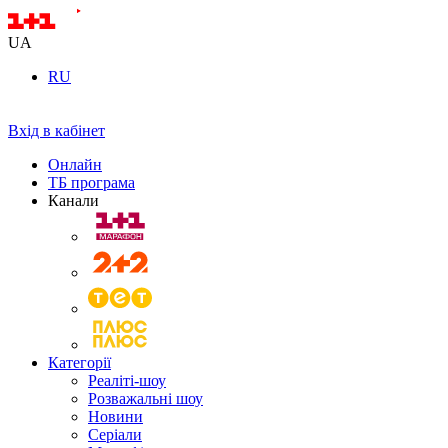
UA
RU
Вхід в кабінет
Онлайн
ТБ програма
Канали
Категорії
Реаліті-шоу
Розважальні шоу
Новини
Серіали