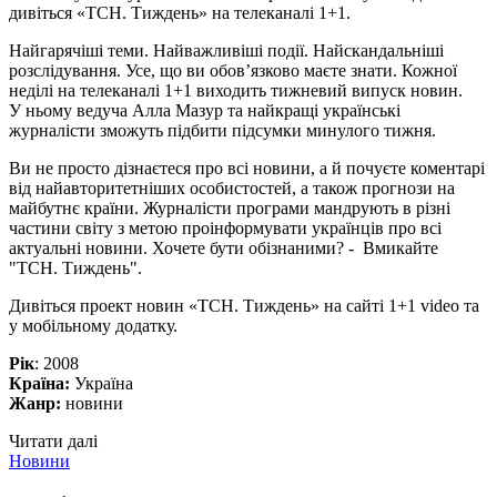
дивіться «ТСН. Тиждень» на телеканалі 1+1.
Найгарячіші теми. Найважливіші події. Найскандальніші
розслідування. Усе, що ви обов’язково маєте знати. Кожної
неділі на телеканалі 1+1 виходить тижневий випуск новин.
У ньому ведуча Алла Мазур та найкращі українські
журналісти зможуть підбити підсумки минулого тижня.
Ви не просто дізнаєтеся про всі новини, а й почуєте коментарі
від найавторитетніших особистостей, а також прогнози на
майбутнє країни. Журналісти програми мандрують в різні
частини світу з метою проінформувати українців про всі
актуальні новини. Хочете бути обізнаними? - Вмикайте
"ТСН. Тиждень".
Дивіться проект новин «ТСН. Тиждень» на сайті 1+1 video та
у мобільному додатку.
Рік
: 2008
Країна:
Україна
Жанр:
новини
Читати далі
Новини