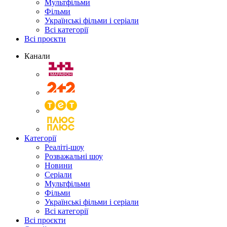
Мультфільми
Фільми
Українські фільми і серіали
Всі категорії
Всі проєкти
Канали
Категорії
Реаліті-шоу
Розважальні шоу
Новини
Серіали
Мультфільми
Фільми
Українські фільми і серіали
Всі категорії
Всі проєкти