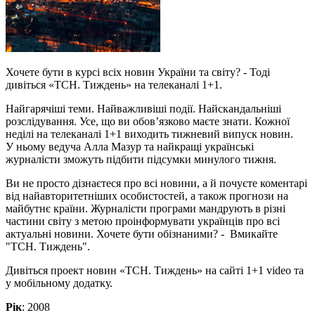
Хочете бути в курсі всіх новин України та світу? - Тоді
дивіться «ТСН. Тиждень» на телеканалі 1+1.
Найгарячіші теми. Найважливіші події. Найскандальніші
розслідування. Усе, що ви обов’язково маєте знати. Кожної
неділі на телеканалі 1+1 виходить тижневий випуск новин.
У ньому ведуча Алла Мазур та найкращі українські
журналісти зможуть підбити підсумки минулого тижня.
Ви не просто дізнаєтеся про всі новини, а й почуєте коментарі
від найавторитетніших особистостей, а також прогнози на
майбутнє країни. Журналісти програми мандрують в різні
частини світу з метою проінформувати українців про всі
актуальні новини. Хочете бути обізнаними? - Вмикайте
"ТСН. Тиждень".
Дивіться проект новин «ТСН. Тиждень» на сайті 1+1 video та
у мобільному додатку.
Рік
: 2008