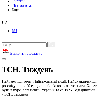
Онлайн
ТБ програма
Еще
UA
RU
Відкрити у додатку
ТСН. Тиждень
Найгарячіші теми. Найважливіщі події. Найскандальніші
розслідування. Усе, що ви обов'язково маєте знати. Хочете
бути в курсі всіх новин України та світу? - Тоді дивіться
«ТСН. Тиждень».