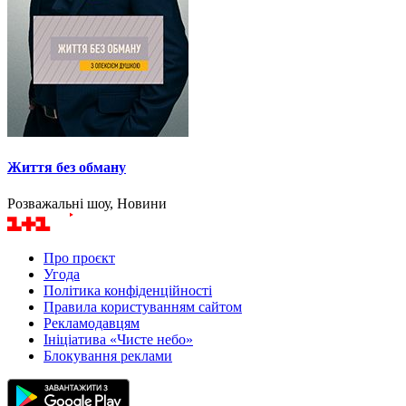
Життя без обману
Розважальні шоу, Новини
Про проєкт
Угода
Політика конфіденційності
Правила користуванням сайтом
Рекламодавцям
Ініціатива «Чисте небо»
Блокування реклами