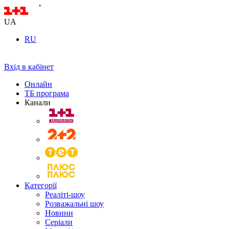
UA
RU
Вхід в кабінет
Онлайн
ТБ програма
Канали
Категорії
Реаліті-шоу
Розважальні шоу
Новини
Серіали