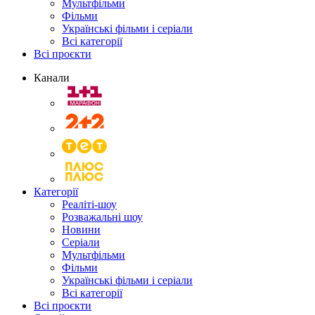
Мультфільми
Фільми
Українські фільми і серіали
Всі категорії
Всі проєкти
Канали
Категорії
Реаліті-шоу
Розважальні шоу
Новини
Серіали
Мультфільми
Фільми
Українські фільми і серіали
Всі категорії
Всі проєкти