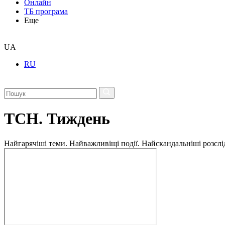
Онлайн
ТБ програма
Еще
UA
RU
ТСН. Тиждень
Найгарячіші теми. Найважливіщі події. Найскандальніші розсліду