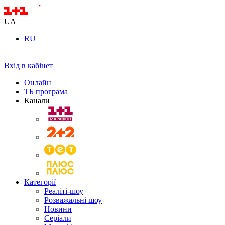
UA
RU
Вхід в кабінет
Онлайн
ТБ програма
Канали
Категорії
Реаліті-шоу
Розважальні шоу
Новини
Серіали