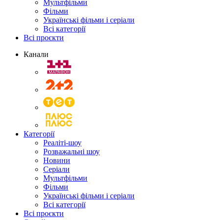
Мультфільми
Фільми
Українські фільми і серіали
Всі категорії
Всі проєкти
Канали
Категорії
Реаліті-шоу
Розважальні шоу
Новини
Серіали
Мультфільми
Фільми
Українські фільми і серіали
Всі категорії
Всі проєкти