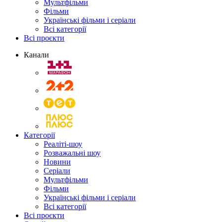
Мультфільми
Фільми
Українські фільми і серіали
Всі категорії
Всі проєкти
Канали
Категорії
Реаліті-шоу
Розважальні шоу
Новини
Серіали
Мультфільми
Фільми
Українські фільми і серіали
Всі категорії
Всі проєкти