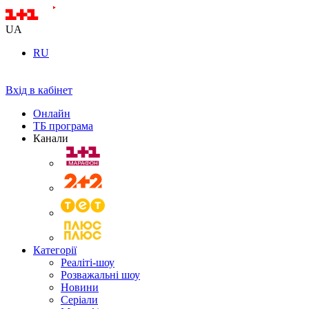
UA
RU
Вхід в кабінет
Онлайн
ТБ програма
Канали
Категорії
Реаліті-шоу
Розважальні шоу
Новини
Серіали