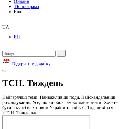
Онлайн
ТБ програма
Еще
UA
RU
Відкрити у додатку
ТСН. Тиждень
Найгарячіші теми. Найважливіщі події. Найскандальніші
розслідування. Усе, що ви обов'язково маєте знати. Хочете
бути в курсі всіх новин України та світу? - Тоді дивіться
«ТСН. Тиждень».