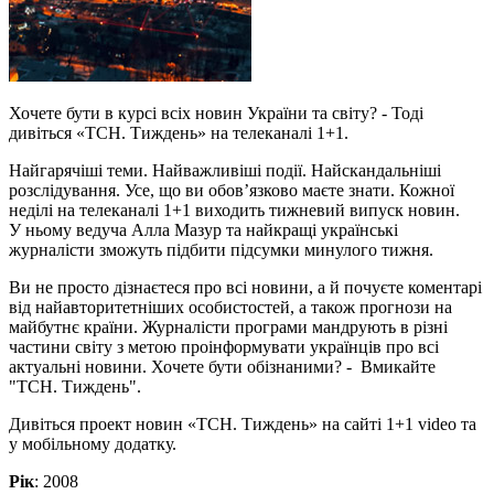
Хочете бути в курсі всіх новин України та світу? - Тоді
дивіться «ТСН. Тиждень» на телеканалі 1+1.
Найгарячіші теми. Найважливіші події. Найскандальніші
розслідування. Усе, що ви обов’язково маєте знати. Кожної
неділі на телеканалі 1+1 виходить тижневий випуск новин.
У ньому ведуча Алла Мазур та найкращі українські
журналісти зможуть підбити підсумки минулого тижня.
Ви не просто дізнаєтеся про всі новини, а й почуєте коментарі
від найавторитетніших особистостей, а також прогнози на
майбутнє країни. Журналісти програми мандрують в різні
частини світу з метою проінформувати українців про всі
актуальні новини. Хочете бути обізнаними? - Вмикайте
"ТСН. Тиждень".
Дивіться проект новин «ТСН. Тиждень» на сайті 1+1 video та
у мобільному додатку.
Рік
: 2008