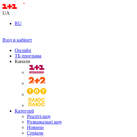
UA
RU
Вхід в кабінет
Онлайн
ТБ програма
Канали
Категорії
Реаліті-шоу
Розважальні шоу
Новини
Серіали