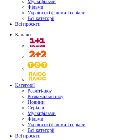
Мультфільми
Фільми
Українські фільми і серіали
Всі категорії
Всі проєкти
Канали
Категорії
Реаліті-шоу
Розважальні шоу
Новини
Серіали
Мультфільми
Фільми
Українські фільми і серіали
Всі категорії
Всі проєкти