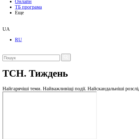
Онлайн
ТБ програма
Еще
UA
RU
ТСН. Тиждень
Найгарячіші теми. Найважливіщі події. Найскандальніші розсліду