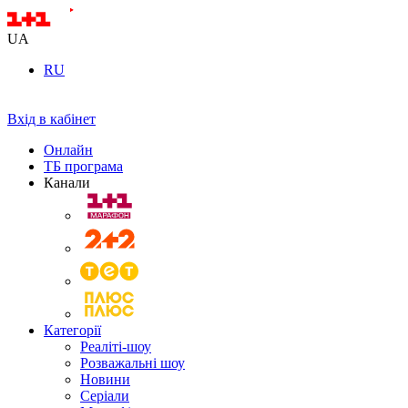
UA
RU
Вхід в кабінет
Онлайн
ТБ програма
Канали
Категорії
Реаліті-шоу
Розважальні шоу
Новини
Серіали