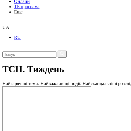
Онлайн
ТБ програма
Еще
UA
RU
ТСН. Тиждень
Найгарячіші теми. Найважливіщі події. Найскандальніші розсліду