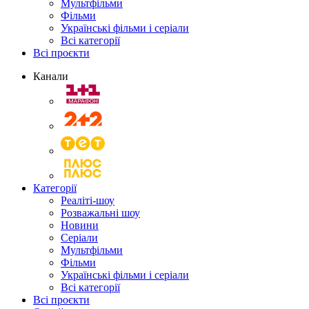
Мультфільми
Фільми
Українські фільми і серіали
Всі категорії
Всі проєкти
Канали
Категорії
Реаліті-шоу
Розважальні шоу
Новини
Серіали
Мультфільми
Фільми
Українські фільми і серіали
Всі категорії
Всі проєкти