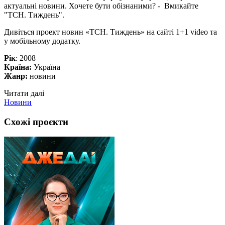
актуальні новини. Хочете бути обізнаними? - Вмикайте
"ТСН. Тиждень".
Дивіться проект новин «ТСН. Тиждень» на сайті 1+1 video та
у мобільному додатку.
Рік
: 2008
Країна:
Україна
Жанр:
новини
Читати далі
Новини
Схожі проєкти