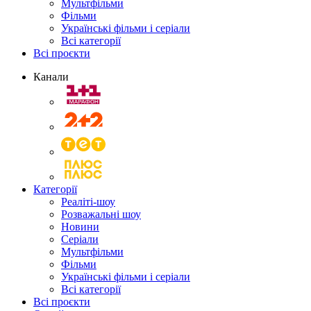
Мультфільми
Фільми
Українські фільми і серіали
Всі категорії
Всі проєкти
Канали
Категорії
Реаліті-шоу
Розважальні шоу
Новини
Серіали
Мультфільми
Фільми
Українські фільми і серіали
Всі категорії
Всі проєкти