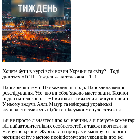
Хочете бути в курсі всіх новин України та світу? - Тоді
дивіться «ТСН. Тиждень» на телеканалі 1+1.
Найгарячіші теми. Найважливіші події. Найскандальніші
розслідування. Усе, що ви обов’язково маєте знати. Кожної
неділі на телеканалі 1+1 виходить тижневий випуск новин.
У ньому ведуча Алла Мазур та найкращі українські
журналісти зможуть підбити підсумки минулого тижня.
Ви не просто дізнаєтеся про всі новини, а й почуєте коментарі
від найавторитетніших особистостей, а також прогнози на
майбутнє країни. Журналісти програми мандрують в різні
частини світу з метою проінформувати українців про всі