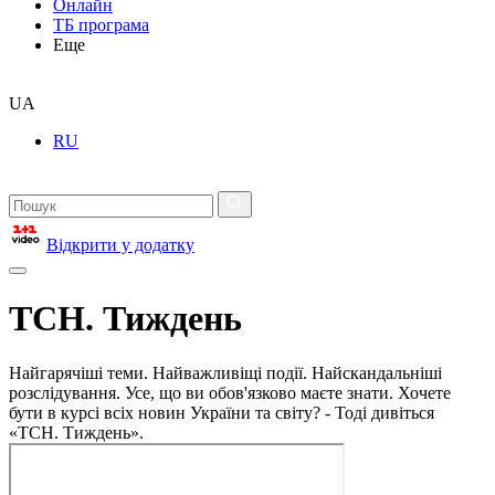
Онлайн
ТБ програма
Еще
UA
RU
Відкрити у додатку
ТСН. Тиждень
Найгарячіші теми. Найважливіщі події. Найскандальніші
розслідування. Усе, що ви обов'язково маєте знати. Хочете
бути в курсі всіх новин України та світу? - Тоді дивіться
«ТСН. Тиждень».