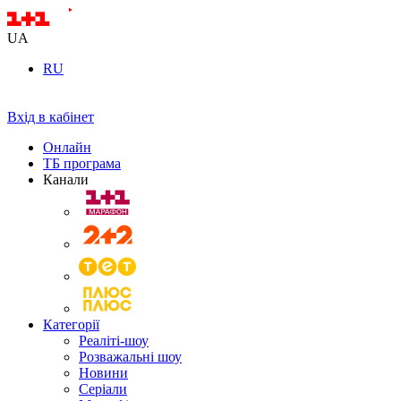
UA
RU
Вхід в кабінет
Онлайн
ТБ програма
Канали
Категорії
Реаліті-шоу
Розважальні шоу
Новини
Серіали