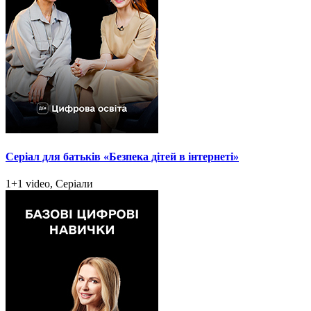
Серіал для батьків «Безпека дітей в інтернеті»
1+1 video, Серіали