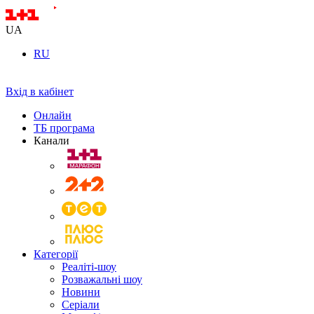
UA
RU
Вхід в кабінет
Онлайн
ТБ програма
Канали
Категорії
Реаліті-шоу
Розважальні шоу
Новини
Серіали