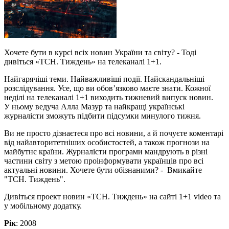
Хочете бути в курсі всіх новин України та світу? - Тоді
дивіться «ТСН. Тиждень» на телеканалі 1+1.
Найгарячіші теми. Найважливіші події. Найскандальніші
розслідування. Усе, що ви обов’язково маєте знати. Кожної
неділі на телеканалі 1+1 виходить тижневий випуск новин.
У ньому ведуча Алла Мазур та найкращі українські
журналісти зможуть підбити підсумки минулого тижня.
Ви не просто дізнаєтеся про всі новини, а й почуєте коментарі
від найавторитетніших особистостей, а також прогнози на
майбутнє країни. Журналісти програми мандрують в різні
частини світу з метою проінформувати українців про всі
актуальні новини. Хочете бути обізнаними? - Вмикайте
"ТСН. Тиждень".
Дивіться проект новин «ТСН. Тиждень» на сайті 1+1 video та
у мобільному додатку.
Рік
: 2008