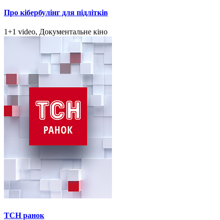
Про кібербулінг для підлітків
1+1 video, Документальне кіно
ТСН ранок