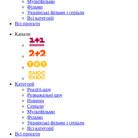
Мультфільми
Фільми
Українські фільми і серіали
Всі категорії
Всі проєкти
Канали
Категорії
Реаліті-шоу
Розважальні шоу
Новини
Серіали
Мультфільми
Фільми
Українські фільми і серіали
Всі категорії
Всі проєкти