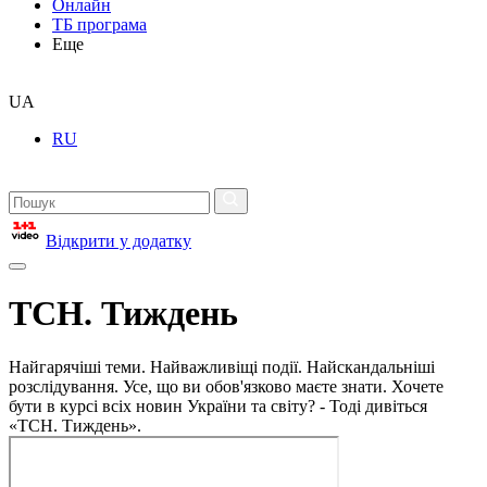
Онлайн
ТБ програма
Еще
UA
RU
Відкрити у додатку
ТСН. Тиждень
Найгарячіші теми. Найважливіщі події. Найскандальніші
розслідування. Усе, що ви обов'язково маєте знати. Хочете
бути в курсі всіх новин України та світу? - Тоді дивіться
«ТСН. Тиждень».