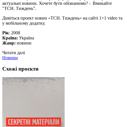
актуальні новини. Хочете бути обізнаними? - Вмикайте
"ТСН. Тиждень".
Дивіться проект новин «ТСН. Тиждень» на сайті 1+1 video та
у мобільному додатку.
Рік
: 2008
Країна:
Україна
Жанр:
новини
Читати далі
Новини
Схожі проєкти