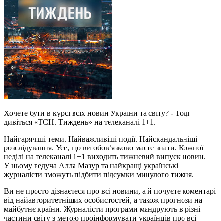
Хочете бути в курсі всіх новин України та світу? - Тоді
дивіться «ТСН. Тиждень» на телеканалі 1+1.
Найгарячіші теми. Найважливіші події. Найскандальніші
розслідування. Усе, що ви обов’язково маєте знати. Кожної
неділі на телеканалі 1+1 виходить тижневий випуск новин.
У ньому ведуча Алла Мазур та найкращі українські
журналісти зможуть підбити підсумки минулого тижня.
Ви не просто дізнаєтеся про всі новини, а й почуєте коментарі
від найавторитетніших особистостей, а також прогнози на
майбутнє країни. Журналісти програми мандрують в різні
частини світу з метою проінформувати українців про всі