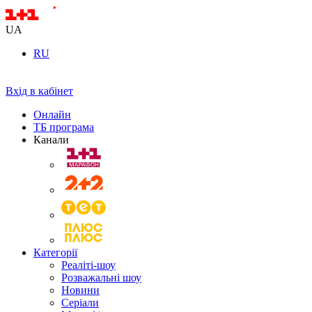
UA
RU
Вхід в кабінет
Онлайн
ТБ програма
Канали
Категорії
Реаліті-шоу
Розважальні шоу
Новини
Серіали