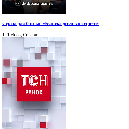
Серіал для батьків «Безпека дітей в інтернеті»
1+1 video, Серіали