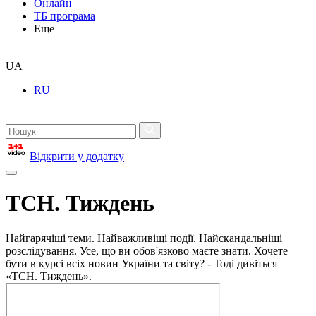
Онлайн
ТБ програма
Еще
UA
RU
Відкрити у додатку
ТСН. Тиждень
Найгарячіші теми. Найважливіщі події. Найскандальніші
розслідування. Усе, що ви обов'язково маєте знати. Хочете
бути в курсі всіх новин України та світу? - Тоді дивіться
«ТСН. Тиждень».