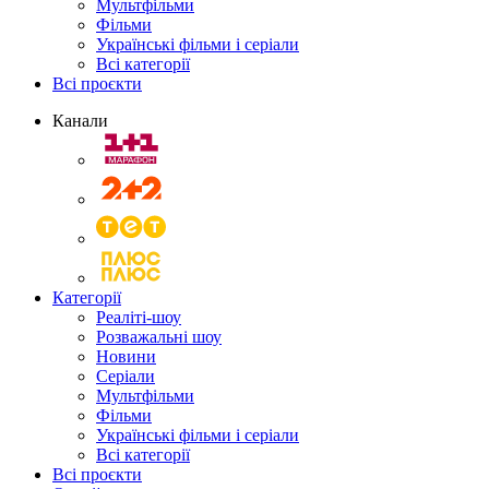
Мультфільми
Фільми
Українські фільми і серіали
Всі категорії
Всі проєкти
Канали
Категорії
Реаліті-шоу
Розважальні шоу
Новини
Серіали
Мультфільми
Фільми
Українські фільми і серіали
Всі категорії
Всі проєкти