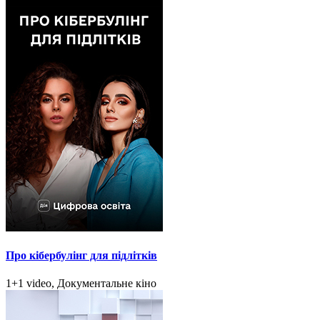
Про кібербулінг для підлітків
1+1 video, Документальне кіно