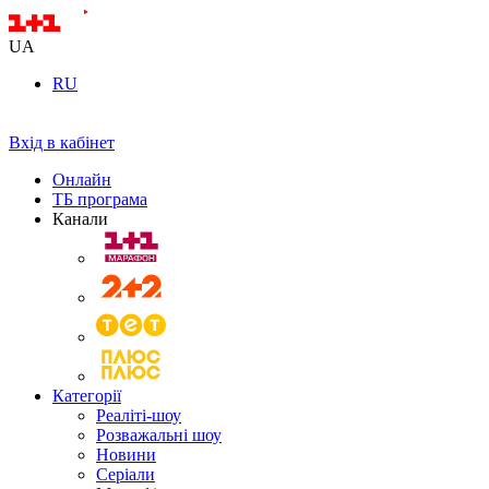
UA
RU
Вхід в кабінет
Онлайн
ТБ програма
Канали
Категорії
Реаліті-шоу
Розважальні шоу
Новини
Серіали