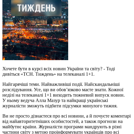
Хочете бути в курсі всіх новин України та світу? - Тоді
дивіться «ТСН. Тиждень» на телеканалі 1+1.
Найгарячіші теми. Найважливіші події. Найскандальніші
розслідування. Усе, що ви обов’язково маєте знати. Кожної
неділі на телеканалі 1+1 виходить тижневий випуск новин.
У ньому ведуча Алла Мазур та найкращі українські
журналісти зможуть підбити підсумки минулого тижня.
Ви не просто дізнаєтеся про всі новини, а й почуєте коментарі
від найавторитетніших особистостей, а також прогнози на
майбутнє країни. Журналісти програми мандрують в різні
частини світу з метою проінформувати українців про всі