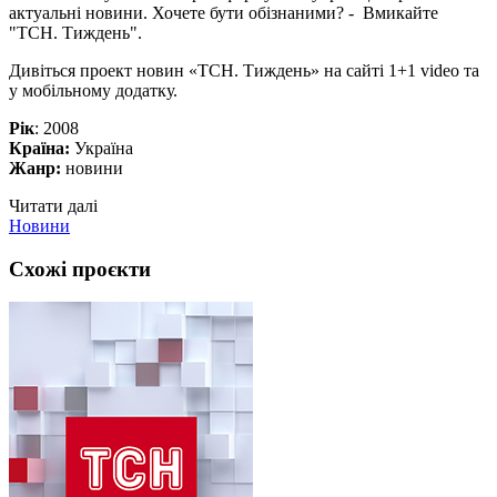
актуальні новини. Хочете бути обізнаними? - Вмикайте
"ТСН. Тиждень".
Дивіться проект новин «ТСН. Тиждень» на сайті 1+1 video та
у мобільному додатку.
Рік
: 2008
Країна:
Україна
Жанр:
новини
Читати далі
Новини
Схожі проєкти