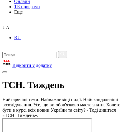
Онлайн
ТБ програма
Еще
UA
RU
Відкрити у додатку
ТСН. Тиждень
Найгарячіші теми. Найважливіщі події. Найскандальніші
розслідування. Усе, що ви обов'язково маєте знати. Хочете
бути в курсі всіх новин України та світу? - Тоді дивіться
«ТСН. Тиждень».