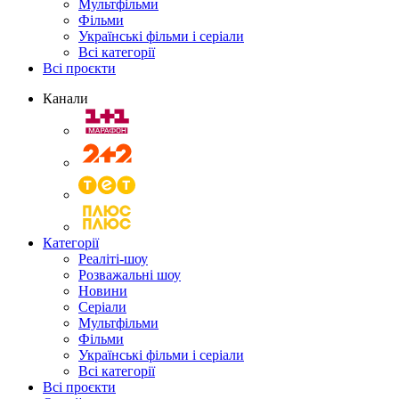
Мультфільми
Фільми
Українські фільми і серіали
Всі категорії
Всі проєкти
Канали
Категорії
Реаліті-шоу
Розважальні шоу
Новини
Серіали
Мультфільми
Фільми
Українські фільми і серіали
Всі категорії
Всі проєкти